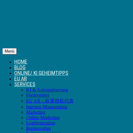
Menü
HOME
BLOG
ONLINE/ KI GEHEIMTIPPS
EU AR
SERVICES
KI & Automatisierung
Fördermittel
EU AR – 欧盟授权代表
Interims-Management
Marketing
Online-Marketing
Leadgeneration
Businessplan