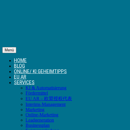
Menü
HOME
BLOG
ONLINE/ KI GEHEIMTIPPS
EU AR
SERVICES
KI & Automatisierung
Fördermittel
EU AR – 欧盟授权代表
Interims-Management
Marketing
Online-Marketing
Leadgeneration
Businessplan