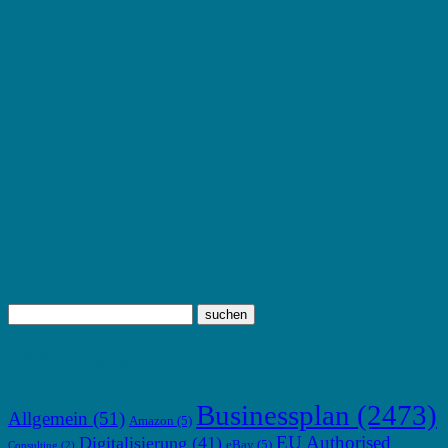
TOP THEMEN
Businessplan
(2473)
Allgemein
(51)
Amazon
(5)
EU Authorised
Digitalisierung
(41)
eBay
(5)
Consulting
(2)