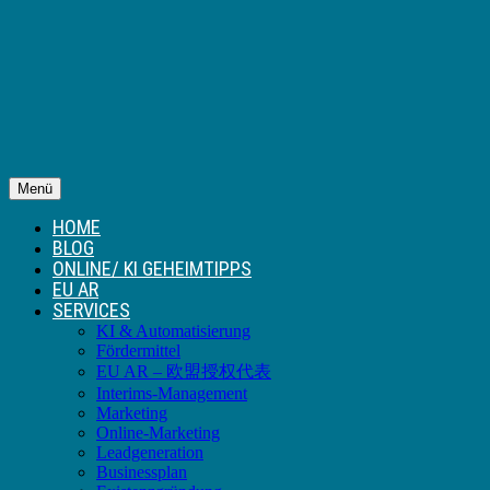
Menü
HOME
BLOG
ONLINE/ KI GEHEIMTIPPS
EU AR
SERVICES
KI & Automatisierung
Fördermittel
EU AR – 欧盟授权代表
Interims-Management
Marketing
Online-Marketing
Leadgeneration
Businessplan