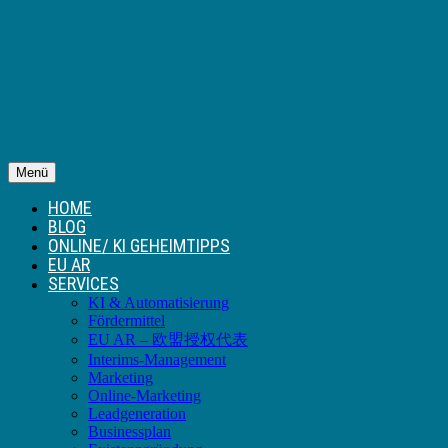
Menü
HOME
BLOG
ONLINE/ KI GEHEIMTIPPS
EU AR
SERVICES
KI & Automatisierung
Fördermittel
EU AR – 欧盟授权代表
Interims-Management
Marketing
Online-Marketing
Leadgeneration
Businessplan