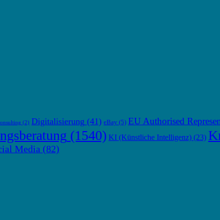
EU Authorised Represen
Digitalisierung
(41)
eBay
(5)
onsulting
(2)
ngsberatung
(1540)
Kr
KI (Künstliche Intelligenz)
(23)
cial Media
(82)