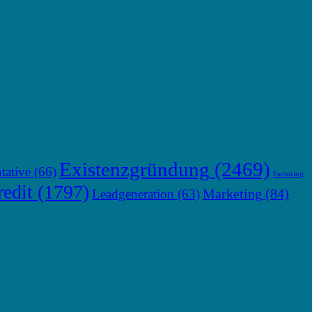
Existenzgründung
(2469)
tative
(66)
Factoring
edit
(1797)
Marketing
(84)
Leadgeneration
(63)