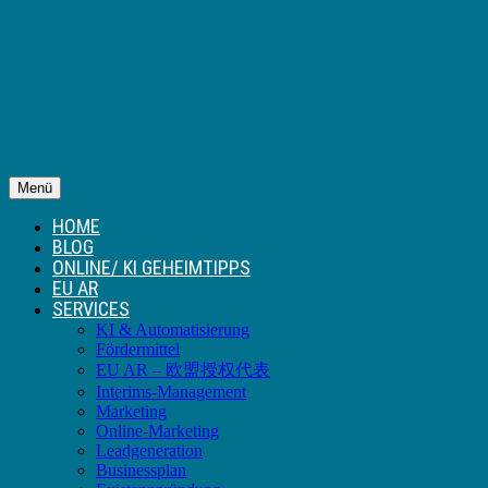
Menü
HOME
BLOG
ONLINE/ KI GEHEIMTIPPS
EU AR
SERVICES
KI & Automatisierung
Fördermittel
EU AR – 欧盟授权代表
Interims-Management
Marketing
Online-Marketing
Leadgeneration
Businessplan