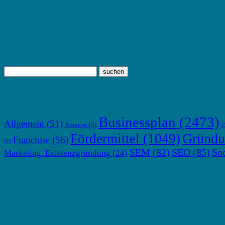
TOP THEMEN
Businessplan
(2473)
Allgemein
(51)
Amazon
(5)
C
Gründu
Fördermittel
(1049)
Franchise
(56)
(2)
SEM
(82)
SEO
(85)
So
Marketing. Existenzgründung
(24)