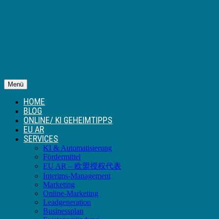
Menü
HOME
BLOG
ONLINE/ KI GEHEIMTIPPS
EU AR
SERVICES
KI & Automatisierung
Fördermittel
EU AR – 欧盟授权代表
Interims-Management
Marketing
Online-Marketing
Leadgeneration
Businessplan