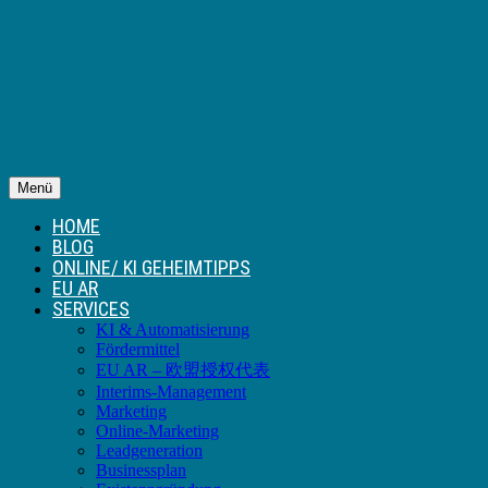
Menü
HOME
BLOG
ONLINE/ KI GEHEIMTIPPS
EU AR
SERVICES
KI & Automatisierung
Fördermittel
EU AR – 欧盟授权代表
Interims-Management
Marketing
Online-Marketing
Leadgeneration
Businessplan