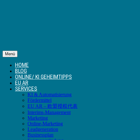
Menü
HOME
BLOG
ONLINE/ KI GEHEIMTIPPS
EU AR
SERVICES
KI & Automatisierung
Fördermittel
EU AR – 欧盟授权代表
Interims-Management
Marketing
Online-Marketing
Leadgeneration
Businessplan