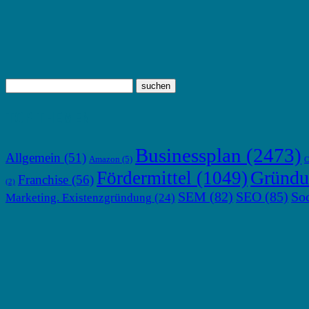
TOP THEMEN
Businessplan
(2473)
Allgemein
(51)
Amazon
(5)
C
Gründu
Fördermittel
(1049)
Franchise
(56)
(2)
SEM
(82)
SEO
(85)
So
Marketing. Existenzgründung
(24)