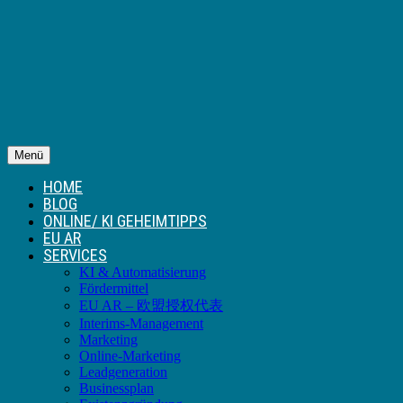
Menü
HOME
BLOG
ONLINE/ KI GEHEIMTIPPS
EU AR
SERVICES
KI & Automatisierung
Fördermittel
EU AR – 欧盟授权代表
Interims-Management
Marketing
Online-Marketing
Leadgeneration
Businessplan