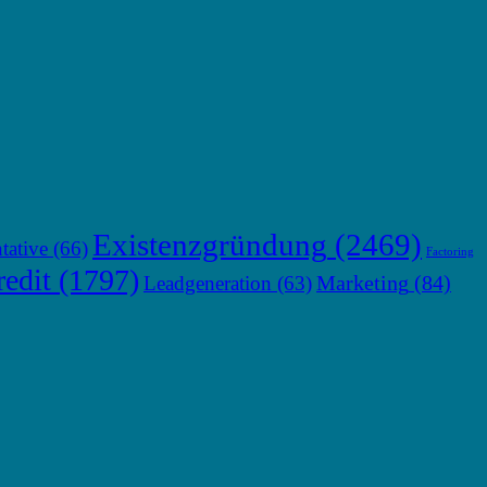
Existenzgründung
(2469)
tative
(66)
Factoring
edit
(1797)
Marketing
(84)
Leadgeneration
(63)