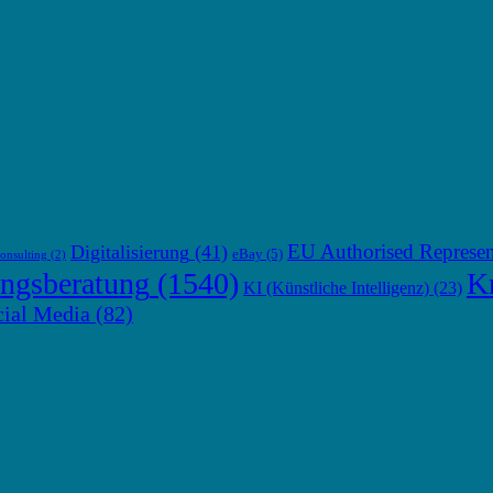
EU Authorised Represen
Digitalisierung
(41)
eBay
(5)
onsulting
(2)
ngsberatung
(1540)
Kr
KI (Künstliche Intelligenz)
(23)
cial Media
(82)