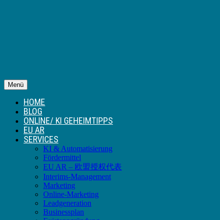
Menü
HOME
BLOG
ONLINE/ KI GEHEIMTIPPS
EU AR
SERVICES
KI & Automatisierung
Fördermittel
EU AR – 欧盟授权代表
Interims-Management
Marketing
Online-Marketing
Leadgeneration
Businessplan