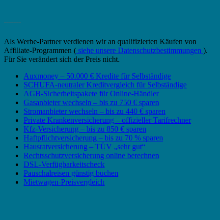
_______
Als Werbe-Partner verdienen wir an qualifizierten Käufen von
Affiliate-Programmen (
siehe unsere Datenschutzbestimmungen
).
Für Sie verändert sich der Preis nicht.
Auxmoney – 50.000 € Kredite für Selbständige
SCHUFA-neutraler Kreditvergleich für Selbständige
AGB-Sicherheitspakete für Online-Händler
Gasanbieter wechseln – bis zu 750 € sparen
Stromanbieter wechseln – bis zu 440 € sparen
Private Krankenversicherung – offizieller Tarifrechner
Kfz-Versicherung – bis zu 850 € sparen
Haftpflichtversicherung – bis zu 70 % sparen
Hausratversicherung – TÜV „sehr gut“
Rechtsschutzversicherung online berechnen
DSL-Verfügbarkeitscheck
Pauschalreisen günstig buchen
Mietwagen-Preisvergleich