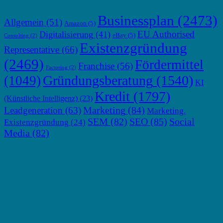
Businessplan
(2473)
Allgemein
(51)
Amazon
(5)
EU Authorised
Digitalisierung
(41)
eBay
(5)
Consulting
(2)
Existenzgründung
Representative
(66)
(2469)
Fördermittel
Franchise
(56)
Factoring
(2)
Gründungsberatung
(1540)
(1049)
KI
Kredit
(1797)
(Künstliche Intelligenz)
(23)
Marketing
(84)
Leadgeneration
(63)
Marketing.
SEM
(82)
SEO
(85)
Social
Existenzgründung
(24)
Media
(82)