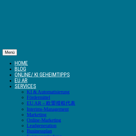
Menü
HOME
BLOG
ONLINE/ KI GEHEIMTIPPS
EU AR
SERVICES
KI & Automatisierung
Fördermittel
EU AR – 欧盟授权代表
Interims-Management
Marketing
Online-Marketing
Leadgeneration
Businessplan