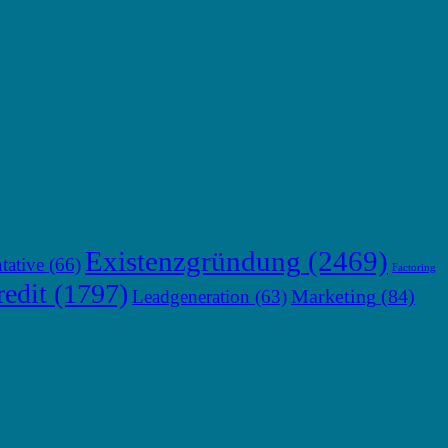
Existenzgründung
(2469)
tative
(66)
Factoring
edit
(1797)
Marketing
(84)
Leadgeneration
(63)