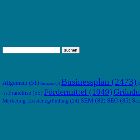
TOP THEMEN
Businessplan
(2473)
Allgemein
(51)
Amazon
(5)
C
Gründu
Fördermittel
(1049)
Franchise
(56)
(2)
SEM
(82)
SEO
(85)
So
Marketing. Existenzgründung
(24)