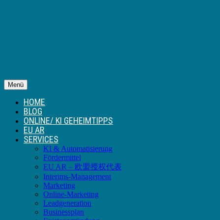
Menü
HOME
BLOG
ONLINE/ KI GEHEIMTIPPS
EU AR
SERVICES
KI & Automatisierung
Fördermittel
EU AR – 欧盟授权代表
Interims-Management
Marketing
Online-Marketing
Leadgeneration
Businessplan