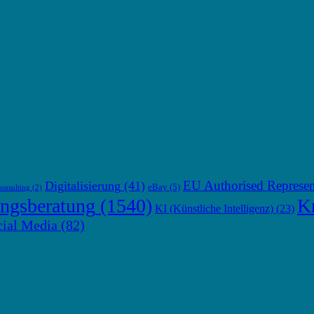
EU Authorised Represen
Digitalisierung
(41)
eBay
(5)
onsulting
(2)
ngsberatung
(1540)
Kr
KI (Künstliche Intelligenz)
(23)
cial Media
(82)