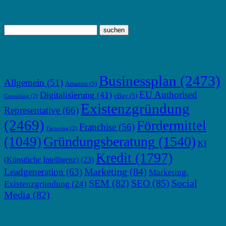
TOP THEMEN
Businessplan
(2473)
Allgemein
(51)
Amazon
(5)
EU Authorised
Digitalisierung
(41)
eBay
(5)
Consulting
(2)
Existenzgründung
Representative
(66)
(2469)
Fördermittel
Franchise
(56)
Factoring
(2)
Gründungsberatung
(1540)
(1049)
KI
Kredit
(1797)
(Künstliche Intelligenz)
(23)
Marketing
(84)
Leadgeneration
(63)
Marketing.
SEM
(82)
SEO
(85)
Social
Existenzgründung
(24)
Media
(82)