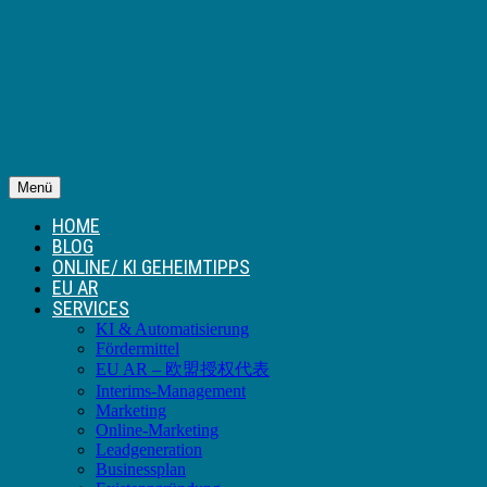
Menü
HOME
BLOG
ONLINE/ KI GEHEIMTIPPS
EU AR
SERVICES
KI & Automatisierung
Fördermittel
EU AR – 欧盟授权代表
Interims-Management
Marketing
Online-Marketing
Leadgeneration
Businessplan