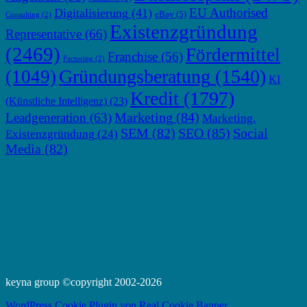
EU Authorised
Digitalisierung
(41)
eBay
(5)
Consulting
(2)
Existenzgründung
Representative
(66)
(2469)
Fördermittel
Franchise
(56)
Factoring
(2)
Gründungsberatung
(1540)
(1049)
KI
Kredit
(1797)
(Künstliche Intelligenz)
(23)
Marketing
(84)
Leadgeneration
(63)
Marketing.
SEM
(82)
SEO
(85)
Social
Existenzgründung
(24)
Media
(82)
keyna group ©copyright 2002-2026
WordPress Cookie Plugin von Real Cookie Banner