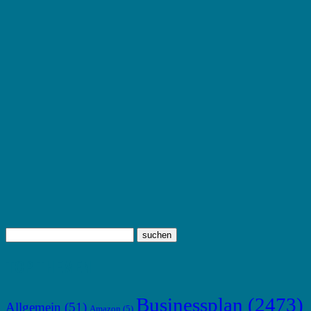
TOP THEMEN
Businessplan
(2473)
Allgemein
(51)
Amazon
(5)