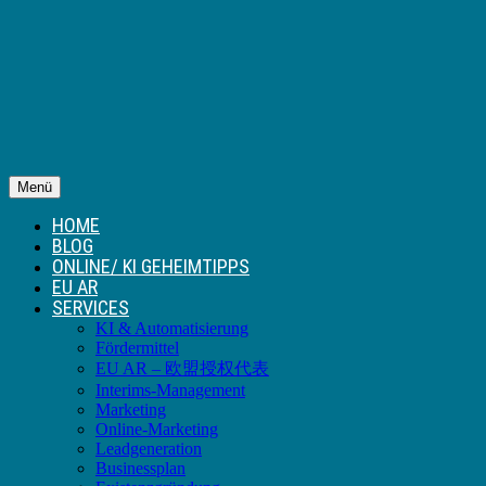
Menü
HOME
BLOG
ONLINE/ KI GEHEIMTIPPS
EU AR
SERVICES
KI & Automatisierung
Fördermittel
EU AR – 欧盟授权代表
Interims-Management
Marketing
Online-Marketing
Leadgeneration
Businessplan