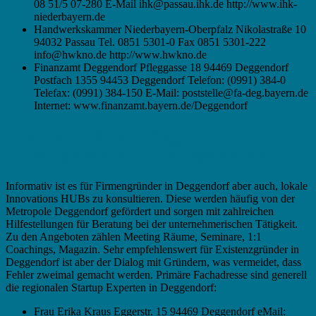
08 51/5 07-280 E-Mail ihk@passau.ihk.de http://www.ihk-
niederbayern.de
Handwerkskammer Niederbayern-Oberpfalz Nikolastraße 10
94032 Passau Tel. 0851 5301-0 Fax 0851 5301-222
info@hwkno.de http://www.hwkno.de
Finanzamt Deggendorf Pfleggasse 18 94469 Deggendorf
Postfach 1355 94453 Deggendorf Telefon: (0991) 384-0
Telefax: (0991) 384-150 E-Mail: poststelle@fa-deg.bayern.de
Internet: www.finanzamt.bayern.de/Deggendorf
Existenzgründung in Deggendorf –
Gründungsberater, Gründungszentren
Informativ ist es für Firmengründer in Deggendorf aber auch, lokale
Innovations HUBs zu konsultieren. Diese werden häufig von der
Metropole Deggendorf gefördert und sorgen mit zahlreichen
Hilfestellungen für Beratung bei der unternehmerischen Tätigkeit.
Zu den Angeboten zählen Meeting Räume, Seminare, 1:1
Coachings, Magazin. Sehr empfehlenswert für Existenzgründer in
Deggendorf ist aber der Dialog mit Gründern, was vermeidet, dass
Fehler zweimal gemacht werden. Primäre Fachadresse sind generell
die regionalen Startup Experten in Deggendorf:
Frau Erika Kraus Eggerstr. 15 94469 Deggendorf eMail: