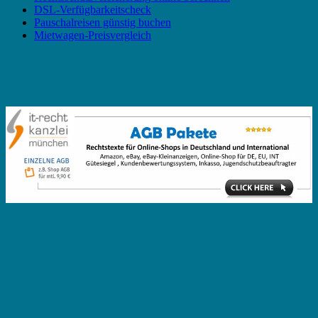
DSL-Verfügbarkeitscheck
Pauschalreisen günstig buchen
Mietwagen-Preisvergleich