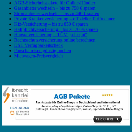
AGB-Sicherheitspakete für Online-Händler
Gasanbieter wechseln – bis zu 750 € sparen
Stromanbieter wechseln – bis zu 440 € sparen
Private Krankenversicherung – offizieller Tarifrechner
Kfz-Versicherung – bis zu 850 € sparen
Haftpflichtversicherung – bis zu 70 % sparen
Hausratversicherung – TÜV „sehr gut“
Rechtsschutzversicherung online berechnen
DSL-Verfügbarkeitscheck
Pauschalreisen günstig buchen
Mietwagen-Preisvergleich