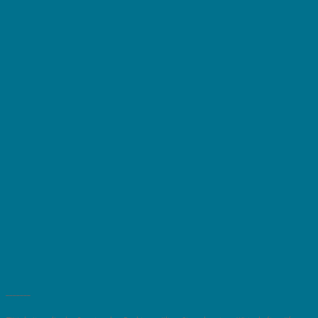
_______