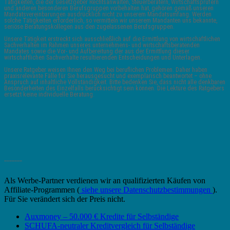
Tätigkeiten, die der Gesetzgeber Rechtsanwälten, Steuerberatern, Wirtschaftsprüfern
und anderen besonderen Berufsgruppen vorbehalten hat, gehören gemäß unseren
Mandatsvereinbarungen ausdrücklich nicht zu unserem Mandatsumfang. Werden
solche Tätigkeiten erforderlich, so vermitteln wir unserem Mandanten uns bekannte,
seriöse Beratungskollegen aus den zugelassenen Berufsgruppen.
Unsere Tätigkeit erstreckt sich ausschließlich auf die Ermittlung von wirtschaftlichen
Sachverhalten im Rahmen unseres unternehmens- und wirtschaftsberatenden
Mandates sowie die Vor- und Aufbereitung der aus der Ermittlung dieser
wirtschaftlichen Sachverhalte resultierenden Entscheidungen und Unterlagen.
Unsere Ratgeber weisen Ihnen den Weg bei beruflichen Problemen. Daher haben
praxisrelevante Fälle für Sie herausgesucht und exemplarisch beantwortet – ohne
Anspruch auf inhaltliche Vollständigkeit. Bitte bedenken Sie, dass nicht alle denkbaren
Besonderheiten des Einzelfalls berücksichtigt sein können. Die Lektüre des Ratgebers
ersetzt keine individuelle Beratung.
_______
Als Werbe-Partner verdienen wir an qualifizierten Käufen von
Affiliate-Programmen (
siehe unsere Datenschutzbestimmungen
).
Für Sie verändert sich der Preis nicht.
Auxmoney – 50.000 € Kredite für Selbständige
SCHUFA-neutraler Kreditvergleich für Selbständige