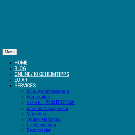
Menü
HOME
BLOG
ONLINE/ KI GEHEIMTIPPS
EU AR
SERVICES
KI & Automatisierung
Fördermittel
EU AR – 欧盟授权代表
Interims-Management
Marketing
Online-Marketing
Leadgeneration
Businessplan