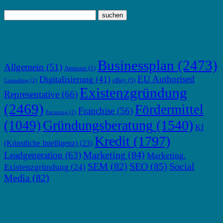
TOP THEMEN
Businessplan
(2473)
Allgemein
(51)
Amazon
(5)
EU Authorised
Digitalisierung
(41)
eBay
(5)
Consulting
(2)
Existenzgründung
Representative
(66)
(2469)
Fördermittel
Franchise
(56)
Factoring
(2)
Gründungsberatung
(1540)
(1049)
KI
Kredit
(1797)
(Künstliche Intelligenz)
(23)
Marketing
(84)
Leadgeneration
(63)
Marketing.
SEM
(82)
SEO
(85)
Social
Existenzgründung
(24)
Media
(82)