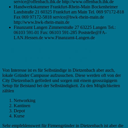
service@offenbach.ihk.de http://www.offenbach.ihk.de
Handwerkskammer Frankfurt-Rhein-Main Bockenheimer
Landstraße 21 60325 Frankfurt am Main Tel. 069 97172-818
Fax 069 97172-5818 service@hwk-rhein-main.de
http://www.hwk-rhein-main.de
Finanzamt Langen Zimmerstraße 27 63225 Langen Tel.:
06103 591-01 Fax: 06103 591-285 Poststelle@FA-
LAN.Hessen.de www.Finanzamt-Langen.de
Existenzgründung in Dietzenbach –
Gründungsberater, Gründungszentren
Von Interesse ist es für Selbständige in Dietzenbach aber auch,
lokale Gründer Campusse aufzusuchen. Diese werden oft von der
City Dietzenbach gefördert und sorgen mit einem grosszügigem
Setup für Beistand bei der Selbständigkeit. Zu den Möglichkeiten
zählen
Networking
Kantinen
Depot
Kurse
Sehr empfehlenswert für Firmengründer in Dietzenbach ist aber die