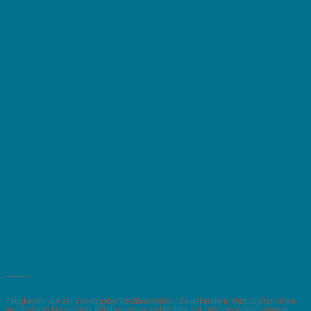
_______
Tätigkeiten, die der Gesetzgeber Rechtsanwälten, Steuerberatern, Wirtschaftsprüfern
und anderen besonderen Berufsgruppen vorbehalten hat, gehören gemäß unseren