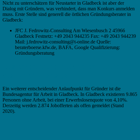
Nicht zu unterschätzen für Neustarter in Gladbeck ist aber der
Dialog mit Gründern, was verhindert, dass man Konkurs anmelden
muss. Erste Stelle sind generell die örtlichen Gründungsberater in
Gladbeck:
JFC J. Fedrowitz-Consulting Am Wiesenbusch 2 45966
Gladbeck Festnetz: +49 2043 944235 Fax: +49 2043 944239
Mail: j.fedrowitz-consulting@t-online.de Quelle:
beraterboerse.kfw.de, BAFA, Google Qualifizierung:
Gründungsberatung
Existenzgründung in Gladbeck – Gründung
aus der Arbeitslosigkeit
Ein weiterer entscheidender Anlaufpunkt für Gründer ist die
Bundesagentur für Arbeit in Gladbeck. In Gladbeck existieren 9.865
Personen ohne Arbeit, bei einer Erwerbslosenquote von 4,10%.
Derzeitig werden 2.874 Jobofferten als offen gemeldet (Stand
2020).