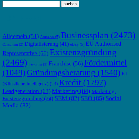
TOP THEMEN
Businessplan
(2473)
Allgemein
(51)
Amazon
(5)
EU Authorised
Digitalisierung
(41)
eBay
(5)
Consulting
(2)
Existenzgründung
Representative
(66)
(2469)
Fördermittel
Franchise
(56)
Factoring
(2)
Gründungsberatung
(1540)
(1049)
KI
Kredit
(1797)
(Künstliche Intelligenz)
(23)
Marketing
(84)
Leadgeneration
(63)
Marketing.
SEM
(82)
SEO
(85)
Social
Existenzgründung
(24)
Media
(82)