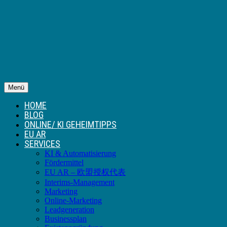
Menü
HOME
BLOG
ONLINE/ KI GEHEIMTIPPS
EU AR
SERVICES
KI & Automatisierung
Fördermittel
EU AR – 欧盟授权代表
Interims-Management
Marketing
Online-Marketing
Leadgeneration
Businessplan