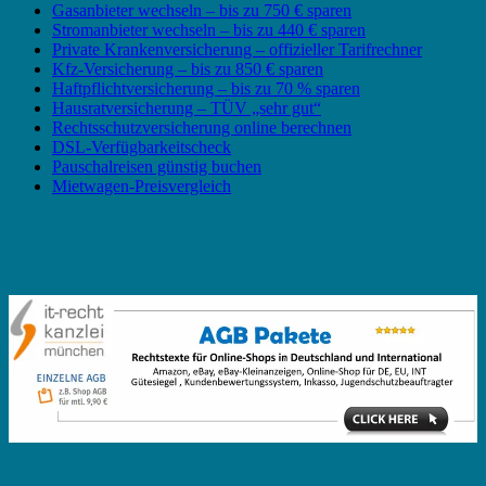
Gasanbieter wechseln – bis zu 750 € sparen
Stromanbieter wechseln – bis zu 440 € sparen
Private Krankenversicherung – offizieller Tarifrechner
Kfz-Versicherung – bis zu 850 € sparen
Haftpflichtversicherung – bis zu 70 % sparen
Hausratversicherung – TÜV „sehr gut“
Rechtsschutzversicherung online berechnen
DSL-Verfügbarkeitscheck
Pauschalreisen günstig buchen
Mietwagen-Preisvergleich