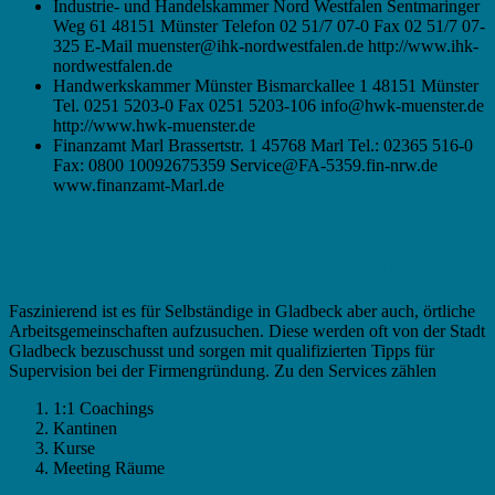
Industrie- und Handelskammer Nord Westfalen Sentmaringer
Weg 61 48151 Münster Telefon 02 51/7 07-0 Fax 02 51/7 07-
325 E-Mail muenster@ihk-nordwestfalen.de http://www.ihk-
nordwestfalen.de
Handwerkskammer Münster Bismarckallee 1 48151 Münster
Tel. 0251 5203-0 Fax 0251 5203-106 info@hwk-muenster.de
http://www.hwk-muenster.de
Finanzamt Marl Brassertstr. 1 45768 Marl Tel.: 02365 516-0
Fax: 0800 10092675359 Service@FA-5359.fin-nrw.de
www.finanzamt-Marl.de
Existenzgründung in Gladbeck –
Gründungsberater, Gründungszentren
Faszinierend ist es für Selbständige in Gladbeck aber auch, örtliche
Arbeitsgemeinschaften aufzusuchen. Diese werden oft von der Stadt
Gladbeck bezuschusst und sorgen mit qualifizierten Tipps für
Supervision bei der Firmengründung. Zu den Services zählen
1:1 Coachings
Kantinen
Kurse
Meeting Räume