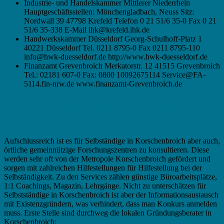
Industrie- und Handelskammer Mittlerer Niederrhein
Hauptgeschäftsstellen: Mönchengladbach, Neuss Sitz:
Nordwall 39 47798 Krefeld Telefon 0 21 51/6 35-0 Fax 0 21
51/6 35-338 E-Mail ihk@krefeld.ihk.de
Handwerkskammer Düsseldorf Georg-Schulhoff-Platz 1
40221 Düsseldorf Tel. 0211 8795-0 Fax 0211 8795-110
info@hwk-duesseldorf.de http://www.hwk-duesseldorf.de
Finanzamt Grevenbroich Merkatorstr. 12 41515 Grevenbroich
Tel.: 02181 607-0 Fax: 0800 10092675114 Service@FA-
5114.fin-nrw.de www.finanzamt-Grevenbroich.de
Existenzgründung in Korschenbroich –
Gründungsberater, Gründungszentren
Aufschlussreich ist es für Selbständige in Korschenbroich aber auch,
örtliche gemeinnützige Forschungszentren zu konsultieren. Diese
werden sehr oft von der Metropole Korschenbroich gefördert und
sorgen mit zahlreichen Hilfestellungen für Hilfestellung bei der
Selbständigkeit. Zu den Services zählen günstige Büroarbeitsplätze,
1:1 Coachings, Magazin, Lehrgänge. Nicht zu unterschätzen für
Selbstständige in Korschenbroich ist aber der Informationsaustausch
mit Existenzgründern, was verhindert, dass man Konkurs anmelden
muss. Erste Stelle sind durchweg die lokalen Gründungsberater in
Korschenbroich: