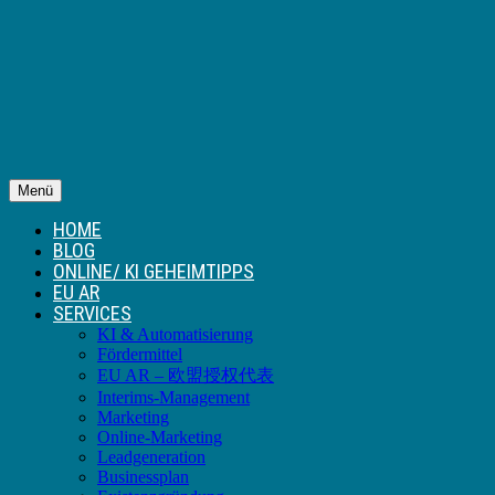
Menü
HOME
BLOG
ONLINE/ KI GEHEIMTIPPS
EU AR
SERVICES
KI & Automatisierung
Fördermittel
EU AR – 欧盟授权代表
Interims-Management
Marketing
Online-Marketing
Leadgeneration
Businessplan