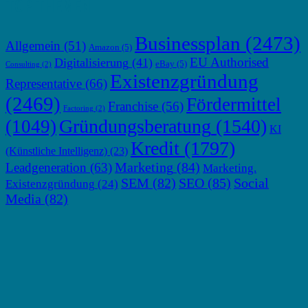
TOP THEMEN
Businessplan
(2473)
Allgemein
(51)
Amazon
(5)
EU Authorised
Digitalisierung
(41)
eBay
(5)
Consulting
(2)
Existenzgründung
Representative
(66)
(2469)
Fördermittel
Franchise
(56)
Factoring
(2)
Gründungsberatung
(1540)
(1049)
KI
Kredit
(1797)
(Künstliche Intelligenz)
(23)
Marketing
(84)
Leadgeneration
(63)
Marketing.
SEM
(82)
SEO
(85)
Social
Existenzgründung
(24)
Media
(82)