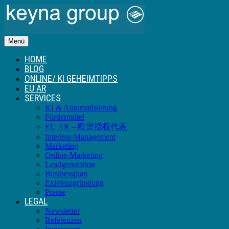
Menü
HOME
BLOG
ONLINE/ KI GEHEIMTIPPS
EU AR
SERVICES
KI & Automatisierung
Fördermittel
EU AR – 欧盟授权代表
Interims-Management
Marketing
Online-Marketing
Leadgeneration
Businessplan
Existenzgründung
Presse
LEGAL
Newsletter
Referenzen