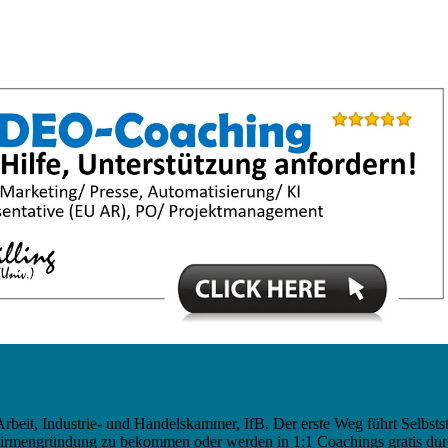
ehörden
rbeit, Industrie- und Handelskammer, IfB. Der erste Weg führt Selbsts
mengründung zu bekommen oder werden in 1:1 Coachings gratis durch q