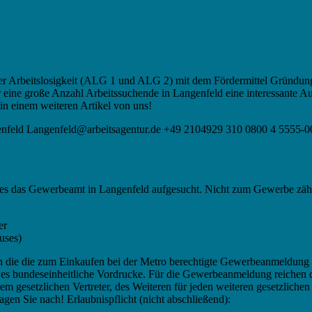
 der Arbeitslosigkeit (ALG 1 und ALG 2) mit dem Fördermittel Gründun
 eine große Anzahl Arbeitssuchende in Langenfeld eine interessante 
in einem weiteren Artikel von uns!
genfeld Langenfeld@arbeitsagentur.de +49 2104929 310 0800 4 5555-
anmeldung, Gewerbeamt
rstes das Gewerbeamt in Langenfeld aufgesucht. Nicht zum Gewerbe zäh
er
uses)
an die die zum Einkaufen bei der Metro berechtigte Gewerbeanmeldung
s bundeseinheitliche Vordrucke. Für die Gewerbeanmeldung reichen di
gesetzlichen Vertreter, des Weiteren für jeden weiteren gesetzlichen 
agen Sie nach! Erlaubnispflicht (nicht abschließend):