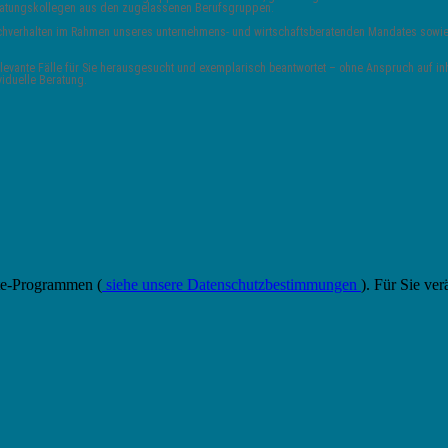
Beratungskollegen aus den zugelassenen Berufsgruppen.
 Sachverhalten im Rahmen unseres unternehmens- und wirtschaftsberatenden Mandates sowie 
vante Fälle für Sie herausgesucht und exemplarisch beantwortet – ohne Anspruch auf inha
viduelle Beratung.
ate-Programmen (
siehe unsere Datenschutzbestimmungen
). Für Sie ver