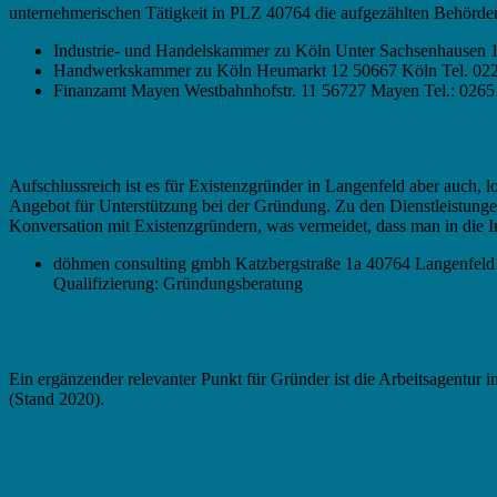
unternehmerischen Tätigkeit in PLZ 40764 die aufgezählten Behörde
Industrie- und Handelskammer zu Köln Unter Sachsenhausen 1
Handwerkskammer zu Köln Heumarkt 12 50667 Köln Tel. 022
Finanzamt Mayen Westbahnhofstr. 11 56727 Mayen Tel.: 0265
Existenzgründung in Langenfeld – Gründung
Aufschlussreich ist es für Existenzgründer in Langenfeld aber auch, 
Angebot für Unterstützung bei der Gründung. Zu den Dienstleistunge
Konversation mit Existenzgründern, was vermeidet, dass man in die In
döhmen consulting gmbh Katzbergstraße 1a 40764 Langenfeld 
Qualifizierung: Gründungsberatung
Existenzgründung in Langenfeld – Gründung a
Ein ergänzender relevanter Punkt für Gründer ist die Arbeitsagentur i
(Stand 2020).