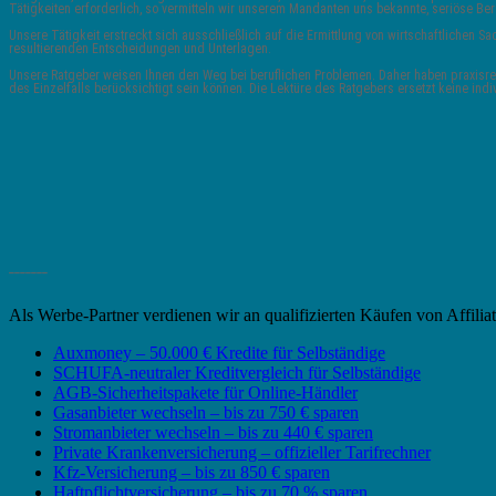
Tätigkeiten erforderlich, so vermitteln wir unserem Mandanten uns bekannte, seriöse 
Unsere Tätigkeit erstreckt sich ausschließlich auf die Ermittlung von wirtschaftlichen
resultierenden Entscheidungen und Unterlagen.
Unsere Ratgeber weisen Ihnen den Weg bei beruflichen Problemen. Daher haben praxisrele
des Einzelfalls berücksichtigt sein können. Die Lektüre des Ratgebers ersetzt keine indi
_______
Als Werbe-Partner verdienen wir an qualifizierten Käufen von Affili
Auxmoney – 50.000 € Kredite für Selbständige
SCHUFA-neutraler Kreditvergleich für Selbständige
AGB-Sicherheitspakete für Online-Händler
Gasanbieter wechseln – bis zu 750 € sparen
Stromanbieter wechseln – bis zu 440 € sparen
Private Krankenversicherung – offizieller Tarifrechner
Kfz-Versicherung – bis zu 850 € sparen
Haftpflichtversicherung – bis zu 70 % sparen