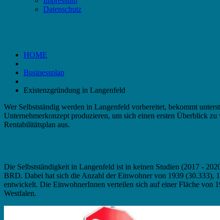
Impressum
Datenschutz
Existenzgründung in Langenfeld
HOME
Businessplan
Existenzgründung in Langenfeld
Wer Selbstständig werden in Langenfeld vorbereitet, bekommt unterst
Unternehmerkonzept produzieren, um sich einen ersten Überblick zu ve
Rentabilitätsplan aus.
Existenzgründung in Langenfeld
Die Selbstständigkeit in Langenfeld ist in keinen Studien (2017 - 20
BRD. Dabei hat sich die Anzahl der Einwohner von 1939 (30.333), 19
entwickelt. Die EinwohnerInnen verteilen sich auf einer Fläche von
Westfalen.