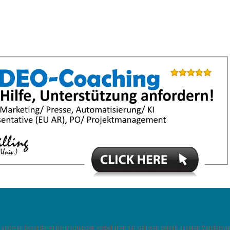
 und anderen besonderen Berufsgruppen vorbehalten hat, gehören gemäß unseren Mandats