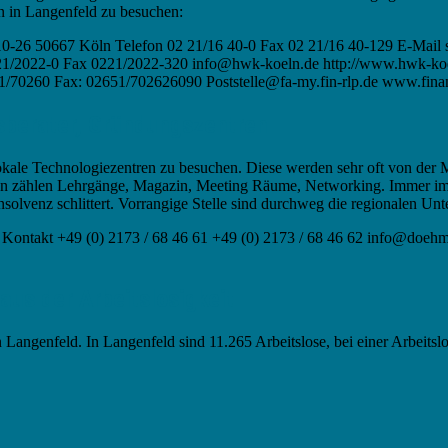
n in Langenfeld zu besuchen:
0-26 50667 Köln Telefon 02 21/16 40-0 Fax 02 21/16 40-129 E-Mail s
1/2022-0 Fax 0221/2022-320 info@hwk-koeln.de http://www.hwk-ko
1/70260 Fax: 02651/702626090 Poststelle@fa-my.fin-rlp.de www.fin
sberater, Gründungszentren
lokale Technologiezentren zu besuchen. Diese werden sehr oft von der 
n zählen Lehrgänge, Magazin, Meeting Räume, Networking. Immer im Fo
solvenz schlittert. Vorrangige Stelle sind durchweg die regionalen Un
Kontakt +49 (0) 2173 / 68 46 61 +49 (0) 2173 / 68 46 62 info@doehm
us der Arbeitslosigkeit
n Langenfeld. In Langenfeld sind 11.265 Arbeitslose, bei einer Arbeitsl