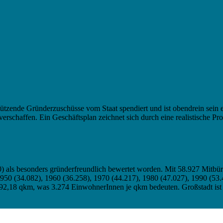
ützende Gründerzuschüsse vom Staat spendiert und ist obendrein sein 
rschaffen. Ein Geschäftsplan zeichnet sich durch eine realistische Pr
20) als besonders gründerfreundlich bewertet worden. Mit 58.927 Mitbür
50 (34.082), 1960 (36.258), 1970 (44.217), 1980 (47.027), 1990 (53.4
 192,18 qkm, was 3.274 EinwohnerInnen je qkm bedeuten. Großstadt ist