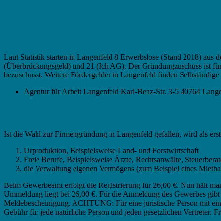
Laut Statistik starten in Langenfeld 8 Erwerbslose (Stand 2018) aus
(Überbrückungsgeld) und 21 (Ich AG). Der Gründungzuschuss ist für
bezuschusst. Weitere Fördergelder in Langenfeld finden Selbständige 
Agentur für Arbeit Langenfeld Karl-Benz-Str. 3-5 40764 Lan
Existenzgründung in Langenfeld – Gewerbe
Ist die Wahl zur Firmengründung in Langenfeld gefallen, wird als e
Urproduktion, Beispielsweise Land- und Forstwirtschaft
Freie Berufe, Beispielsweise Ärzte, Rechtsanwälte, Steuerberat
die Verwaltung eigenen Vermögens (zum Beispiel eines Mietha
Beim Gewerbeamt erfolgt die Registrierung für 26,00 €. Nun hält m
Ummeldung liegt bei 26,00 €. Für die Anmeldung des Gewerbes gibt e
Meldebescheinigung. ACHTUNG: Für eine juristische Person mit einem 
Gebühr für jede natürliche Person und jeden gesetzlichen Vertreter. Fr