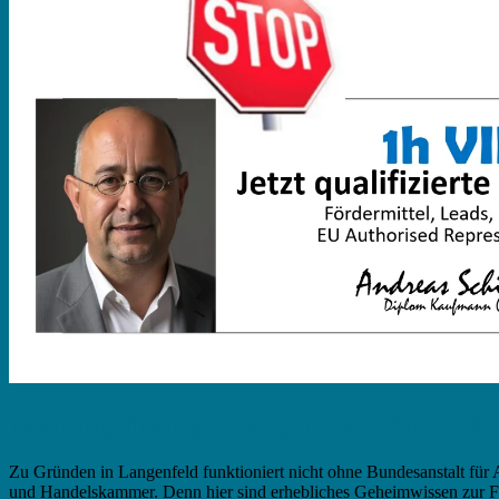
Existenzgründung in Langenfeld – Ämter, B
Zu Gründen in Langenfeld funktioniert nicht ohne Bundesanstalt für A
und Handelskammer. Denn hier sind erhebliches Geheimwissen zur Fir