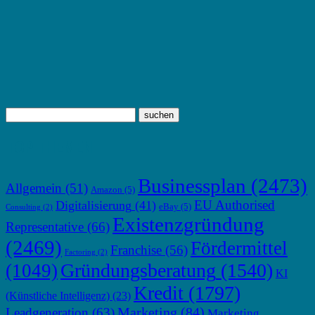
TOP THEMEN
Businessplan
(2473)
Allgemein
(51)
Amazon
(5)
EU Authorised
Digitalisierung
(41)
eBay
(5)
Consulting
(2)
Existenzgründung
Representative
(66)
(2469)
Fördermittel
Franchise
(56)
Factoring
(2)
Gründungsberatung
(1540)
(1049)
KI
Kredit
(1797)
(Künstliche Intelligenz)
(23)
Marketing
(84)
Leadgeneration
(63)
Marketing.