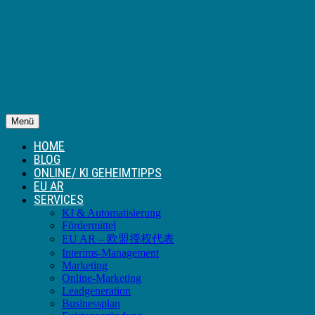
Menü
HOME
BLOG
ONLINE/ KI GEHEIMTIPPS
EU AR
SERVICES
KI & Automatisierung
Fördermittel
EU AR – 欧盟授权代表
Interims-Management
Marketing
Online-Marketing
Leadgeneration
Businessplan