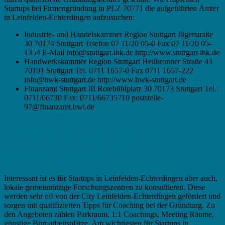
Startups bei Firmengründung in PLZ 70771 die aufgeführten Ämter
in Leinfelden-Echterdingen aufzusuchen:
Industrie- und Handelskammer Region Stuttgart Jägerstraße
30 70174 Stuttgart Telefon 07 11/20 05-0 Fax 07 11/20 05-
1354 E-Mail info@stuttgart.ihk.de http://www.stuttgart.ihk.de
Handwerkskammer Region Stuttgart Heilbronner Straße 43
70191 Stuttgart Tel. 0711 1657-0 Fax 0711 1657-222
info@hwk-stuttgart.de http://www.hwk-stuttgart.de
Finanzamt Stuttgart III Rotebühlplatz 30 70173 Stuttgart Tel.:
0711/66730 Fax: 0711/66735710 poststelle-
97@finanzamt.bwl.de
Existenzgründung in Leinfelden-
Echterdingen – Gründungsberater,
Gründungszentren
Interessant ist es für Startups in Leinfelden-Echterdingen aber auch,
lokale gemeinnützige Forschungszentren zu konsultieren. Diese
werden sehr oft von der City Leinfelden-Echterdingen gefördert und
sorgen mit qualifizierten Tipps für Coaching bei der Gründung. Zu
den Angeboten zählen Parkraum, 1:1 Coachings, Meeting Räume,
günstige Büroarbeitsplätze. Am wichtigsten für Startups in