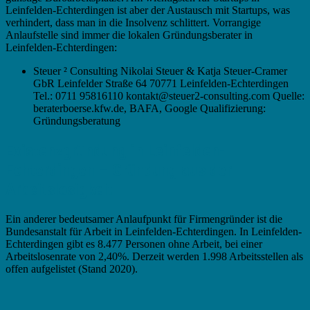
Leinfelden-Echterdingen ist aber der Austausch mit Startups, was
verhindert, dass man in die Insolvenz schlittert. Vorrangige
Anlaufstelle sind immer die lokalen Gründungsberater in
Leinfelden-Echterdingen:
Steuer ² Consulting Nikolai Steuer & Katja Steuer-Cramer
GbR Leinfelder Straße 64 70771 Leinfelden-Echterdingen
Tel.: 0711 95816110 kontakt@steuer2-consulting.com Quelle:
beraterboerse.kfw.de, BAFA, Google Qualifizierung:
Gründungsberatung
Existenzgründung in Leinfelden-
Echterdingen – Gründung aus der
Arbeitslosigkeit
Ein anderer bedeutsamer Anlaufpunkt für Firmengründer ist die
Bundesanstalt für Arbeit in Leinfelden-Echterdingen. In Leinfelden-
Echterdingen gibt es 8.477 Personen ohne Arbeit, bei einer
Arbeitslosenrate von 2,40%. Derzeit werden 1.998 Arbeitsstellen als
offen aufgelistet (Stand 2020).