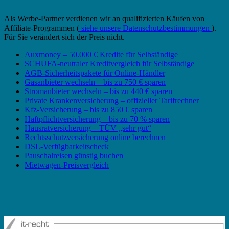
Als Werbe-Partner verdienen wir an qualifizierten Käufen von
Affiliate-Programmen (
siehe unsere Datenschutzbestimmungen
).
Für Sie verändert sich der Preis nicht.
Auxmoney – 50.000 € Kredite für Selbständige
SCHUFA-neutraler Kreditvergleich für Selbständige
AGB-Sicherheitspakete für Online-Händler
Gasanbieter wechseln – bis zu 750 € sparen
Stromanbieter wechseln – bis zu 440 € sparen
Private Krankenversicherung – offizieller Tarifrechner
Kfz-Versicherung – bis zu 850 € sparen
Haftpflichtversicherung – bis zu 70 % sparen
Hausratversicherung – TÜV „sehr gut“
Rechtsschutzversicherung online berechnen
DSL-Verfügbarkeitscheck
Pauschalreisen günstig buchen
Mietwagen-Preisvergleich