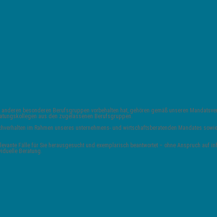
 und anderen besonderen Berufsgruppen vorbehalten hat, gehören gemäß unseren Mandats
Beratungskollegen aus den zugelassenen Berufsgruppen.
 Sachverhalten im Rahmen unseres unternehmens- und wirtschaftsberatenden Mandates sowie 
vante Fälle für Sie herausgesucht und exemplarisch beantwortet – ohne Anspruch auf inha
viduelle Beratung.