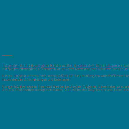
_______
Tätigkeiten, die der Gesetzgeber Rechtsanwälten, Steuerberatern, Wirtschaftsprüfern
Tätigkeiten erforderlich, so vermitteln wir unserem Mandanten uns bekannte, seriöse 
Unsere Tätigkeit erstreckt sich ausschließlich auf die Ermittlung von wirtschaftlichen
resultierenden Entscheidungen und Unterlagen.
Unsere Ratgeber weisen Ihnen den Weg bei beruflichen Problemen. Daher haben praxisrele
des Einzelfalls berücksichtigt sein können. Die Lektüre des Ratgebers ersetzt keine indi