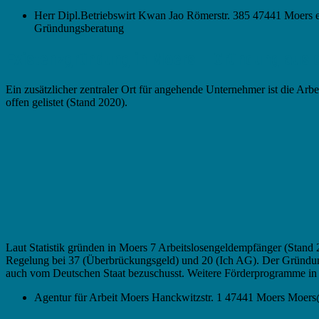
Herr Dipl.Betriebswirt Kwan Jao Römerstr. 385 47441 Moers e
Gründungsberatung
Existenzgründung in Moers – Gründung aus d
Ein zusätzlicher zentraler Ort für angehende Unternehmer ist die Arb
offen gelistet (Stand 2020).
Laut Statistik gründen in Moers 7 Arbeitslosengeldempfänger (Stan
Regelung bei 37 (Überbrückungsgeld) und 20 (Ich AG). Der Gründungz
auch vom Deutschen Staat bezuschusst. Weitere Förderprogramme in
Agentur für Arbeit Moers Hanckwitzstr. 1 47441 Moers Moers