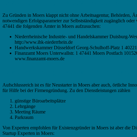
Existenzgründung in Moers – Ämter, Behörd
Zu Gründen in Moers klappt nicht ohne Arbeitsagentur, Behörden, Ä
notwendigen Erfolgsparameter zur Selbstständigkeit zugänglich oder
47441 die folgenden Ämter in Moers aufzusuchen:
Niederrheinische Industrie- und Handelskammer Duisburg-Wes
http://www.ihk-niederrhein.de
Handwerkskammer Düsseldorf Georg-Schulhoff-Platz 1 40221 
Finanzamt Moers Unterwallstr. 1 47441 Moers Postfach 101520
www.finanzamt-moers.de
Existenzgründung in Moers – Gründungsbera
Aufschlussreich ist es für Neustarter in Moers aber auch, örtliche
für Hilfe bei der Firmengründung. Zu den Dienstleistungen zählen
günstige Büroarbeitsplätze
Lehrgänge
Meeting Räume
Parkraum
Von Experten empfohlen für Existenzgründer in Moers ist aber die Di
Startup Experten in Moers: