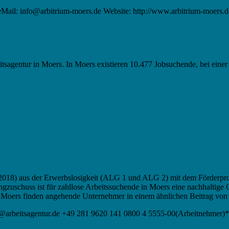
Mail: info@arbitrium-moers.de Website: http://www.arbitrium-moers.de
er Arbeitslosigkeit
eitsagentur in Moers. In Moers existieren 10.477 Jobsuchende, bei eine
d 2018) aus der Erwerbslosigkeit (ALG 1 und ALG 2) mit dem Förderpr
uschuss ist für zahllose Arbeitssuchende in Moers eine nachhaltige 
 Moers finden angehende Unternehmer in einem ähnlichen Beitrag von
@arbeitsagentur.de +49 281 9620 141 0800 4 5555-00(Arbeitnehmer)*