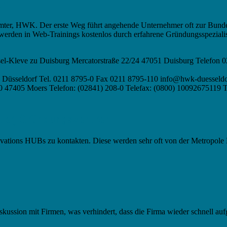
en
mter, HWK. Der erste Weg führt angehende Unternehmer oft zur Bunde
 werden in Web-Trainings kostenlos durch erfahrene Gründungsspeziali
el-Kleve zu Duisburg Mercatorstraße 22/24 47051 Duisburg Telefon 02
Düsseldorf Tel. 0211 8795-0 Fax 0211 8795-110 info@hwk-duesseldor
 47405 Moers Telefon: (02841) 208-0 Telefax: (0800) 10092675119 Te
ter, Gründungszentren
 Innovations HUBs zu kontakten. Diese werden sehr oft von der Metropo
skussion mit Firmen, was verhindert, dass die Firma wieder schnell auf