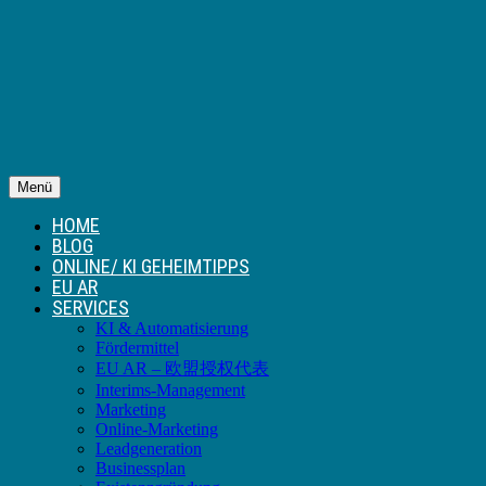
Menü
HOME
BLOG
ONLINE/ KI GEHEIMTIPPS
EU AR
SERVICES
KI & Automatisierung
Fördermittel
EU AR – 欧盟授权代表
Interims-Management
Marketing
Online-Marketing
Leadgeneration
Businessplan