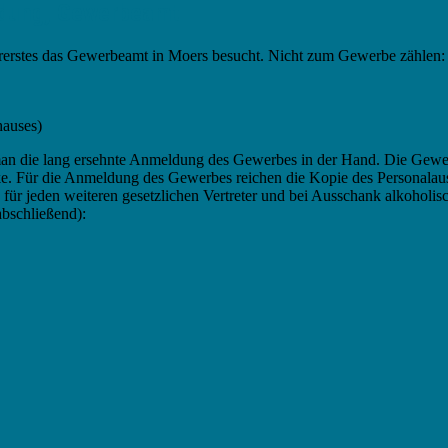
ldung, Gewerbeamt
allererstes das Gewerbeamt in Moers besucht. Nicht zum Gewerbe zählen:
hauses)
lt man die lang ersehnte Anmeldung des Gewerbes in der Hand. Die Ge
ucke. Für die Anmeldung des Gewerbes reichen die Kopie des Personal
ch für jeden weiteren gesetzlichen Vertreter und bei Ausschank alkoholi
abschließend):