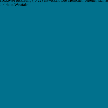
103.949) rückläufig (-0,22) entwickelt. Die Menschen verteilen sich 
Nordrhein-Westfalen.