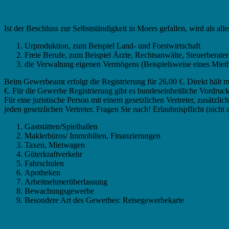
Existenzgründung in Moers – Gewerbeanme
Ist der Beschluss zur Selbstständigkeit in Moers gefallen, wird als 
Urproduktion, zum Beispiel Land- und Forstwirtschaft
Freie Berufe, zum Beispiel Ärzte, Rechtsanwälte, Steuerberater
die Verwaltung eigenen Vermögens (Beispielsweise eines Miet
Beim Gewerbeamt erfolgt die Registrierung für 26,00 €. Direkt hä
€. Für die Gewerbe Registrierung gibt es bundeseinheitliche Vordr
Für eine juristische Person mit einem gesetzlichen Vertreter, zusätzli
jeden gesetzlichen Vertreter. Fragen Sie nach! Erlaubnispflicht (nicht 
Gaststätten/Spielhallen
Maklerbüros/ Immobilien, Finanzierungen
Taxen, Mietwagen
Güterkraftverkehr
Fahrschulen
Apotheken
Arbeitnehmerüberlassung
Bewachungsgewerbe
Besondere Art des Gewerbes: Reisegewerbekarte