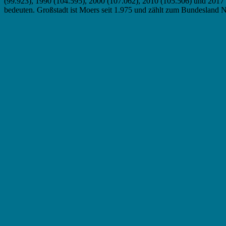
(99.923), 1990 (104.595), 2000 (107.062), 2010 (105.506) und 2017 (
bedeuten. Großstadt ist Moers seit 1.975 und zählt zum Bundesland 