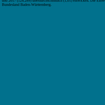
und 2017 (124.289) überdurchschnittlich (1,01) entwickelt. Die Einw
Bundesland Baden-Württemberg.