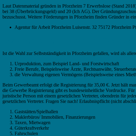
Laut Datenmaterial gründen in Pforzheim 7 Erwerbslose (Stand 2018
bei 38 (Überbrückungsgeld) und 20 (Ich AG). Der Gründungzuschuss i
bezuschusst. Weitere Förderungen in Pforzheim finden Gründer in ei
Agentur für Arbeit Pforzheim Luisenstr. 32 75172 Pforzheim
Existenzgründung in Pforzheim – Gewerbea
Ist die Wahl zur Selbstständigkeit in Pforzheim gefallen, wird als a
Urproduktion, zum Beispiel Land- und Forstwirtschaft
Freie Berufe, Beispielsweise Ärzte, Rechtsanwälte, Steuerberat
die Verwaltung eigenen Vermögens (Beispielsweise eines Miet
Beim Gewerbeamt erfolgt die Registrierung für 35,00 €. Jetzt hält
die Gewerbe Registrierung gibt es bundeseinheitliche Vordrucke. F
juristische Person mit einem gesetzlichen Vertreter, obendrein für je
gesetzlichen Vertreter. Fragen Sie nach! Erlaubnispflicht (nicht abschl
Gaststätten/Spielhallen
Maklerbüros/ Immobilien, Finanzierungen
Taxen, Mietwagen
Güterkraftverkehr
Fahrschulen