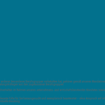
 und anderen besonderen Berufsgruppen vorbehalten hat, gehören gemäß unseren Mandats
Beratungskollegen aus den zugelassenen Berufsgruppen.
 Sachverhalten im Rahmen unseres unternehmens- und wirtschaftsberatenden Mandates sowie 
vante Fälle für Sie herausgesucht und exemplarisch beantwortet – ohne Anspruch auf inha
viduelle Beratung.