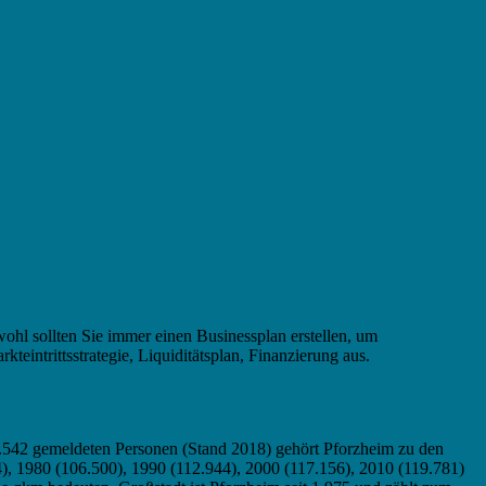
ohl sollten Sie immer einen Businessplan erstellen, um
intrittsstrategie, Liquiditätsplan, Finanzierung aus.
25.542 gemeldeten Personen (Stand 2018) gehört Pforzheim zu den
4), 1980 (106.500), 1990 (112.944), 2000 (117.156), 2010 (119.781)