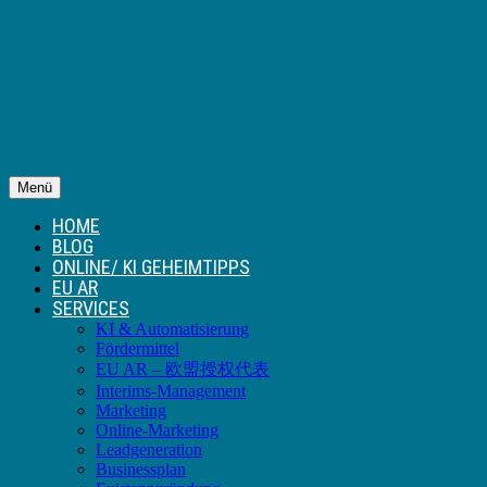
Menü
HOME
BLOG
ONLINE/ KI GEHEIMTIPPS
EU AR
SERVICES
KI & Automatisierung
Fördermittel
EU AR – 欧盟授权代表
Interims-Management
Marketing
Online-Marketing
Leadgeneration
Businessplan