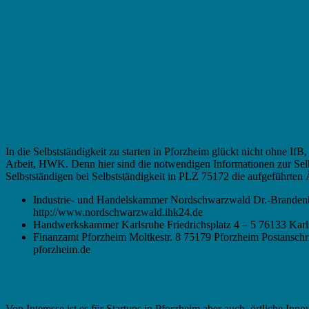
Existenzgründung in Pforzheim – Ämter, Be
In die Selbstständigkeit zu starten in Pforzheim glückt nicht ohne 
Arbeit, HWK. Denn hier sind die notwendigen Informationen zur Selb
Selbstständigen bei Selbstständigkeit in PLZ 75172 die aufgeführten
Industrie- und Handelskammer Nordschwarzwald Dr.-Brandenbu
http://www.nordschwarzwald.ihk24.de
Handwerkskammer Karlsruhe Friedrichsplatz 4 – 5 76133 Karl
Finanzamt Pforzheim Moltkestr. 8 75179 Pforzheim Postanschri
pforzheim.de
Existenzgründung in Pforzheim – Gründungs
Von Interesse ist es für Startups in Pforzheim aber auch, örtliche In