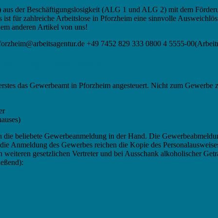
) aus der Beschäftigungslosigkeit (ALG 1 und ALG 2) mit dem Förder
st für zahlreiche Arbeitslose in Pforzheim eine sinnvolle Ausweichl
nem anderen Artikel von uns!
 Pforzheim@arbeitsagentur.de +49 7452 829 333 0800 4 5555-00(Arbei
nmeldung, Gewerbeamt
llererstes das Gewerbeamt in Pforzheim angesteuert. Nicht zum Gewerbe 
er
hauses)
 man die beliebete Gewerbeanmeldung in der Hand. Die Gewerbeabmeld
ür die Anmeldung des Gewerbes reichen die Kopie des Personalausweis
den weiteren gesetzlichen Vertreter und bei Ausschank alkoholischer Get
ießend):