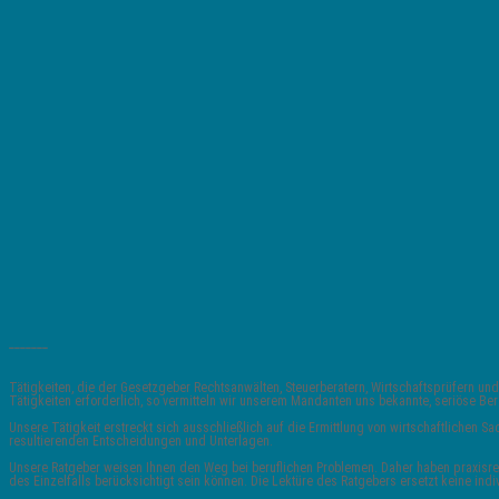
_______
Tätigkeiten, die der Gesetzgeber Rechtsanwälten, Steuerberatern, Wirtschaftsprüfern
Tätigkeiten erforderlich, so vermitteln wir unserem Mandanten uns bekannte, seriöse 
Unsere Tätigkeit erstreckt sich ausschließlich auf die Ermittlung von wirtschaftlichen
resultierenden Entscheidungen und Unterlagen.
Unsere Ratgeber weisen Ihnen den Weg bei beruflichen Problemen. Daher haben praxisrele
des Einzelfalls berücksichtigt sein können. Die Lektüre des Ratgebers ersetzt keine indi