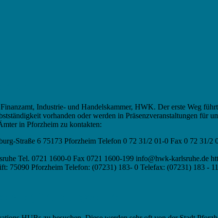
hörden
IfB, Finanzamt, Industrie- und Handelskammer, HWK. Der erste Weg füh
stständigkeit vorhanden oder werden in Präsenzveranstaltungen für um
 Ämter in Pforzheim zu kontakten:
rg-Straße 6 75173 Pforzheim Telefon 0 72 31/2 01-0 Fax 0 72 31/2 
sruhe Tel. 0721 1600-0 Fax 0721 1600-199 info@hwk-karlsruhe.de ht
ft: 75090 Pforzheim Telefon: (07231) 183- 0 Telefax: (07231) 183 - 1
berater, Gründungszentren
novations HUBs zu besuchen. Diese werden sehr oft von der Stadt Pforzhe