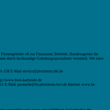
rt Firmengründer oft zur Finanzamt, Behörde, Bundesagentur für
me durch fachkundige Gründungsspezialisten vermittelt. Wir raten
01-158 E-Mail service@pforzheim.ihk.de
tp://www.hwk-karlsruhe.de
111 E-Mail: poststelle@fa-pforzheim.bwl.de Internet: www.fa-
im unterstützt und sorgen mit vielfältigen Anlaufstellen für