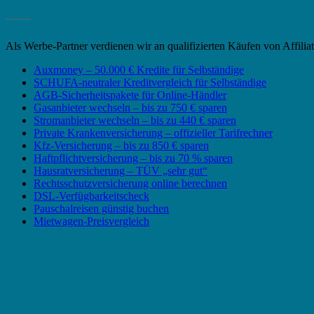
_______
Als Werbe-Partner verdienen wir an qualifizierten Käufen von Affili
Auxmoney – 50.000 € Kredite für Selbständige
SCHUFA-neutraler Kreditvergleich für Selbständige
AGB-Sicherheitspakete für Online-Händler
Gasanbieter wechseln – bis zu 750 € sparen
Stromanbieter wechseln – bis zu 440 € sparen
Private Krankenversicherung – offizieller Tarifrechner
Kfz-Versicherung – bis zu 850 € sparen
Haftpflichtversicherung – bis zu 70 % sparen
Hausratversicherung – TÜV „sehr gut“
Rechtsschutzversicherung online berechnen
DSL-Verfügbarkeitscheck
Pauschalreisen günstig buchen
Mietwagen-Preisvergleich