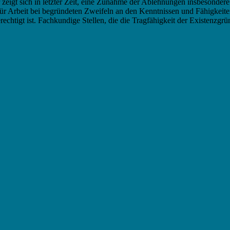
r zeigt sich in letzter Zeit, eine Zunahme der Ablehnungen insbesond
ür Arbeit bei begründeten Zweifeln an den Kenntnissen und Fähigkeit
chtigt ist. Fachkundige Stellen, die die Tragfähigkeit der Existenzgr