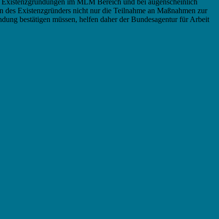
ere Existenzgründungen im MLM Bereich und bei augenscheinlich
en des Existenzgründers nicht nur die Teilnahme an Maßnahmen zur
ündung bestätigen müssen, helfen daher der Bundesagentur für Arbeit