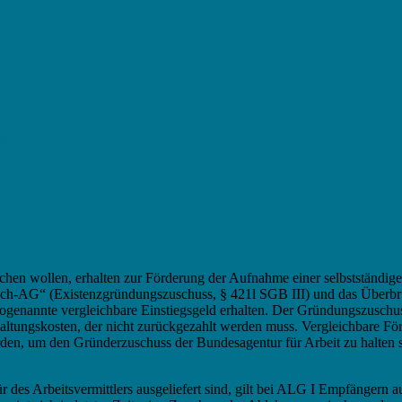
s
chen wollen, erhalten zur Förderung der Aufnahme einer selbstständi
g. „Ich-AG“ (Existenzgründungszuschuss, § 421l SGB III) und das Über
enannte vergleichbare Einstiegsgeld erhalten. Der Gründungszuschuss
shaltungskosten, der nicht zurückgezahlt werden muss. Vergleichbare
ürden, um den Gründerzuschuss der Bundesagentur für Arbeit zu halten s
es Arbeitsvermittlers ausgeliefert sind, gilt bei ALG I Empfängern 