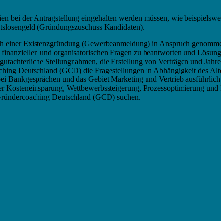
en bei der Antragstellung eingehalten werden müssen, wie beispielswe
tslosengeld (Gründungszuschuss Kandidaten).
ch einer Existenzgründung (Gewerbeanmeldung) in Anspruch genommen
e, finanziellen und organisatorischen Fragen zu beantworten und Lösun
gutachterliche Stellungnahmen, die Erstellung von Verträgen und Jah
ching Deutschland (GCD) die Fragestellungen in Abhängigkeit des Alt
ei Bankgesprächen und das Gebiet Marketing und Vertrieb ausführlich
er Kosteneinsparung, Wettbewerbssteigerung, Prozessoptimierung und P
 Gründercoaching Deutschland (GCD) suchen.