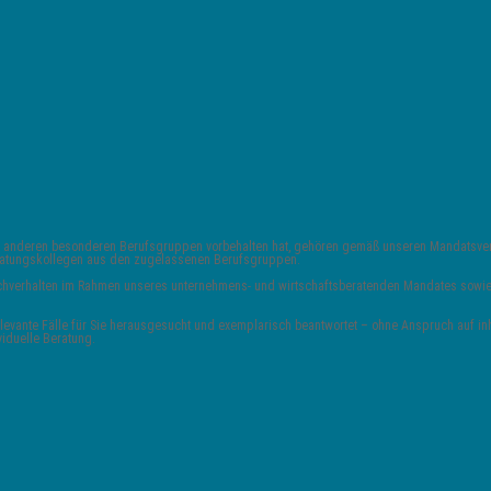
 und anderen besonderen Berufsgruppen vorbehalten hat, gehören gemäß unseren Mandats
Beratungskollegen aus den zugelassenen Berufsgruppen.
 Sachverhalten im Rahmen unseres unternehmens- und wirtschaftsberatenden Mandates sowie 
vante Fälle für Sie herausgesucht und exemplarisch beantwortet – ohne Anspruch auf inha
viduelle Beratung.