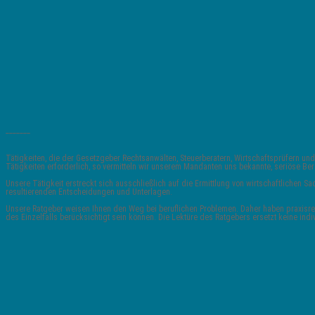
_______
Tätigkeiten, die der Gesetzgeber Rechtsanwälten, Steuerberatern, Wirtschaftsprüfern
Tätigkeiten erforderlich, so vermitteln wir unserem Mandanten uns bekannte, seriöse 
Unsere Tätigkeit erstreckt sich ausschließlich auf die Ermittlung von wirtschaftlichen
resultierenden Entscheidungen und Unterlagen.
Unsere Ratgeber weisen Ihnen den Weg bei beruflichen Problemen. Daher haben praxisrele
des Einzelfalls berücksichtigt sein können. Die Lektüre des Ratgebers ersetzt keine indi