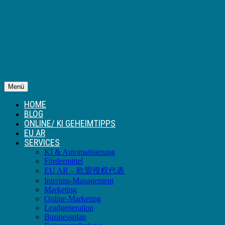
Menü
HOME
BLOG
ONLINE/ KI GEHEIMTIPPS
EU AR
SERVICES
KI & Automatisierung
Fördermittel
EU AR – 欧盟授权代表
Interims-Management
Marketing
Online-Marketing
Leadgeneration
Businessplan