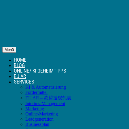
Menü
HOME
BLOG
ONLINE/ KI GEHEIMTIPPS
EU AR
SERVICES
KI & Automatisierung
Fördermittel
EU AR – 欧盟授权代表
Interims-Management
Marketing
Online-Marketing
Leadgeneration
Businessplan