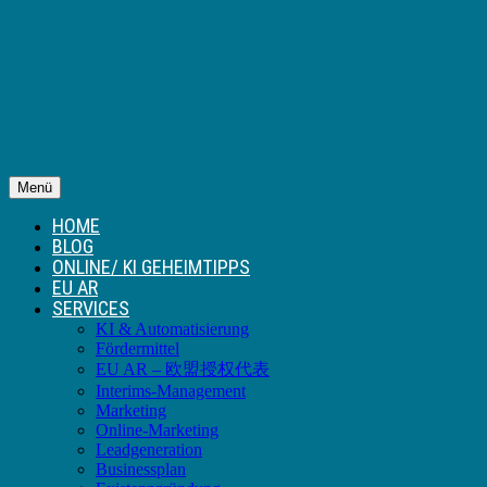
Menü
HOME
BLOG
ONLINE/ KI GEHEIMTIPPS
EU AR
SERVICES
KI & Automatisierung
Fördermittel
EU AR – 欧盟授权代表
Interims-Management
Marketing
Online-Marketing
Leadgeneration
Businessplan