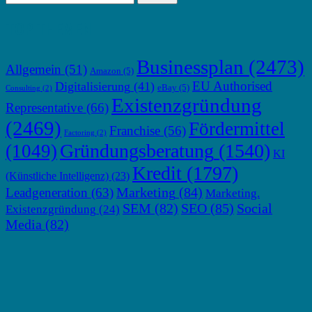
TOP THEMEN
Businessplan
(2473)
Allgemein
(51)
Amazon
(5)
EU Authorised
Digitalisierung
(41)
eBay
(5)
Consulting
(2)
Existenzgründung
Representative
(66)
(2469)
Fördermittel
Franchise
(56)
Factoring
(2)
Gründungsberatung
(1540)
(1049)
KI
Kredit
(1797)
(Künstliche Intelligenz)
(23)
Marketing
(84)
Leadgeneration
(63)
Marketing.
SEM
(82)
SEO
(85)
Social
Existenzgründung
(24)
Media
(82)