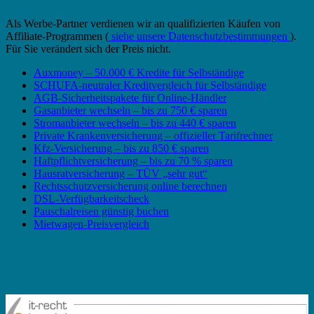
Als Werbe-Partner verdienen wir an qualifizierten Käufen von
Affiliate-Programmen (
siehe unsere Datenschutzbestimmungen
).
Für Sie verändert sich der Preis nicht.
Auxmoney – 50.000 € Kredite für Selbständige
SCHUFA-neutraler Kreditvergleich für Selbständige
AGB-Sicherheitspakete für Online-Händler
Gasanbieter wechseln – bis zu 750 € sparen
Stromanbieter wechseln – bis zu 440 € sparen
Private Krankenversicherung – offizieller Tarifrechner
Kfz-Versicherung – bis zu 850 € sparen
Haftpflichtversicherung – bis zu 70 % sparen
Hausratversicherung – TÜV „sehr gut“
Rechtsschutzversicherung online berechnen
DSL-Verfügbarkeitscheck
Pauschalreisen günstig buchen
Mietwagen-Preisvergleich