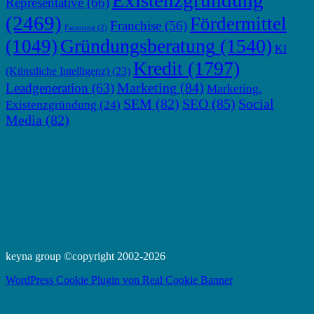
Representative
(66)
(2469)
Fördermittel
Franchise
(56)
Factoring
(2)
Gründungsberatung
(1540)
(1049)
KI
Kredit
(1797)
(Künstliche Intelligenz)
(23)
Marketing
(84)
Leadgeneration
(63)
Marketing.
SEM
(82)
SEO
(85)
Social
Existenzgründung
(24)
Media
(82)
keyna group ©copyright 2002-2026
WordPress Cookie Plugin von Real Cookie Banner