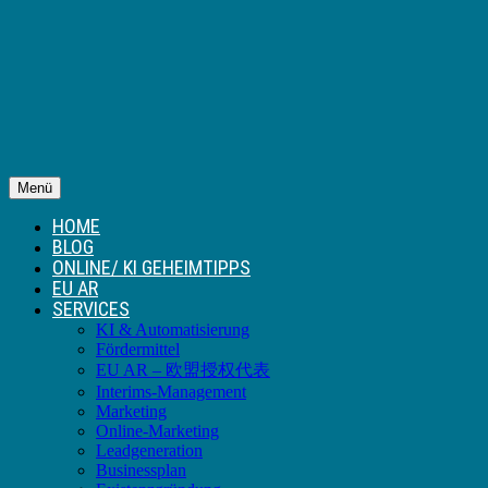
Menü
HOME
BLOG
ONLINE/ KI GEHEIMTIPPS
EU AR
SERVICES
KI & Automatisierung
Fördermittel
EU AR – 欧盟授权代表
Interims-Management
Marketing
Online-Marketing
Leadgeneration
Businessplan