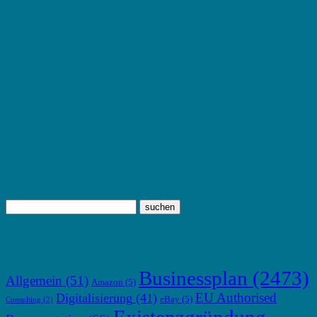
TOP THEMEN
Businessplan
(2473)
Allgemein
(51)
Amazon
(5)
EU Authorised
Digitalisierung
(41)
eBay
(5)
Consulting
(2)
Existenzgründung