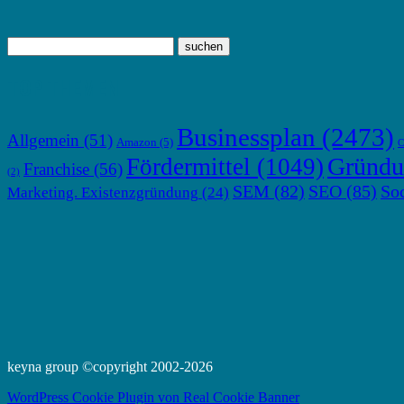
TOP THEMEN
Businessplan
(2473)
Allgemein
(51)
Amazon
(5)
C
Gründu
Fördermittel
(1049)
Franchise
(56)
(2)
SEM
(82)
SEO
(85)
So
Marketing. Existenzgründung
(24)
keyna group ©copyright 2002-2026
WordPress Cookie Plugin von Real Cookie Banner