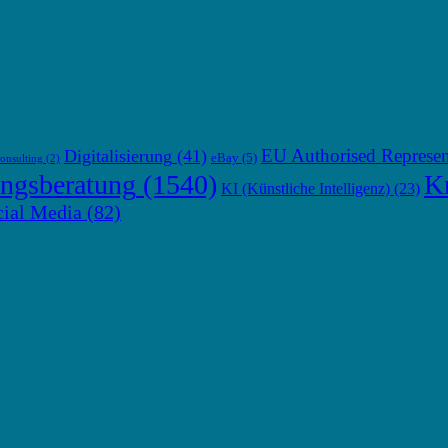
EU Authorised Represen
Digitalisierung
(41)
eBay
(5)
onsulting
(2)
ngsberatung
(1540)
Kr
KI (Künstliche Intelligenz)
(23)
cial Media
(82)