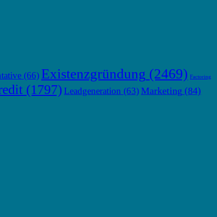
Existenzgründung
(2469)
tative
(66)
Factoring
edit
(1797)
Marketing
(84)
Leadgeneration
(63)