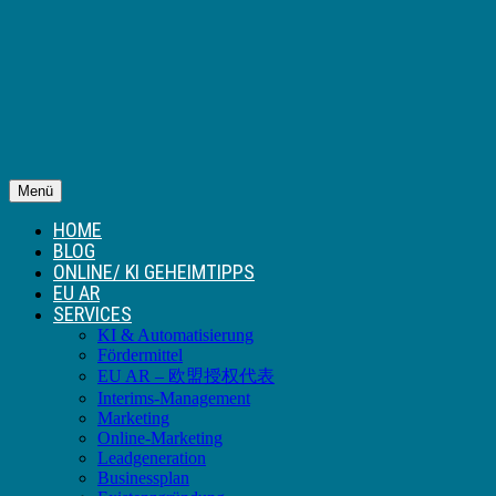
Menü
HOME
BLOG
ONLINE/ KI GEHEIMTIPPS
EU AR
SERVICES
KI & Automatisierung
Fördermittel
EU AR – 欧盟授权代表
Interims-Management
Marketing
Online-Marketing
Leadgeneration
Businessplan