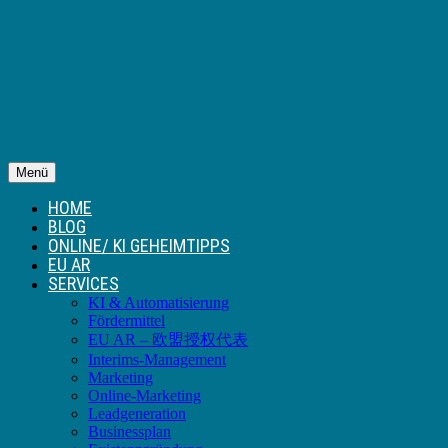
Menü
HOME
BLOG
ONLINE/ KI GEHEIMTIPPS
EU AR
SERVICES
KI & Automatisierung
Fördermittel
EU AR – 欧盟授权代表
Interims-Management
Marketing
Online-Marketing
Leadgeneration
Businessplan