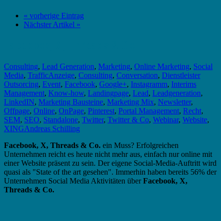
« vorherige Eintrag
Nächster Artikel »
Facebook, X, Threads & Co.
Consulting
,
Lead Generation
,
Marketing
,
Online Marketing
,
Social
Media
,
Traffic
Anzeige
,
Consulting
,
Conversation
,
Dienstleister
Outsorcing
,
Event
,
Facebook
,
Google+
,
Instagramm
,
Interims
Management
,
Know-how
,
Landingpage
,
Lead
,
Leadgeneration
,
LinkedIN
,
Marketing Bausteine
,
Marketing Mix
,
Newsletter
,
Offpage
,
Online
,
OnPage
,
Pinterest
,
Portal Management
,
Recht
,
SEM
,
SEO
,
Standalone
,
Twitter
,
Twitter & Co
,
Webinar
,
Website
,
XING
Andreas Schilling
Facebook, X, Threads & Co.
ein Muss? Erfolgreichen
Unternehmen reicht es heute nicht mehr aus, einfach nur online mit
einer Website präsent zu sein. Der eigene Social-Media-Auftritt wird
quasi als "State of the art gesehen". Immerhin haben bereits 56% der
Unternehmen Social Media Aktivitäten über
Facebook, X,
Threads & Co.