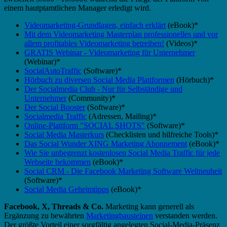
einem hautptamtlichen Manager erledigt wird.
Videomarketing-Grundlagen, einfach erklärt
(eBook)*
Mit dem Videomarketing Masterplan professionelles und vor
allem profitables Videomarketing betreiben!
(Videos)*
GRATIS Webinar - Videomarketing für Unternehmer
(Webinar)*
SocialAutoTraffic
(Software)*
Hörbuch zu diversen Social Media Plattformen
(Hörbuch)*
Der Socialmedia Club - Nur für Selbständige und
Unternehmer
(Community)*
Der Social Booster
(Software)*
Socialmedia Traffic
(Adressen, Mailing)*
Online-Plattform "SOCIAL SHOTS"
(Software)*
Social Media Masterkurs
(Checklisten und hilfreiche Tools)*
Das Social Wunder XING Marketing Abonnement
(eBook)*
Wie Sie unbegrenzt kostenlosen Social Media Traffic für jede
Webseite bekommen
(eBook)*
Social CRM - Die Facebook Marketing Software Weltneuheit
(Software)*
Social Media Geheimtipps
(eBook)*
Facebook, X, Threads & Co.
Marketing kann generell als
Ergänzung zu bewährten
Marketingbausteinen
verstanden werden.
Der größte Vorteil einer sorgfältig angelegten Social-Media-Präsenz