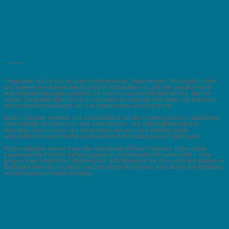
_______
Tätigkeiten, die der Gesetzgeber Rechtsanwälten, Steuerberatern, Wirtschaftsprüfern
und anderen besonderen Berufsgruppen vorbehalten hat, gehören gemäß unseren
Mandatsvereinbarungen ausdrücklich nicht zu unserem Mandatsumfang. Werden
solche Tätigkeiten erforderlich, so vermitteln wir unserem Mandanten uns bekannte,
seriöse Beratungskollegen aus den zugelassenen Berufsgruppen.
Unsere Tätigkeit erstreckt sich ausschließlich auf die Ermittlung von wirtschaftlichen
Sachverhalten im Rahmen unseres unternehmens- und wirtschaftsberatenden
Mandates sowie die Vor- und Aufbereitung der aus der Ermittlung dieser
wirtschaftlichen Sachverhalte resultierenden Entscheidungen und Unterlagen.
Unsere Ratgeber weisen Ihnen den Weg bei beruflichen Problemen. Daher haben
praxisrelevante Fälle für Sie herausgesucht und exemplarisch beantwortet – ohne
Anspruch auf inhaltliche Vollständigkeit. Bitte bedenken Sie, dass nicht alle denkbaren
Besonderheiten des Einzelfalls berücksichtigt sein können. Die Lektüre des Ratgebers
ersetzt keine individuelle Beratung.