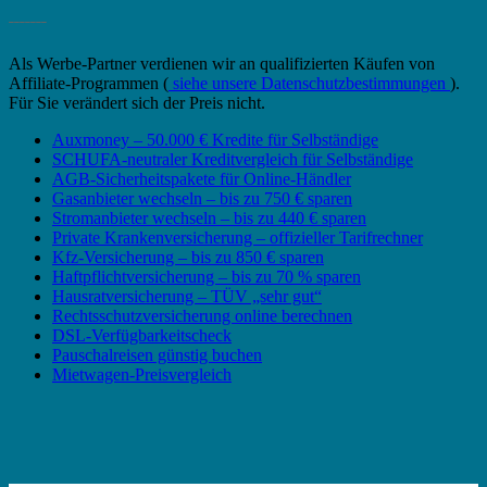
_______
Als Werbe-Partner verdienen wir an qualifizierten Käufen von
Affiliate-Programmen (
siehe unsere Datenschutzbestimmungen
).
Für Sie verändert sich der Preis nicht.
Auxmoney – 50.000 € Kredite für Selbständige
SCHUFA-neutraler Kreditvergleich für Selbständige
AGB-Sicherheitspakete für Online-Händler
Gasanbieter wechseln – bis zu 750 € sparen
Stromanbieter wechseln – bis zu 440 € sparen
Private Krankenversicherung – offizieller Tarifrechner
Kfz-Versicherung – bis zu 850 € sparen
Haftpflichtversicherung – bis zu 70 % sparen
Hausratversicherung – TÜV „sehr gut“
Rechtsschutzversicherung online berechnen
DSL-Verfügbarkeitscheck
Pauschalreisen günstig buchen
Mietwagen-Preisvergleich