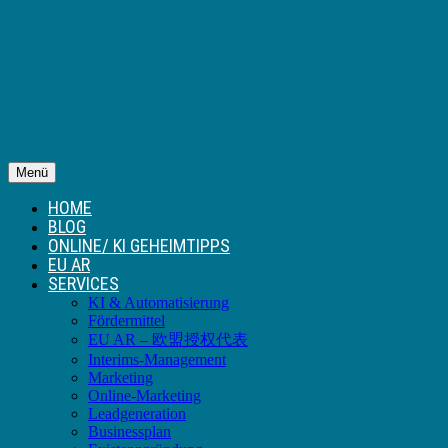
Menü
HOME
BLOG
ONLINE/ KI GEHEIMTIPPS
EU AR
SERVICES
KI & Automatisierung
Fördermittel
EU AR – 欧盟授权代表
Interims-Management
Marketing
Online-Marketing
Leadgeneration
Businessplan