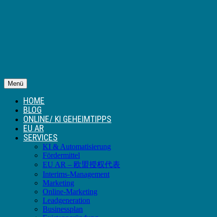
Menü
HOME
BLOG
ONLINE/ KI GEHEIMTIPPS
EU AR
SERVICES
KI & Automatisierung
Fördermittel
EU AR – 欧盟授权代表
Interims-Management
Marketing
Online-Marketing
Leadgeneration
Businessplan