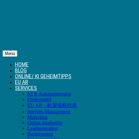
Menü
HOME
BLOG
ONLINE/ KI GEHEIMTIPPS
EU AR
SERVICES
KI & Automatisierung
Fördermittel
EU AR – 欧盟授权代表
Interims-Management
Marketing
Online-Marketing
Leadgeneration
Businessplan