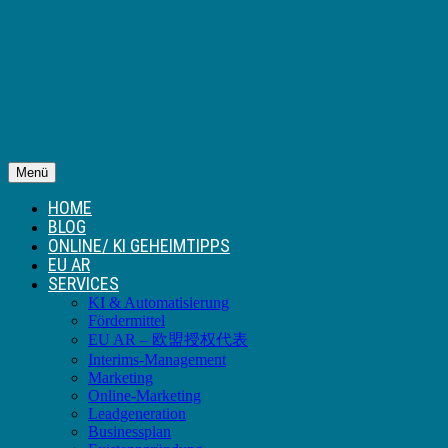
Menü
HOME
BLOG
ONLINE/ KI GEHEIMTIPPS
EU AR
SERVICES
KI & Automatisierung
Fördermittel
EU AR – 欧盟授权代表
Interims-Management
Marketing
Online-Marketing
Leadgeneration
Businessplan