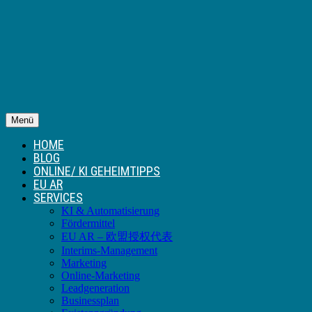
Menü
HOME
BLOG
ONLINE/ KI GEHEIMTIPPS
EU AR
SERVICES
KI & Automatisierung
Fördermittel
EU AR – 欧盟授权代表
Interims-Management
Marketing
Online-Marketing
Leadgeneration
Businessplan