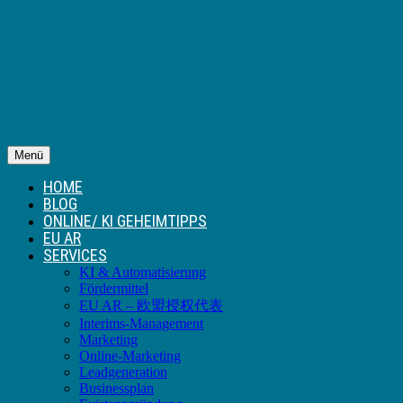
Menü
HOME
BLOG
ONLINE/ KI GEHEIMTIPPS
EU AR
SERVICES
KI & Automatisierung
Fördermittel
EU AR – 欧盟授权代表
Interims-Management
Marketing
Online-Marketing
Leadgeneration
Businessplan