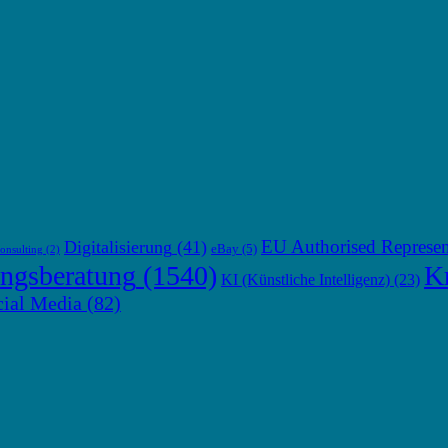
EU Authorised Represen
Digitalisierung
(41)
eBay
(5)
onsulting
(2)
ngsberatung
(1540)
Kr
KI (Künstliche Intelligenz)
(23)
cial Media
(82)