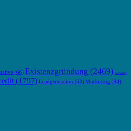
Existenzgründung
(2469)
tative
(66)
Factoring
edit
(1797)
Marketing
(84)
Leadgeneration
(63)