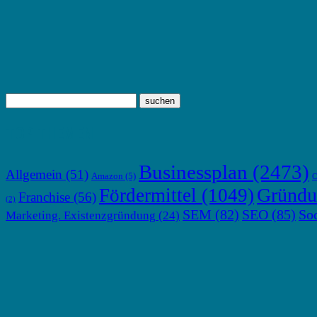
TOP THEMEN
Businessplan
(2473)
Allgemein
(51)
Amazon
(5)
C
Gründu
Fördermittel
(1049)
Franchise
(56)
(2)
SEM
(82)
SEO
(85)
So
Marketing. Existenzgründung
(24)