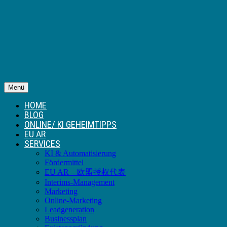
Menü
HOME
BLOG
ONLINE/ KI GEHEIMTIPPS
EU AR
SERVICES
KI & Automatisierung
Fördermittel
EU AR – 欧盟授权代表
Interims-Management
Marketing
Online-Marketing
Leadgeneration
Businessplan