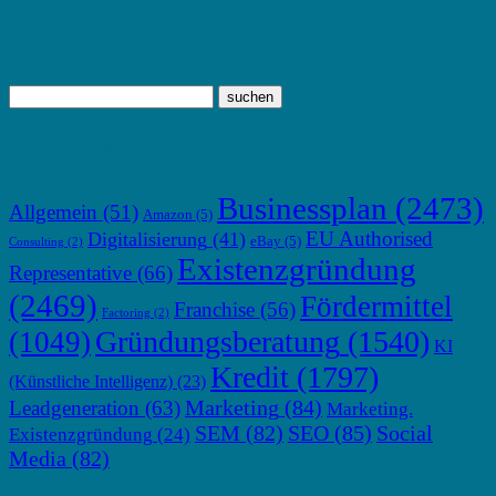
TOP THEMEN
Businessplan
(2473)
Allgemein
(51)
Amazon
(5)
EU Authorised
Digitalisierung
(41)
eBay
(5)
Consulting
(2)
Existenzgründung
Representative
(66)
(2469)
Fördermittel
Franchise
(56)
Factoring
(2)
Gründungsberatung
(1540)
(1049)
KI
Kredit
(1797)
(Künstliche Intelligenz)
(23)
Marketing
(84)
Leadgeneration
(63)
Marketing.
SEM
(82)
SEO
(85)
Social
Existenzgründung
(24)
Media
(82)