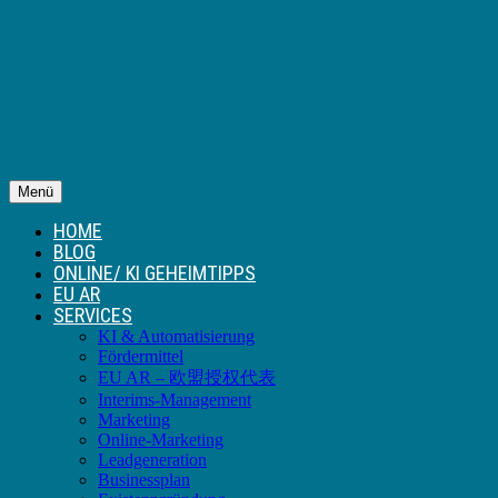
Menü
HOME
BLOG
ONLINE/ KI GEHEIMTIPPS
EU AR
SERVICES
KI & Automatisierung
Fördermittel
EU AR – 欧盟授权代表
Interims-Management
Marketing
Online-Marketing
Leadgeneration
Businessplan