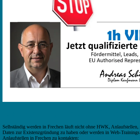
Existenzgründung in Frechen – Ämter, Behö
Selbständig werden in Frechen läuft nicht ohne HWK, Anlaufstellen, Ä
Daten zur Existenzgründung zu haben oder werden in Web-Trainings 
Anlaufstellen in Frechen zu kontakten: