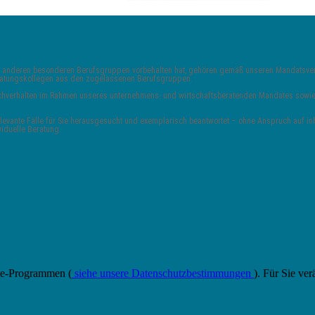
 und anderen besonderen Berufsgruppen vorbehalten hat, gehören gemäß unseren Mandats
Beratungskollegen aus den zugelassenen Berufsgruppen.
 Sachverhalten im Rahmen unseres unternehmens- und wirtschaftsberatenden Mandates sowie 
vante Fälle für Sie herausgesucht und exemplarisch beantwortet – ohne Anspruch auf inha
viduelle Beratung.
ate-Programmen (
siehe unsere Datenschutzbestimmungen
). Für Sie ver