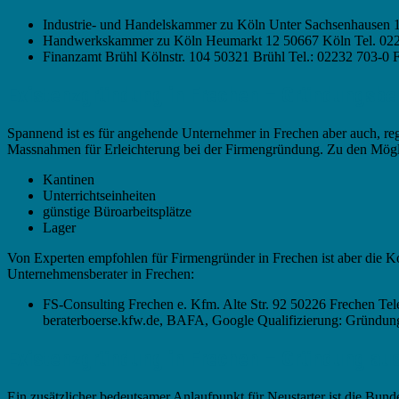
Industrie- und Handelskammer zu Köln Unter Sachsenhausen 1
Handwerkskammer zu Köln Heumarkt 12 50667 Köln Tel. 022
Finanzamt Brühl Kölnstr. 104 50321 Brühl Tel.: 02232 703-
Existenzgründung in Frechen – Gründungsbe
Spannend ist es für angehende Unternehmer in Frechen aber auch, re
Massnahmen für Erleichterung bei der Firmengründung. Zu den Mögl
Kantinen
Unterrichtseinheiten
günstige Büroarbeitsplätze
Lager
Von Experten empfohlen für Firmengründer in Frechen ist aber die Ko
Unternehmensberater in Frechen:
FS-Consulting Frechen e. Kfm. Alte Str. 92 50226 Frechen Tel
beraterboerse.kfw.de, BAFA, Google Qualifizierung: Gründun
Existenzgründung in Frechen – Gründung aus 
Ein zusätzlicher bedeutsamer Anlaufpunkt für Neustarter ist die Bund