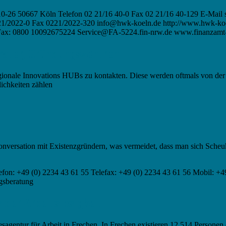
0-26 50667 Köln Telefon 02 21/16 40-0 Fax 02 21/16 40-129 E-Mail s
1/2022-0 Fax 0221/2022-320 info@hwk-koeln.de http://www.hwk-ko
0 Fax: 0800 10092675224 Service@FA-5224.fin-nrw.de www.finanzamt
rater, Gründungszentren
gionale Innovations HUBs zu kontakten. Diese werden oftmals von der 
ichkeiten zählen
nversation mit Existenzgründern, was vermeidet, dass man sich Scheukl
efon: +49 (0) 2234 43 61 55 Telefax: +49 (0) 2234 43 61 56 Mobil: +4
gsberatung
der Arbeitslosigkeit
esagentur für Arbeit in Frechen. In Frechen existieren 12.514 Personen