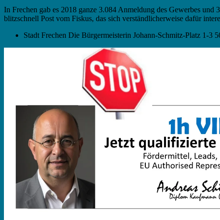
In Frechen gab es 2018 ganze 3.084 Anmeldung des Gewerbes und 
blitzschnell Post vom Fiskus, das sich verständlicherweise dafür in
Stadt Frechen Die Bürgermeisterin Johann-Schmitz-Platz 1-3 