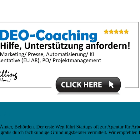
rden
mter, Behörden. Der erste Weg führt Startups oft zur Agentur für Arbe
gratis durch fachkundige Gründungsberater vermittelt. Wir empfehlen