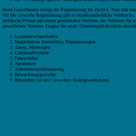
Beim Gewerbeamt erfolgt die Registrierung für 26,00 €. Nun hält m
Für die Gewerbe Registrierung gibt es bundeseinheitliche Vordruck
juristische Person mit einem gesetzlichen Vertreter, des Weiteren für
gesetzlichen Vertreter. Fragen Sie nach! Erlaubnispflicht (nicht abschl
Gaststätten/Spielhallen
Maklerbüros/ Immobilien, Finanzierungen
Taxen, Mietwagen
Güterkraftverkehr
Fahrschulen
Apotheken
Arbeitnehmerüberlassung
Bewachungsgewerbe
Besondere Art des Gewerbes: Reisegewerbekarte