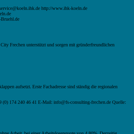
ervice@koeln.ihk.de http://www.ihk-koeln.de
eln.de
-Bruehl.de
City Frechen unterstützt und sorgen mit gründerfreundlichen
appen aufsetzt. Erste Fachadresse sind ständig die regionalen
9 (0) 174 240 46 41 E-Mail: info@fs-consulting-frechen.de Quelle:
 ohne Arbeit, bei einer Arbeitslosenquote von 4,80%. Derzeitig