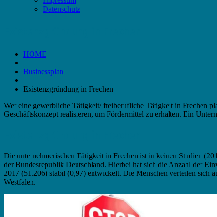
Impressum
Datenschutz
Existenzgründung in Frechen
HOME
Businessplan
Existenzgründung in Frechen
Wer eine gewerbliche Tätigkeit/ freiberufliche Tätigkeit in Frechen p
Geschäftskonzept realisieren, um Fördermittel zu erhalten. Ein Unter
Existenzgründung in Frechen
Die unternehmerischen Tätigkeit in Frechen ist in keinen Studien (20
der Bundesrepublik Deutschland. Hierbei hat sich die Anzahl der Ei
2017 (51.206) stabil (0,97) entwickelt. Die Menschen verteilen sich
Westfalen.