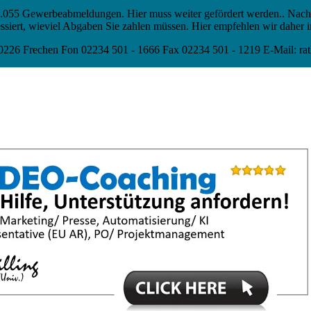
3.055 Gewerbeabmeldungen. Hier muss weiter gefördert werden.. Na
teressiert, wieviel Abgaben Sie zahlen müssen. Hier empfehlen wir dahe
50226 Frechen Fon 02234 501 - 1666 Fax 02234 501 - 1219 E-Mail: rat