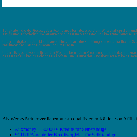
_______
Tätigkeiten, die der Gesetzgeber Rechtsanwälten, Steuerberatern, Wirtschaftsprüfern
Tätigkeiten erforderlich, so vermitteln wir unserem Mandanten uns bekannte, seriöse 
Unsere Tätigkeit erstreckt sich ausschließlich auf die Ermittlung von wirtschaftlichen
resultierenden Entscheidungen und Unterlagen.
Unsere Ratgeber weisen Ihnen den Weg bei beruflichen Problemen. Daher haben praxisrele
des Einzelfalls berücksichtigt sein können. Die Lektüre des Ratgebers ersetzt keine indi
_______
Als Werbe-Partner verdienen wir an qualifizierten Käufen von Affili
Auxmoney – 50.000 € Kredite für Selbständige
SCHUFA-neutraler Kreditvergleich für Selbständige