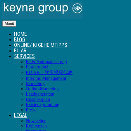
Menü
HOME
BLOG
ONLINE/ KI GEHEIMTIPPS
EU AR
SERVICES
KI & Automatisierung
Fördermittel
EU AR – 欧盟授权代表
Interims-Management
Marketing
Online-Marketing
Leadgeneration
Businessplan
Existenzgründung
Presse
LEGAL
Newsletter
Referenzen