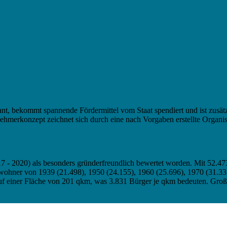
lant, bekommt spannende Fördermittel vom Staat spendiert und ist zusät
nehmerkonzept zeichnet sich durch eine nach Vorgaben erstellte Organis
17 - 2020) als besonders gründerfreundlich bewertet worden. Mit 52.47
nwohner von 1939 (21.498), 1950 (24.155), 1960 (25.696), 1970 (31.33
 auf einer Fläche von 201 qkm, was 3.831 Bürger je qkm bedeuten. Groß