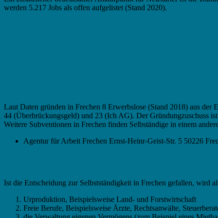
werden 5.217 Jobs als offen aufgelistet (Stand 2020).
Laut Daten gründen in Frechen 8 Erwerbslose (Stand 2018) aus der 
44 (Überbrückungsgeld) und 23 (Ich AG). Der Gründungzuschuss ist f
Weitere Subventionen in Frechen finden Selbständige in einem andere
Agentur für Arbeit Frechen Ernst-Heinr-Geist-Str. 5 50226 
Existenzgründung in Frechen – Gewerbeanm
Ist die Entscheidung zur Selbstständigkeit in Frechen gefallen, wird
Urproduktion, Beispielsweise Land- und Forstwirtschaft
Freie Berufe, Beispielsweise Ärzte, Rechtsanwälte, Steuerberat
die Verwaltung eigenen Vermögens (zum Beispiel eines Mietha