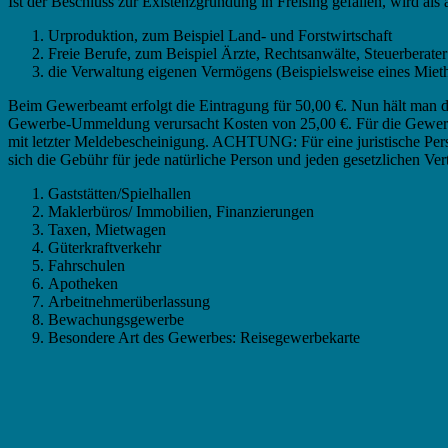
Ist der Beschluss zur Existenzgründung in Freising gefallen, wird al
Urproduktion, zum Beispiel Land- und Forstwirtschaft
Freie Berufe, zum Beispiel Ärzte, Rechtsanwälte, Steuerberater
die Verwaltung eigenen Vermögens (Beispielsweise eines Miet
Beim Gewerbeamt erfolgt die Eintragung für 50,00 €. Nun hält man 
Gewerbe-Ummeldung verursacht Kosten von 25,00 €. Für die Gewerbe 
mit letzter Meldebescheinigung. ACHTUNG: Für eine juristische Person
sich die Gebühr für jede natürliche Person und jeden gesetzlichen Vert
Gaststätten/Spielhallen
Maklerbüros/ Immobilien, Finanzierungen
Taxen, Mietwagen
Güterkraftverkehr
Fahrschulen
Apotheken
Arbeitnehmerüberlassung
Bewachungsgewerbe
Besondere Art des Gewerbes: Reisegewerbekarte