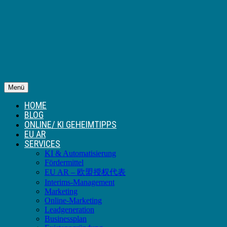
Menü
HOME
BLOG
ONLINE/ KI GEHEIMTIPPS
EU AR
SERVICES
KI & Automatisierung
Fördermittel
EU AR – 欧盟授权代表
Interims-Management
Marketing
Online-Marketing
Leadgeneration
Businessplan