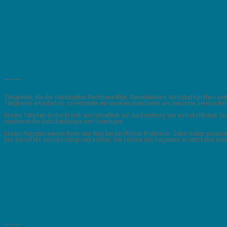
_______
Tätigkeiten, die der Gesetzgeber Rechtsanwälten, Steuerberatern, Wirtschaftsprüfern
Tätigkeiten erforderlich, so vermitteln wir unserem Mandanten uns bekannte, seriöse 
Unsere Tätigkeit erstreckt sich ausschließlich auf die Ermittlung von wirtschaftlichen
resultierenden Entscheidungen und Unterlagen.
Unsere Ratgeber weisen Ihnen den Weg bei beruflichen Problemen. Daher haben praxisrele
des Einzelfalls berücksichtigt sein können. Die Lektüre des Ratgebers ersetzt keine indi
_______