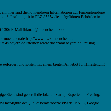
. Denn hier sind die notwendigen Informationen zur Firmengründung
 bei Selbständigkeit in PLZ 85354 die aufgeführten Behörden in
16-1306 E-Mail ihkmail@muenchen.ihk.de
wk-muenchen.de http://www.hwk-muenchen.de
fa-fs.bayern.de Internet: www.finanzamt.bayern.de/Freising
ng gefördert und sorgen mit einem breiten Angebot für Hilfestellung
ige Stelle sind generell die lokalen Startup Experten in Freising:
www.fact-figure.de/ Quelle: beraterboerse.kfw.de, BAFA, Google