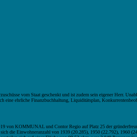
uschüsse vom Staat geschenkt und ist zudem sein eigener Herr. Unabhä
rch eine ehrliche Finanzbuchhaltung, Liquiditätsplan, Konkurrentenb
 2019 von KOMMUNAL und Contor Regio auf Platz 25 der gründerfreundl
t sich die Einwohneranzahl von 1939 (20.285), 1950 (22.792), 1960 (2