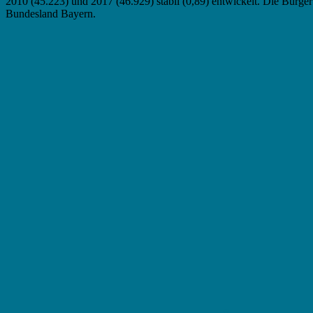
2010 (45.223) und 2017 (46.929) stabil (0,89) entwickelt. Die Bürger
Bundesland Bayern.