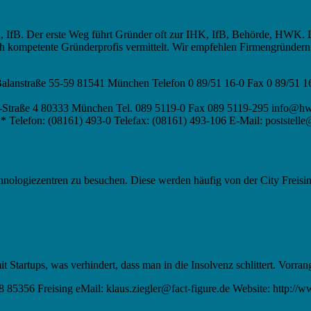
rden
IHK, IfB. Der erste Weg führt Gründer oft zur IHK, IfB, Behörde, HWK
ch kompetente Gründerprofis vermittelt. Wir empfehlen Firmengründern
alanstraße 55-59 81541 München Telefon 0 89/51 16-0 Fax 0 89/51 
Straße 4 80333 München Tel. 089 5119-0 Fax 089 5119-295 info@h
 Telefon: (08161) 493-0 Telefax: (08161) 493-106 E-Mail: poststelle@
rater, Gründungszentren
Technologiezentren zu besuchen. Diese werden häufig von der City Freisi
it Startups, was verhindert, dass man in die Insolvenz schlittert. Vorrang
 85356 Freising eMail: klaus.ziegler@fact-figure.de Website: http://