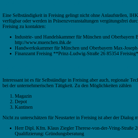
Existenzgründung in Freising – Ämter, Behö
Eine Selbständigkeit in Freising gelingt nicht ohne Anlaufstellen, 
verfügbar oder werden in Präsenzveranstaltungen vergütungsfrei dur
Freising zu kontakten:
Industrie- und Handelskammer für München und Oberbayern B
http://www.muenchen.ihk.de
Handwerkskammer für München und Oberbayern Max-Joseph-
Finanzamt Freising **Prinz-Ludwig-Straße 26 85354 Freising**
Existenzgründung in Freising – Gründungsbe
Interessant ist es für Selbständige in Freising aber auch, regionale 
bei der unternehmerischen Tätigkeit. Zu den Möglichkeiten zählen
Magazin
Depot
Kantinen
Nicht zu unterschätzen für Neustarter in Freising ist aber der Dialog m
Herr Dipl. Kfm. Klaus Ziegler Therese-von-der-Vring-Straße 28
Qualifizierung: Gründungsberatung