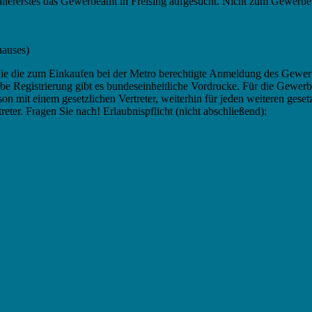
s allererstes das Gewerbeamt in Freising aufgesucht. Nicht zum Gewerbe
hauses)
die die zum Einkaufen bei der Metro berechtigte Anmeldung des Gewer
Registrierung gibt es bundeseinheitliche Vordrucke. Für die Gewerbe
 mit einem gesetzlichen Vertreter, weiterhin für jeden weiteren geset
reter. Fragen Sie nach! Erlaubnispflicht (nicht abschließend):