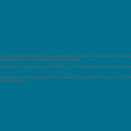
 und anderen besonderen Berufsgruppen vorbehalten hat, gehören gemäß unseren Mandats
Beratungskollegen aus den zugelassenen Berufsgruppen.
 Sachverhalten im Rahmen unseres unternehmens- und wirtschaftsberatenden Mandates sowie 
vante Fälle für Sie herausgesucht und exemplarisch beantwortet – ohne Anspruch auf inha
viduelle Beratung.