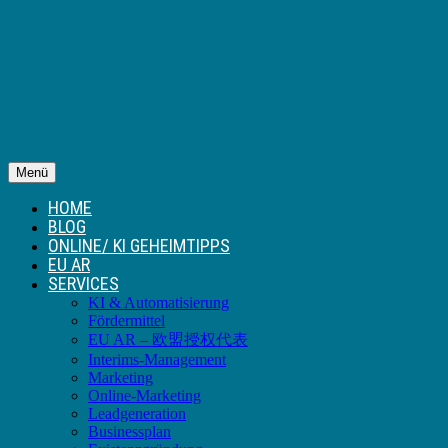
Menü
HOME
BLOG
ONLINE/ KI GEHEIMTIPPS
EU AR
SERVICES
KI & Automatisierung
Fördermittel
EU AR – 欧盟授权代表
Interims-Management
Marketing
Online-Marketing
Leadgeneration
Businessplan