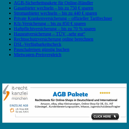
AGB-Sicherheitspakete für Online-Händler
Gasanbieter wechseln – bis zu 750 € sparen
Stromanbieter wechseln – bis zu 440 € sparen
Private Krankenversicherung – offizieller Tarifrechner
Kfz-Versicherung – bis zu 850 € sparen
Haftpflichtversicherung – bis zu 70 % sparen
Hausratversicherung – TÜV „sehr gut“
Rechtsschutzversicherung online berechnen
DSL-Verfügbarkeitscheck
Pauschalreisen günstig buchen
Mietwagen-Preisvergleich