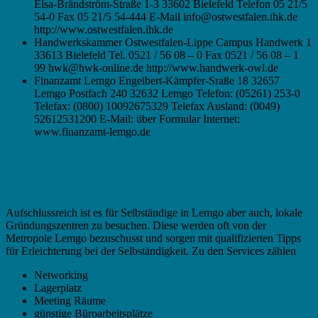
Elsa-Brändström-Straße 1-3 33602 Bielefeld Telefon 05 21/5
54-0 Fax 05 21/5 54-444 E-Mail info@ostwestfalen.ihk.de
http://www.ostwestfalen.ihk.de
Handwerkskammer Ostwestfalen-Lippe Campus Handwerk 1
33613 Bielefeld Tel. 0521 / 56 08 – 0 Fax 0521 / 56 08 – 1
99 hwk@hwk-online.de http://www.handwerk-owl.de
Finanzamt Lemgo Engelbert-Kämpfer-Sraße 18 32657
Lemgo Postfach 240 32632 Lemgo Telefon: (05261) 253-0
Telefax: (0800) 10092675329 Telefax Ausland: (0049)
52612531200 E-Mail: über Formular Internet:
www.finanzamt-lemgo.de
Existenzgründung in Lemgo –
Gründungsberater, Gründungszentren
Aufschlussreich ist es für Selbständige in Lemgo aber auch, lokale
Gründungszentren zu besuchen. Diese werden oft von der
Metropole Lemgo bezuschusst und sorgen mit qualifizierten Tipps
für Erleichterung bei der Selbständigkeit. Zu den Services zählen
Networking
Lagerplatz
Meeting Räume
günstige Büroarbeitsplätze