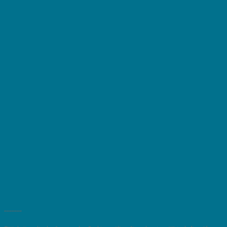
_______