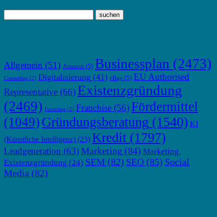
TOP THEMEN
Businessplan
(2473)
Allgemein
(51)
Amazon
(5)
EU Authorised
Digitalisierung
(41)
eBay
(5)
Consulting
(2)
Existenzgründung
Representative
(66)
(2469)
Fördermittel
Franchise
(56)
Factoring
(2)
Gründungsberatung
(1540)
(1049)
KI
Kredit
(1797)
(Künstliche Intelligenz)
(23)
Marketing
(84)
Leadgeneration
(63)
Marketing.
SEM
(82)
SEO
(85)
Social
Existenzgründung
(24)
Media
(82)