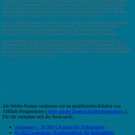
Tätigkeiten, die der Gesetzgeber Rechtsanwälten, Steuerberatern, Wirtschaftsprüfern
und anderen besonderen Berufsgruppen vorbehalten hat, gehören gemäß unseren
Mandatsvereinbarungen ausdrücklich nicht zu unserem Mandatsumfang. Werden
solche Tätigkeiten erforderlich, so vermitteln wir unserem Mandanten uns bekannte,
seriöse Beratungskollegen aus den zugelassenen Berufsgruppen.
Unsere Tätigkeit erstreckt sich ausschließlich auf die Ermittlung von wirtschaftlichen
Sachverhalten im Rahmen unseres unternehmens- und wirtschaftsberatenden
Mandates sowie die Vor- und Aufbereitung der aus der Ermittlung dieser
wirtschaftlichen Sachverhalte resultierenden Entscheidungen und Unterlagen.
Unsere Ratgeber weisen Ihnen den Weg bei beruflichen Problemen. Daher haben
praxisrelevante Fälle für Sie herausgesucht und exemplarisch beantwortet – ohne
Anspruch auf inhaltliche Vollständigkeit. Bitte bedenken Sie, dass nicht alle denkbaren
Besonderheiten des Einzelfalls berücksichtigt sein können. Die Lektüre des Ratgebers
ersetzt keine individuelle Beratung.
_______
Als Werbe-Partner verdienen wir an qualifizierten Käufen von
Affiliate-Programmen (
siehe unsere Datenschutzbestimmungen
).
Für Sie verändert sich der Preis nicht.
Auxmoney – 50.000 € Kredite für Selbständige
SCHUFA-neutraler Kreditvergleich für Selbständige