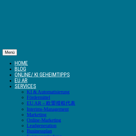
Menü
HOME
BLOG
ONLINE/ KI GEHEIMTIPPS
EU AR
SERVICES
KI & Automatisierung
Fördermittel
EU AR – 欧盟授权代表
Interims-Management
Marketing
Online-Marketing
Leadgeneration
Businessplan