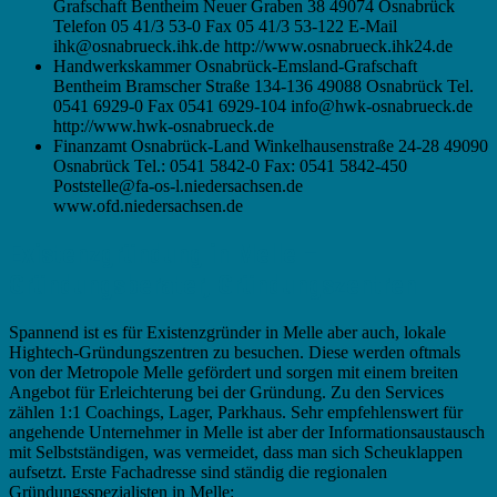
Grafschaft Bentheim Neuer Graben 38 49074 Osnabrück
Telefon 05 41/3 53-0 Fax 05 41/3 53-122 E-Mail
ihk@osnabrueck.ihk.de http://www.osnabrueck.ihk24.de
Handwerkskammer Osnabrück-Emsland-Grafschaft
Bentheim Bramscher Straße 134-136 49088 Osnabrück Tel.
0541 6929-0 Fax 0541 6929-104 info@hwk-osnabrueck.de
http://www.hwk-osnabrueck.de
Finanzamt Osnabrück-Land Winkelhausenstraße 24-28 49090
Osnabrück Tel.: 0541 5842-0 Fax: 0541 5842-450
Poststelle@fa-os-l.niedersachsen.de
www.ofd.niedersachsen.de
Existenzgründung in Melle –
Gründungsberater, Gründungszentren
Spannend ist es für Existenzgründer in Melle aber auch, lokale
Hightech-Gründungszentren zu besuchen. Diese werden oftmals
von der Metropole Melle gefördert und sorgen mit einem breiten
Angebot für Erleichterung bei der Gründung. Zu den Services
zählen 1:1 Coachings, Lager, Parkhaus. Sehr empfehlenswert für
angehende Unternehmer in Melle ist aber der Informationsaustausch
mit Selbstständigen, was vermeidet, dass man sich Scheuklappen
aufsetzt. Erste Fachadresse sind ständig die regionalen
Gründungsspezialisten in Melle: