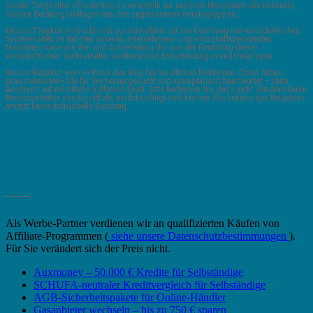
solche Tätigkeiten erforderlich, so vermitteln wir unserem Mandanten uns bekannte,
seriöse Beratungskollegen aus den zugelassenen Berufsgruppen.
Unsere Tätigkeit erstreckt sich ausschließlich auf die Ermittlung von wirtschaftlichen
Sachverhalten im Rahmen unseres unternehmens- und wirtschaftsberatenden
Mandates sowie die Vor- und Aufbereitung der aus der Ermittlung dieser
wirtschaftlichen Sachverhalte resultierenden Entscheidungen und Unterlagen.
Unsere Ratgeber weisen Ihnen den Weg bei beruflichen Problemen. Daher haben
praxisrelevante Fälle für Sie herausgesucht und exemplarisch beantwortet – ohne
Anspruch auf inhaltliche Vollständigkeit. Bitte bedenken Sie, dass nicht alle denkbaren
Besonderheiten des Einzelfalls berücksichtigt sein können. Die Lektüre des Ratgebers
ersetzt keine individuelle Beratung.
_______
Als Werbe-Partner verdienen wir an qualifizierten Käufen von
Affiliate-Programmen (
siehe unsere Datenschutzbestimmungen
).
Für Sie verändert sich der Preis nicht.
Auxmoney – 50.000 € Kredite für Selbständige
SCHUFA-neutraler Kreditvergleich für Selbständige
AGB-Sicherheitspakete für Online-Händler
Gasanbieter wechseln – bis zu 750 € sparen