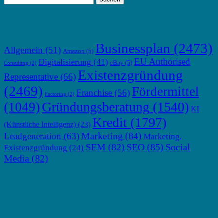
TOP THEMEN
Businessplan
(2473)
Allgemein
(51)
Amazon
(5)
EU Authorised
Digitalisierung
(41)
eBay
(5)
Consulting
(2)
Existenzgründung
Representative
(66)
(2469)
Fördermittel
Franchise
(56)
Factoring
(2)
Gründungsberatung
(1540)
(1049)
KI
Kredit
(1797)
(Künstliche Intelligenz)
(23)
Marketing
(84)
Leadgeneration
(63)
Marketing.
SEM
(82)
SEO
(85)
Social
Existenzgründung
(24)
Media
(82)