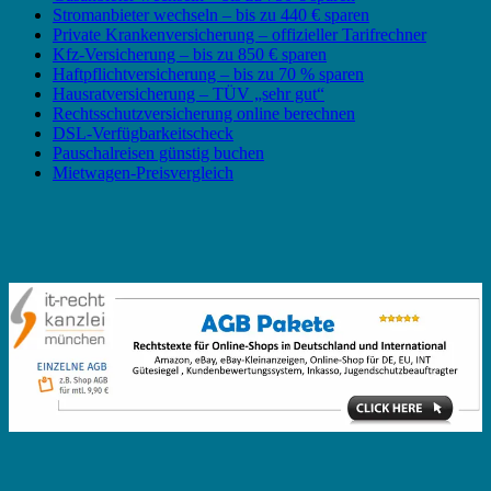
Stromanbieter wechseln – bis zu 440 € sparen
Private Krankenversicherung – offizieller Tarifrechner
Kfz-Versicherung – bis zu 850 € sparen
Haftpflichtversicherung – bis zu 70 % sparen
Hausratversicherung – TÜV „sehr gut“
Rechtsschutzversicherung online berechnen
DSL-Verfügbarkeitscheck
Pauschalreisen günstig buchen
Mietwagen-Preisvergleich