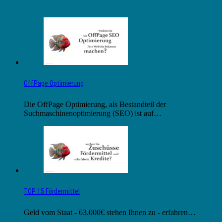
OffPage Optimierung
Die OffPage Optimierung, als Bestandteil der
Suchmaschinenoptimierung (SEO) ist auf…
TOP 15 Fördermittel
Geld vom Staat - 63.000€ stehen Ihnen zu - erfahren…