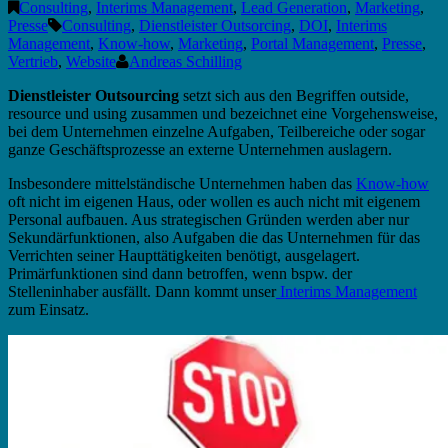
Consulting
,
Interims Management
,
Lead Generation
,
Marketing
,
Presse
Consulting
,
Dienstleister Outsorcing
,
DOI
,
Interims
Management
,
Know-how
,
Marketing
,
Portal Management
,
Presse
,
Vertrieb
,
Website
Andreas Schilling
Dienstleister Outsourcing
setzt sich aus den Begriffen outside,
resource und using zusammen und bezeichnet eine Vorgehensweise,
bei dem Unternehmen einzelne Aufgaben, Teilbereiche oder sogar
ganze Geschäftsprozesse an externe Unternehmen auslagern.
Insbesondere mittelständische Unternehmen haben das
Know-how
oft nicht im eigenen Haus, oder wollen es auch nicht mit eigenem
Personal aufbauen. Aus strategischen Gründen werden aber nur
Sekundärfunktionen, also Aufgaben die das Unternehmen für das
Verrichten seiner Haupttätigkeiten benötigt, ausgelagert.
Primärfunktionen sind dann betroffen, wenn bspw. der
Stelleninhaber ausfällt. Dann kommt unser
Interims Management
zum Einsatz.