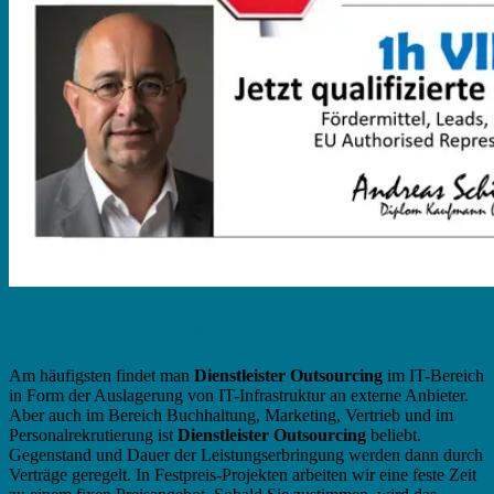
Dienstleister Outsourcing - Strategie
Am häufigsten findet man
Dienstleister Outsourcing
im IT-Bereich
in Form der Auslagerung von IT-Infrastruktur an externe Anbieter.
Aber auch im Bereich Buchhaltung, Marketing, Vertrieb und im
Personalrekrutierung ist
Dienstleister Outsourcing
beliebt.
Gegenstand und Dauer der Leistungserbringung werden dann durch
Verträge geregelt. In Festpreis-Projekten arbeiten wir eine feste Zeit