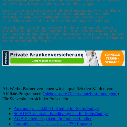
solche Tätigkeiten erforderlich, so vermitteln wir unserem Mandanten uns bekannte,
seriöse Beratungskollegen aus den zugelassenen Berufsgruppen.
Unsere Tätigkeit erstreckt sich ausschließlich auf die Ermittlung von wirtschaftlichen
Sachverhalten im Rahmen unseres unternehmens- und wirtschaftsberatenden
Mandates sowie die Vor- und Aufbereitung der aus der Ermittlung dieser
wirtschaftlichen Sachverhalte resultierenden Entscheidungen und Unterlagen.
Unsere Ratgeber weisen Ihnen den Weg bei beruflichen Problemen. Daher haben
praxisrelevante Fälle für Sie herausgesucht und exemplarisch beantwortet – ohne
Anspruch auf inhaltliche Vollständigkeit. Bitte bedenken Sie, dass nicht alle denkbaren
Besonderheiten des Einzelfalls berücksichtigt sein können. Die Lektüre des Ratgebers
ersetzt keine individuelle Beratung.
_______
Als Werbe-Partner verdienen wir an qualifizierten Käufen von
Affiliate-Programmen (
siehe unsere Datenschutzbestimmungen
).
Für Sie verändert sich der Preis nicht.
Auxmoney – 50.000 € Kredite für Selbständige
SCHUFA-neutraler Kreditvergleich für Selbständige
AGB-Sicherheitspakete für Online-Händler
Gasanbieter wechseln – bis zu 750 € sparen