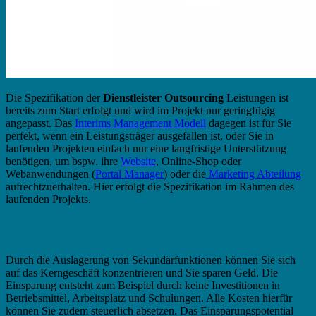
Die Spezifikation der
Dienstleister Outsourcing
Leistungen ist
bereits zum Start erfolgt und wird im Projekt nur geringfügig
angepasst. Das
Interims Management Modell
dagegen ist für Sie
perfekt, wenn ein Leistungsträger ausgefallen ist, oder Sie in
laufenden Projekten einfach nur eine langfristige Unterstützung
benötigen, um bspw. ihre
Website
, Online-Shop oder
Webanwendungen (
Portal Manager
) oder die
Marketing Abteilung
aufrechtzuerhalten. Hier erfolgt die Spezifikation im Rahmen des
laufenden Projekts.
Dienstleister Outsourcing- Vorteil
Durch die Auslagerung von Sekundärfunktionen können Sie sich
auf das Kerngeschäft konzentrieren und Sie sparen Geld. Die
Einsparung entsteht zum Beispiel durch keine Investitionen in
Betriebsmittel, Arbeitsplatz und Schulungen. Alle Kosten hierfür
können Sie zudem steuerlich absetzen. Das Einsparungspotential