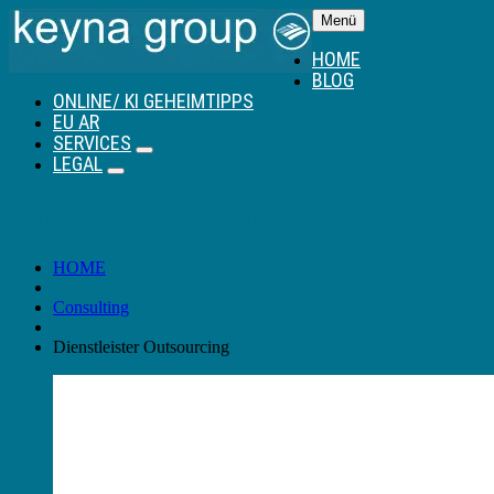
Menü
HOME
BLOG
ONLINE/ KI GEHEIMTIPPS
EU AR
SERVICES
Untermenü
LEGAL
Untermenü
Dienstleister Outsourcing
HOME
Consulting
Dienstleister Outsourcing