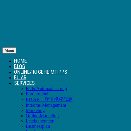
Menü
HOME
BLOG
ONLINE/ KI GEHEIMTIPPS
EU AR
SERVICES
KI & Automatisierung
Fördermittel
EU AR – 欧盟授权代表
Interims-Management
Marketing
Online-Marketing
Leadgeneration
Businessplan