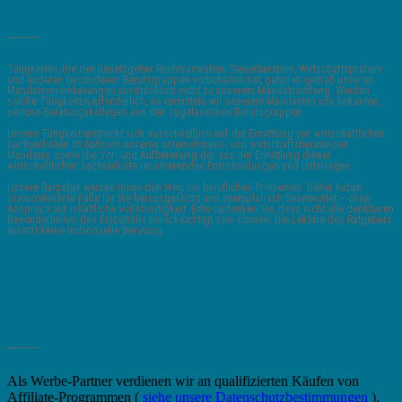
_______
Tätigkeiten, die der Gesetzgeber Rechtsanwälten, Steuerberatern, Wirtschaftsprüfern
und anderen besonderen Berufsgruppen vorbehalten hat, gehören gemäß unseren
Mandatsvereinbarungen ausdrücklich nicht zu unserem Mandatsumfang. Werden
solche Tätigkeiten erforderlich, so vermitteln wir unserem Mandanten uns bekannte,
seriöse Beratungskollegen aus den zugelassenen Berufsgruppen.
Unsere Tätigkeit erstreckt sich ausschließlich auf die Ermittlung von wirtschaftlichen
Sachverhalten im Rahmen unseres unternehmens- und wirtschaftsberatenden
Mandates sowie die Vor- und Aufbereitung der aus der Ermittlung dieser
wirtschaftlichen Sachverhalte resultierenden Entscheidungen und Unterlagen.
Unsere Ratgeber weisen Ihnen den Weg bei beruflichen Problemen. Daher haben
praxisrelevante Fälle für Sie herausgesucht und exemplarisch beantwortet – ohne
Anspruch auf inhaltliche Vollständigkeit. Bitte bedenken Sie, dass nicht alle denkbaren
Besonderheiten des Einzelfalls berücksichtigt sein können. Die Lektüre des Ratgebers
ersetzt keine individuelle Beratung.
_______
Als Werbe-Partner verdienen wir an qualifizierten Käufen von
Affiliate-Programmen (
siehe unsere Datenschutzbestimmungen
).