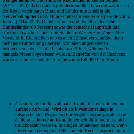
weniger attraktiv. Und somit ist Rheinfelden in keinen Studien
(2017 - 2020) als besonders gründerfreundlich bewertet worden. In
der Regel vereinbaren Bund und Länder turnusmäßig die
Neuverteilung der GRW-Bundesmittel für eine Förderperiode von 6
Jahren (2014-2020). Dabei kommen traditionell ostdeutsche
Bundesländer (80 Prozent) sowie die deutsche Hauptstadt und
strukturschwache Länder und Städte im Westen zum Zuge. Aber
Vorsicht! In Rheinfelden gab es auch 22 Insolvenzanträge, denn
nicht jede Einrichtung überlebt. Von allen angemeldeten
Insolvenzen haben 12 die Insolvenz eröffnet, während bei 7
mangels Masse abgewiesen wurden. Betroffen von der Insolvenz
waren 21 und es stand die Summe von 4.168.000 € im Raum.
Grundsätzlich müssen Sie in Rheinfelden
zwischen folgenden Typen von Förderungen
unterscheiden:
Zuschuss - nicht rückzahlbares Kohle für Investitionen und
laufende Aufwand. Wird oft als Investitionszulage in
entsprechenden Regionen (Fördergebieten) ausgezahlt. Die
Zahlung ist immer an Konditionen geknüpft und muss nicht
zurückbezahlt werden. In einigen Situationen besteht, wenn
alle Voraussetzungen erfüllt sind, ein Rechtsanspruch auf die