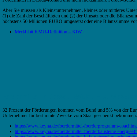
Aber Sie müssen als Kleinstunternehmen, kleines oder mittleres Un
(1) die Zahl der Beschäftigten und (2) der Umsatz oder die Bilanz
höchstens 50 Millionen EURO umgesetzt oder eine Bilanzsumme vo
Merkblatt KMU-Definition – KfW
Fördermittel in Dessau-Roßlau – Bundeszus
32 Prozent der Förderungen kommen vom Bund und 5% von der Europäi
Unternehmer für bestimmte Zwecke vom Staat geschenkt bekommen.
https://www.keyna.de/foerdermittel-foerderprogramm-coaching
https://www.keyna.de/foerdermittel-foerderbausteine-energieeff
https://www.keyna.de/foerdermittel-bafa-unternehmensberatung