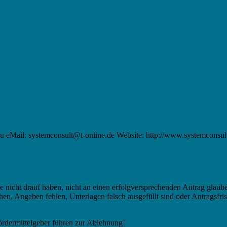
der, vor allen Dingen für:
in Dessau-Roßlau:
au eMail: systemconsult@t-online.de Website: http://www.systemconsul
en Fehler
 nicht drauf haben, nicht an einen erfolgversprechenden Antrag glaube
hen, Angaben fehlen, Unterlagen falsch ausgefüllt sind oder Antragsfri
Fördermittelgeber führen zur Ablehnung!