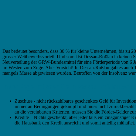
Das bedeutet besonders, dass 30 % für kleine Unternehmen, bis zu 2
grosser Wettbewerbsvorteil. Und somit ist Dessau-Roßlau in keinen S
Neuverteilung der GRW-Bundesmittel für eine Förderperiode von 6 J
im Westen zum Zuge. Aber Vorsicht! In Dessau-Roßlau gab es auch 19 
mangels Masse abgewiesen wurden. Betroffen von der Insolvenz wa
In der Regel müssen Sie in Dessau-Roßlau zwi
Zuschuss - nicht rückzahlbares geschenktes Geld für Investitio
immer an Bedingungen geknüpft und muss nicht zurückbezahlt we
an die vereinbarten Kriterien, müssen Sie die Förder-Gelder z
Kredite – Nichts geschenkt, aber jedenfalls ein zinsgünstiger Kr
die Hausbank den Kredit ausreicht und somit anteilig mithaftet.