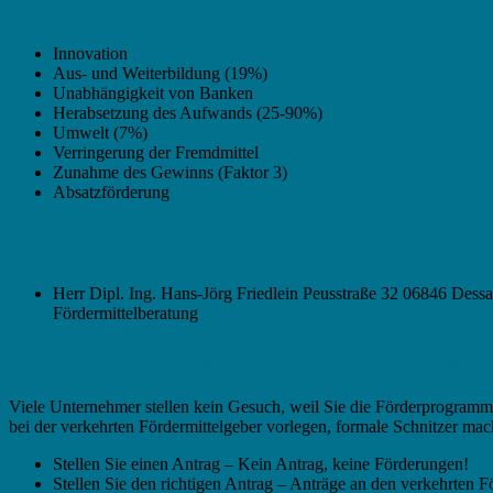
Intelligente Entrepreneure verwenden Förder-Gel
Innovation
Aus- und Weiterbildung (19%)
Unabhängigkeit von Banken
Herabsetzung des Aufwands (25-90%)
Umwelt (7%)
Verringerung der Fremdmittel
Zunahme des Gewinns (Faktor 3)
Absatzförderung
Wir empfehlen folgenden Fördermittel-Berater 
Herr Dipl. Ing. Hans-Jörg Friedlein Peusstraße 32 06846 Dess
Fördermittelberatung
Fördermittel in Dessau-Roßlau – Die typisch
Viele Unternehmer stellen kein Gesuch, weil Sie die Förderprogramme
bei der verkehrten Fördermittelgeber vorlegen, formale Schnitzer mac
Stellen Sie einen Antrag – Kein Antrag, keine Förderungen!
Stellen Sie den richtigen Antrag – Anträge an den verkehrten 