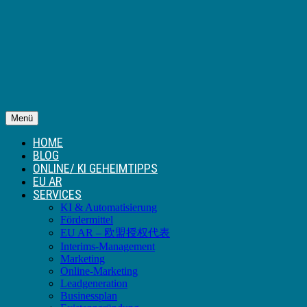
Menü
HOME
BLOG
ONLINE/ KI GEHEIMTIPPS
EU AR
SERVICES
KI & Automatisierung
Fördermittel
EU AR – 欧盟授权代表
Interims-Management
Marketing
Online-Marketing
Leadgeneration
Businessplan