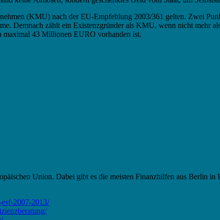
ternehmen (KMU) nach der EU-Empfehlung 2003/361 gelten. Zwei Punkt
summe. Demnach zählt ein Existenzgründer als KMU, wenn nicht mehr al
n maximal 43 Millionen EURO vorhanden ist.
chuss
schen Union. Dabei gibt es die meisten Finanzhilfen aus Berlin in 
-esf-2007-2013/
izienzberatung/
/