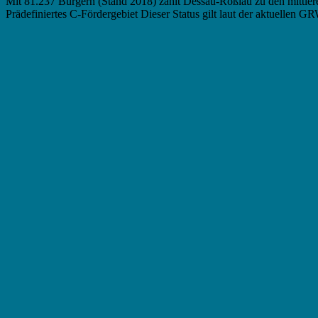
Mit 81.237 Bürgern (Stand 2018) zählt Dessau-Roßlau zu den mittler
Prädefiniertes C-Fördergebiet Dieser Status gilt laut der aktuellen G