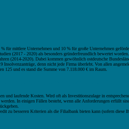
0 % für mittlere Unternehmen und 10 % für große Unternehmen gefördert
tudien (2017 - 2020) als besonders gründerfreundlich bewertet worden
ahren (2014-2020). Dabei kommen gewöhnlich ostdeutsche Bundeslände
Insolvenzanträge, denn nicht jede Firma überlebt. Von allen angemeld
ren 125 und es stand die Summe von 7.118.000 € im Raum.
schen folgenden Typen von geschenktem Geld unt
nen und laufende Kosten. Wird oft als Investitionszulage in entspreche
rden. In einigen Fällen besteht, wenn alle Anforderungen erfüllt sin
urückgeben.
edit zu besseren Kriterien als die Filialbank bieten kann (sofern diese