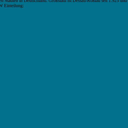
en Städten in Deutschland. Großstadt ist Dessau-Roßlau seit 1.923 un
RW Einteilung: