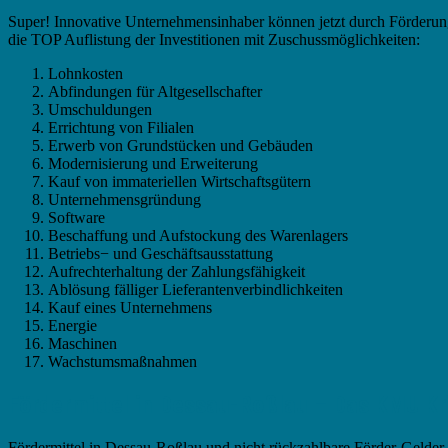
Super! Innovative Unternehmensinhaber können jetzt durch Förderunge
die TOP Auflistung der Investitionen mit Zuschussmöglichkeiten:
Lohnkosten
Abfindungen für Altgesellschafter
Umschuldungen
Errichtung von Filialen
Erwerb von Grundstücken und Gebäuden
Modernisierung und Erweiterung
Kauf von immateriellen Wirtschaftsgütern
Unternehmensgründung
Software
Beschaffung und Aufstockung des Warenlagers
Betriebs− und Geschäftsausstattung
Aufrechterhaltung der Zahlungsfähigkeit
Ablösung fälliger Lieferantenverbindlichkeiten
Kauf eines Unternehmens
Energie
Maschinen
Wachstumsmaßnahmen
Fördermittel in Dessau-Roßlau – Das KMU Kr
Fördermittel in Dessau-Roßlau und nicht rückzahlbare Förder-Gelder