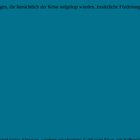
n, die hinsichtlich der Krise aufgelegt wurden, zusätzliche Förderung
iterium
 sind keine Almosen, sondern geschenktes Geld vom Staat, um Selbstst