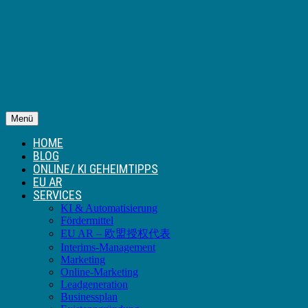
Menü
HOME
BLOG
ONLINE/ KI GEHEIMTIPPS
EU AR
SERVICES
KI & Automatisierung
Fördermittel
EU AR – 欧盟授权代表
Interims-Management
Marketing
Online-Marketing
Leadgeneration
Businessplan