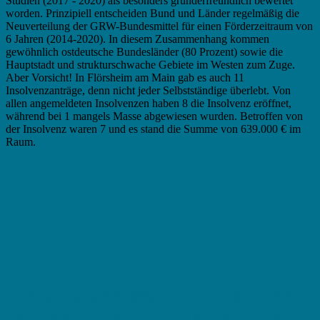
Studien (2017 - 2020) als besonders gründerfreundlich bewertet
worden. Prinzipiell entscheiden Bund und Länder regelmäßig die
Neuverteilung der GRW-Bundesmittel für einen Förderzeitraum von
6 Jahren (2014-2020). In diesem Zusammenhang kommen
gewöhnlich ostdeutsche Bundesländer (80 Prozent) sowie die
Hauptstadt und strukturschwache Gebiete im Westen zum Zuge.
Aber Vorsicht! In Flörsheim am Main gab es auch 11
Insolvenzanträge, denn nicht jeder Selbstständige überlebt. Von
allen angemeldeten Insolvenzen haben 8 die Insolvenz eröffnet,
während bei 1 mangels Masse abgewiesen wurden. Betroffen von
der Insolvenz waren 7 und es stand die Summe von 639.000 € im
Raum.
Im Allgemeinen müssen Sie in Flörsheim am
Main zwischen folgenden Typen von Förder-