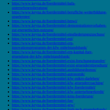
https://www.keyna.de/foerdermittel-bafa-
unternehmensberatung/
https://www.keyna.de/foerdermittel-berufliche-weiterbildung-
ungelernter/
https://www.keyna.de/foerdermittel-bmwi/
https://www.keyna.de/foerdermittel-demonstrationsvorhaben-
zur-energetischen-nutzung/
https://www.keyna.de/foerdermittel-eingliederungszuschuss/
https://www.keyna.de/foerdermittel-eqj/
https://www.keyna.de/foerdermittel-erp-
innovationsprogramm-der-kfw-mittelstandsbank/
https://www.keyna.de/foerdermittel-erp-kapital-fuer-
gruendung-der-kfw-mittelstandsbank/
https://www.keyna.de/foerdermittel-exist-forschungstransfer/
https://www.keyna.de/foerdermittel-exist-gruenderstipendium/
https://www.keyna.de/foerdermittel-ausbildungsbonus/
https://www.keyna.de/foerdermittel-autonomik/
https://www.keyna.de/foerdermittel-kfw-mikro-darlehen/
https://www.keyna.de/foerdermittel-kfw-gruendercoaching/
https://www.keyna.de/foerdermittel-kfw-foerdermittel/
https://www.keyna.de/foerdermittel-kfw-unternehmerkredit/
https://www.keyna.de/foerdermittel-kmu-foerderung/
https://www.keyna.de/foerdermittel-fue/
https://www.keyna.de/foerdermittel-grw/
https://www.keyna.de/foerdermittel-high-tech-gruenderfonds/