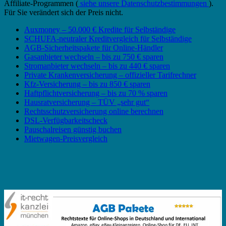
Affiliate-Programmen (
siehe unsere Datenschutzbestimmungen
).
Für Sie verändert sich der Preis nicht.
Auxmoney – 50.000 € Kredite für Selbständige
SCHUFA-neutraler Kreditvergleich für Selbständige
AGB-Sicherheitspakete für Online-Händler
Gasanbieter wechseln – bis zu 750 € sparen
Stromanbieter wechseln – bis zu 440 € sparen
Private Krankenversicherung – offizieller Tarifrechner
Kfz-Versicherung – bis zu 850 € sparen
Haftpflichtversicherung – bis zu 70 % sparen
Hausratversicherung – TÜV „sehr gut“
Rechtsschutzversicherung online berechnen
DSL-Verfügbarkeitscheck
Pauschalreisen günstig buchen
Mietwagen-Preisvergleich