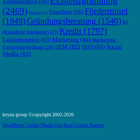
Existenzgründung
Representative
(66)
(2469)
Fördermittel
Franchise
(56)
Factoring
(2)
Gründungsberatung
(1540)
(1049)
KI
Kredit
(1797)
(Künstliche Intelligenz)
(23)
Marketing
(84)
Leadgeneration
(63)
Marketing.
SEM
(82)
SEO
(85)
Social
Existenzgründung
(24)
Media
(82)
keyna group ©copyright 2002-2026
WordPress Cookie Plugin von Real Cookie Banner