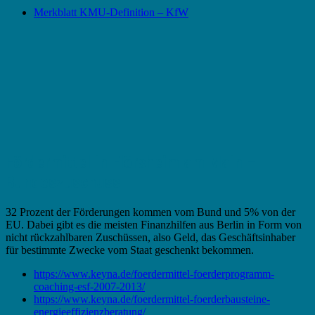
Merkblatt KMU-Definition – KfW
Fördermittel in Flörsheim am Main –
Bundeszuschuss
32 Prozent der Förderungen kommen vom Bund und 5% von der
EU. Dabei gibt es die meisten Finanzhilfen aus Berlin in Form von
nicht rückzahlbaren Zuschüssen, also Geld, das Geschäftsinhaber
für bestimmte Zwecke vom Staat geschenkt bekommen.
https://www.keyna.de/foerdermittel-foerderprogramm-
coaching-esf-2007-2013/
https://www.keyna.de/foerdermittel-foerderbausteine-
energieeffizienzberatung/