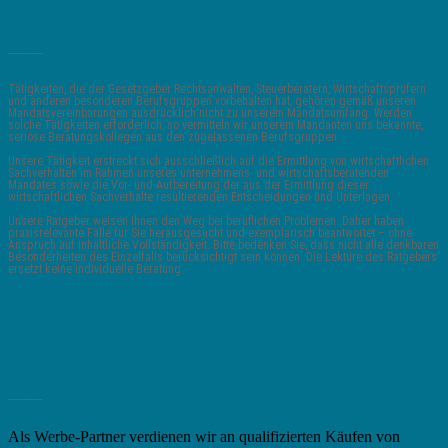
_______
Tätigkeiten, die der Gesetzgeber Rechtsanwälten, Steuerberatern, Wirtschaftsprüfern
und anderen besonderen Berufsgruppen vorbehalten hat, gehören gemäß unseren
Mandatsvereinbarungen ausdrücklich nicht zu unserem Mandatsumfang. Werden
solche Tätigkeiten erforderlich, so vermitteln wir unserem Mandanten uns bekannte,
seriöse Beratungskollegen aus den zugelassenen Berufsgruppen.
Unsere Tätigkeit erstreckt sich ausschließlich auf die Ermittlung von wirtschaftlichen
Sachverhalten im Rahmen unseres unternehmens- und wirtschaftsberatenden
Mandates sowie die Vor- und Aufbereitung der aus der Ermittlung dieser
wirtschaftlichen Sachverhalte resultierenden Entscheidungen und Unterlagen.
Unsere Ratgeber weisen Ihnen den Weg bei beruflichen Problemen. Daher haben
praxisrelevante Fälle für Sie herausgesucht und exemplarisch beantwortet – ohne
Anspruch auf inhaltliche Vollständigkeit. Bitte bedenken Sie, dass nicht alle denkbaren
Besonderheiten des Einzelfalls berücksichtigt sein können. Die Lektüre des Ratgebers
ersetzt keine individuelle Beratung.
_______
Als Werbe-Partner verdienen wir an qualifizierten Käufen von