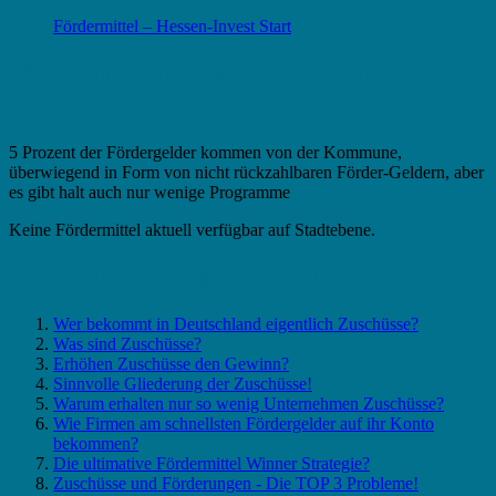
Fördermittel – Hessen-Invest Start
Fördermittel in Flörsheim am Main –
Zuschuss der Stadt
5 Prozent der Fördergelder kommen von der Kommune,
überwiegend in Form von nicht rückzahlbaren Förder-Geldern, aber
es gibt halt auch nur wenige Programme
Keine Fördermittel aktuell verfügbar auf Stadtebene.
Fördermittel – Allgemeine Linkliste
Wer bekommt in Deutschland eigentlich Zuschüsse?
Was sind Zuschüsse?
Erhöhen Zuschüsse den Gewinn?
Sinnvolle Gliederung der Zuschüsse!
Warum erhalten nur so wenig Unternehmen Zuschüsse?
Wie Firmen am schnellsten Fördergelder auf ihr Konto
bekommen?
Die ultimative Fördermittel Winner Strategie?
Zuschüsse und Förderungen - Die TOP 3 Probleme!