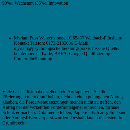
90%), Wachstum (35%), Innovation
Wir empfehlen folgenden Zuschuss-Berater in
Flörsheim am Main:
Myriam Fuss Wingertstrasse 10 65439 Weilbach-Flörsheim
Kontakt Telefon: 0173-2185636 E-Mail:
myriam@psychologische-beratungspraxis-fuss.de Quelle:
beraterboerse.kfw.de, BAFA, Google Qualifizierung:
Fördermittelberatung
Fördermittel in Flörsheim am Main – Die
typischen Fehler
Viele Geschäftsinhaber stellen kein Anfrage, weil Sie die
Förderungen nicht drauf haben, nicht an einen gelungenen Antrag
glauben, die Fördervoraussetzungen meinen nicht zu treffen, den
Antrag bei der verkehrten Fördermittelgeber einreichen, formale
Schnitzer machen, Dokumente fehlen, Papiere falsch ausgefüllt sind
oder Antragsfristen verpasst wurden. Deshalb lauten die ersten drei
Grundregeln: