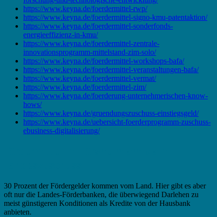
https://www.keyna.de/foerdermittel-rwp/
https://www.keyna.de/foerdermittel-signo-kmu-patentaktion/
https://www.keyna.de/foerdermittel-sonderfonds-
energieeffizienz-in-kmu/
https://www.keyna.de/foerdermittel-zentrale-
innovationsprogramm-mittelstand-zim-solo/
https://www.keyna.de/foerdermittel-workshops-bafa/
https://www.keyna.de/foerdermittel-veranstaltungen-bafa/
https://www.keyna.de/foerdermittel-vermat/
https://www.keyna.de/foerdermittel-zim/
https://www.keyna.de/foerderung-unternehmerischen-know-
hows/
https://www.keyna.de/gruendungszuschuss-einstiegsgeld/
https://www.keyna.de/uebersicht-foerderprogramm-zuschuss-
ebusiness-digitalisierung/
Fördermittel in Flörsheim am Main –
Landeszuschuss
30 Prozent der Fördergelder kommen vom Land. Hier gibt es aber
oft nur die Landes-Förderbanken, die überwiegend Darlehen zu
meist günstigeren Konditionen als Kredite von der Hausbank
anbieten.