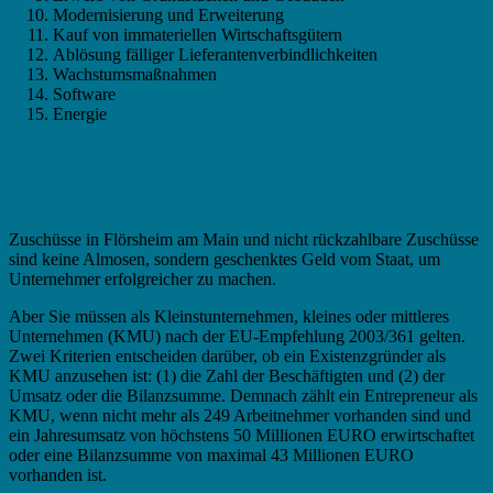
Modernisierung und Erweiterung
Kauf von immateriellen Wirtschaftsgütern
Ablösung fälliger Lieferantenverbindlichkeiten
Wachstumsmaßnahmen
Software
Energie
Fördermittel in Flörsheim am Main – Das
KMU Kriterium
Zuschüsse in Flörsheim am Main und nicht rückzahlbare Zuschüsse
sind keine Almosen, sondern geschenktes Geld vom Staat, um
Unternehmer erfolgreicher zu machen.
Aber Sie müssen als Kleinstunternehmen, kleines oder mittleres
Unternehmen (KMU) nach der EU-Empfehlung 2003/361 gelten.
Zwei Kriterien entscheiden darüber, ob ein Existenzgründer als
KMU anzusehen ist: (1) die Zahl der Beschäftigten und (2) der
Umsatz oder die Bilanzsumme. Demnach zählt ein Entrepreneur als
KMU, wenn nicht mehr als 249 Arbeitnehmer vorhanden sind und
ein Jahresumsatz von höchstens 50 Millionen EURO erwirtschaftet
oder eine Bilanzsumme von maximal 43 Millionen EURO
vorhanden ist.