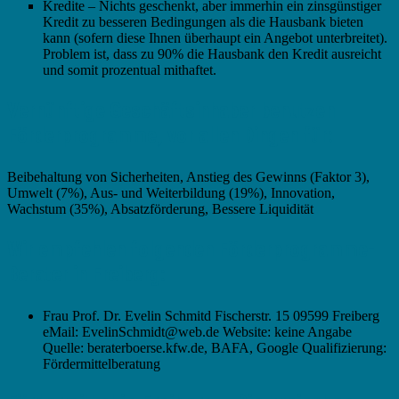
Kredite – Nichts geschenkt, aber immerhin ein zinsgünstiger
Kredit zu besseren Bedingungen als die Hausbank bieten
kann (sofern diese Ihnen überhaupt ein Angebot unterbreitet).
Problem ist, dass zu 90% die Hausbank den Kredit ausreicht
und somit prozentual mithaftet.
Vernünftige Geschäftsinhaber benutzen
Förderprogramme, vor allen Dingen für:
Beibehaltung von Sicherheiten, Anstieg des Gewinns (Faktor 3),
Umwelt (7%), Aus- und Weiterbildung (19%), Innovation,
Wachstum (35%), Absatzförderung, Bessere Liquidität
Wir empfehlen folgenden Förderprogramme-
Berater in Freiberg:
Frau Prof. Dr. Evelin Schmitd Fischerstr. 15 09599 Freiberg
eMail: EvelinSchmidt@web.de Website: keine Angabe
Quelle: beraterboerse.kfw.de, BAFA, Google Qualifizierung:
Fördermittelberatung