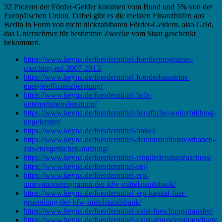
32 Prozent der Förder-Gelder kommen vom Bund und 5% von der
Europäischen Union. Dabei gibt es die meisten Finanzhilfen aus
Berlin in Form von nicht rückzahlbaren Förder-Geldern, also Geld,
das Unternehmer für bestimmte Zwecke vom Staat geschenkt
bekommen.
https://www.keyna.de/foerdermittel-foerderprogramm-
coaching-esf-2007-2013/
https://www.keyna.de/foerdermittel-foerderbausteine-
energieeffizienzberatung/
https://www.keyna.de/foerdermittel-bafa-
unternehmensberatung/
https://www.keyna.de/foerdermittel-berufliche-weiterbildung-
ungelernter/
https://www.keyna.de/foerdermittel-bmwi/
https://www.keyna.de/foerdermittel-demonstrationsvorhaben-
zur-energetischen-nutzung/
https://www.keyna.de/foerdermittel-eingliederungszuschuss/
https://www.keyna.de/foerdermittel-eqj/
https://www.keyna.de/foerdermittel-erp-
innovationsprogramm-der-kfw-mittelstandsbank/
https://www.keyna.de/foerdermittel-erp-kapital-fuer-
gruendung-der-kfw-mittelstandsbank/
https://www.keyna.de/foerdermittel-exist-forschungstransfer/
https://www.keyna.de/foerdermittel-exist-gruenderstipendium/