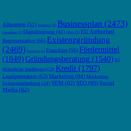
TOP THEMEN
Businessplan
(2473)
Allgemein
(51)
Amazon
(5)
EU Authorised
Digitalisierung
(41)
eBay
(5)
Consulting
(2)
Existenzgründung
Representative
(66)
(2469)
Fördermittel
Franchise
(56)
Factoring
(2)
Gründungsberatung
(1540)
(1049)
KI
Kredit
(1797)
(Künstliche Intelligenz)
(23)
Marketing
(84)
Leadgeneration
(63)
Marketing.
SEM
(82)
SEO
(85)
Social
Existenzgründung
(24)
Media
(82)