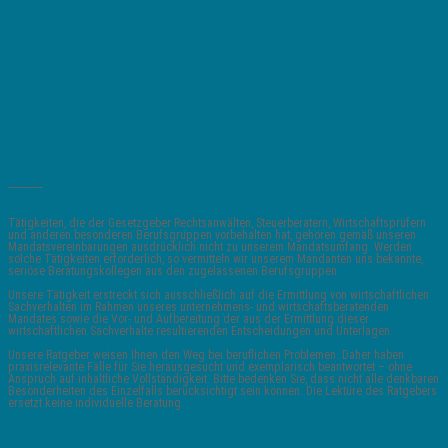
_______
Tätigkeiten, die der Gesetzgeber Rechtsanwälten, Steuerberatern, Wirtschaftsprüfern
und anderen besonderen Berufsgruppen vorbehalten hat, gehören gemäß unseren
Mandatsvereinbarungen ausdrücklich nicht zu unserem Mandatsumfang. Werden
solche Tätigkeiten erforderlich, so vermitteln wir unserem Mandanten uns bekannte,
seriöse Beratungskollegen aus den zugelassenen Berufsgruppen.
Unsere Tätigkeit erstreckt sich ausschließlich auf die Ermittlung von wirtschaftlichen
Sachverhalten im Rahmen unseres unternehmens- und wirtschaftsberatenden
Mandates sowie die Vor- und Aufbereitung der aus der Ermittlung dieser
wirtschaftlichen Sachverhalte resultierenden Entscheidungen und Unterlagen.
Unsere Ratgeber weisen Ihnen den Weg bei beruflichen Problemen. Daher haben
praxisrelevante Fälle für Sie herausgesucht und exemplarisch beantwortet – ohne
Anspruch auf inhaltliche Vollständigkeit. Bitte bedenken Sie, dass nicht alle denkbaren
Besonderheiten des Einzelfalls berücksichtigt sein können. Die Lektüre des Ratgebers
ersetzt keine individuelle Beratung.