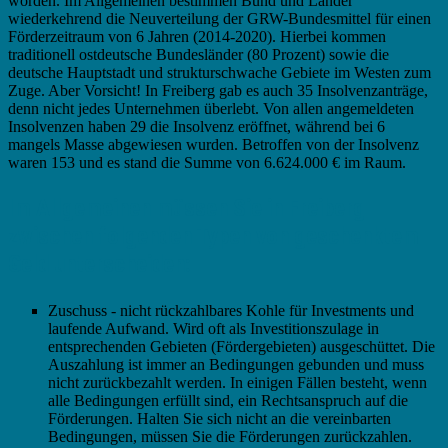
worden. Im Allgemeinen bestimmen Bund und Länder
wiederkehrend die Neuverteilung der GRW-Bundesmittel für einen
Förderzeitraum von 6 Jahren (2014-2020). Hierbei kommen
traditionell ostdeutsche Bundesländer (80 Prozent) sowie die
deutsche Hauptstadt und strukturschwache Gebiete im Westen zum
Zuge. Aber Vorsicht! In Freiberg gab es auch 35 Insolvenzanträge,
denn nicht jedes Unternehmen überlebt. Von allen angemeldeten
Insolvenzen haben 29 die Insolvenz eröffnet, während bei 6
mangels Masse abgewiesen wurden. Betroffen von der Insolvenz
waren 153 und es stand die Summe von 6.624.000 € im Raum.
Im Allgemeinen müssen Sie in Freiberg
zwischen folgenden Typen von geschenktem
Geld unterscheiden:
Zuschuss - nicht rückzahlbares Kohle für Investments und
laufende Aufwand. Wird oft als Investitionszulage in
entsprechenden Gebieten (Fördergebieten) ausgeschüttet. Die
Auszahlung ist immer an Bedingungen gebunden und muss
nicht zurückbezahlt werden. In einigen Fällen besteht, wenn
alle Bedingungen erfüllt sind, ein Rechtsanspruch auf die
Förderungen. Halten Sie sich nicht an die vereinbarten
Bedingungen, müssen Sie die Förderungen zurückzahlen.