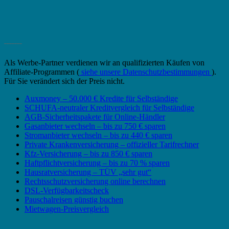
_______
Als Werbe-Partner verdienen wir an qualifizierten Käufen von
Affiliate-Programmen (
siehe unsere Datenschutzbestimmungen
).
Für Sie verändert sich der Preis nicht.
Auxmoney – 50.000 € Kredite für Selbständige
SCHUFA-neutraler Kreditvergleich für Selbständige
AGB-Sicherheitspakete für Online-Händler
Gasanbieter wechseln – bis zu 750 € sparen
Stromanbieter wechseln – bis zu 440 € sparen
Private Krankenversicherung – offizieller Tarifrechner
Kfz-Versicherung – bis zu 850 € sparen
Haftpflichtversicherung – bis zu 70 % sparen
Hausratversicherung – TÜV „sehr gut“
Rechtsschutzversicherung online berechnen
DSL-Verfügbarkeitscheck
Pauschalreisen günstig buchen
Mietwagen-Preisvergleich