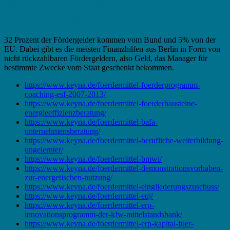
Fördermittel in Friesoythe –
Bundeszuschuss
32 Prozent der Fördergelder kommen vom Bund und 5% von der
EU. Dabei gibt es die meisten Finanzhilfen aus Berlin in Form von
nicht rückzahlbaren Fördergeldern, also Geld, das Manager für
bestimmte Zwecke vom Staat geschenkt bekommen.
https://www.keyna.de/foerdermittel-foerderprogramm-
coaching-esf-2007-2013/
https://www.keyna.de/foerdermittel-foerderbausteine-
energieeffizienzberatung/
https://www.keyna.de/foerdermittel-bafa-
unternehmensberatung/
https://www.keyna.de/foerdermittel-berufliche-weiterbildung-
ungelernter/
https://www.keyna.de/foerdermittel-bmwi/
https://www.keyna.de/foerdermittel-demonstrationsvorhaben-
zur-energetischen-nutzung/
https://www.keyna.de/foerdermittel-eingliederungszuschuss/
https://www.keyna.de/foerdermittel-eqj/
https://www.keyna.de/foerdermittel-erp-
innovationsprogramm-der-kfw-mittelstandsbank/
https://www.keyna.de/foerdermittel-erp-kapital-fuer-