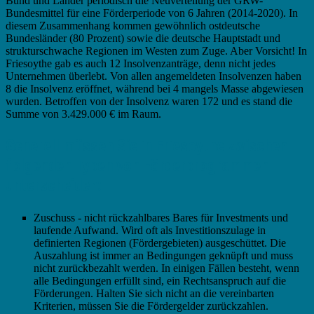
Bund und Länder periodisch die Neuverteilung der GRW-
Bundesmittel für eine Förderperiode von 6 Jahren (2014-2020). In
diesem Zusammenhang kommen gewöhnlich ostdeutsche
Bundesländer (80 Prozent) sowie die deutsche Hauptstadt und
strukturschwache Regionen im Westen zum Zuge. Aber Vorsicht! In
Friesoythe gab es auch 12 Insolvenzanträge, denn nicht jedes
Unternehmen überlebt. Von allen angemeldeten Insolvenzen haben
8 die Insolvenz eröffnet, während bei 4 mangels Masse abgewiesen
wurden. Betroffen von der Insolvenz waren 172 und es stand die
Summe von 3.429.000 € im Raum.
Generell müssen Sie in Friesoythe zwischen
folgenden Typen von Förderprogrammen
unterscheiden:
Zuschuss - nicht rückzahlbares Bares für Investments und
laufende Aufwand. Wird oft als Investitionszulage in
definierten Regionen (Fördergebieten) ausgeschüttet. Die
Auszahlung ist immer an Bedingungen geknüpft und muss
nicht zurückbezahlt werden. In einigen Fällen besteht, wenn
alle Bedingungen erfüllt sind, ein Rechtsanspruch auf die
Förderungen. Halten Sie sich nicht an die vereinbarten
Kriterien, müssen Sie die Fördergelder zurückzahlen.