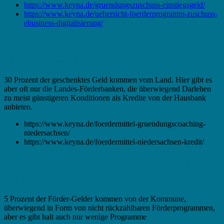
https://www.keyna.de/gruendungszuschuss-einstiegsgeld/
https://www.keyna.de/uebersicht-foerderprogramm-zuschuss-
ebusiness-digitalisierung/
Fördermittel in Friesoythe –
Landeszuschuss
30 Prozent der geschenktes Geld kommen vom Land. Hier gibt es
aber oft nur die Landes-Förderbanken, die überwiegend Darlehen
zu meist günstigeren Konditionen als Kredite von der Hausbank
anbieten.
https://www.keyna.de/foerdermittel-gruendungscoaching-
niedersachsen/
https://www.keyna.de/foerdermittel-niedersachsen-kredit/
Fördermittel in Friesoythe – Zuschuss der
Stadt
5 Prozent der Förder-Gelder kommen von der Kommune,
überwiegend in Form von nicht rückzahlbaren Förderprogrammen,
aber es gibt halt auch nur wenige Programme