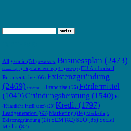
TOP THEMEN
Businessplan
(2473)
Allgemein
(51)
Amazon
(5)
EU Authorised
Digitalisierung
(41)
eBay
(5)
Consulting
(2)
Existenzgründung
Representative
(66)
(2469)
Fördermittel
Franchise
(56)
Factoring
(2)
Gründungsberatung
(1540)
(1049)
KI
Kredit
(1797)
(Künstliche Intelligenz)
(23)
Marketing
(84)
Leadgeneration
(63)
Marketing.
SEM
(82)
SEO
(85)
Social
Existenzgründung
(24)
Media
(82)