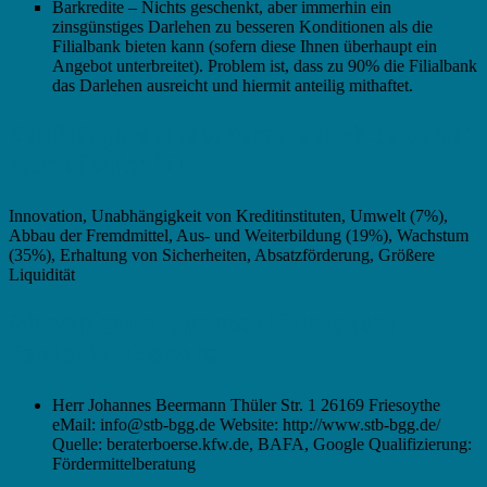
Barkredite – Nichts geschenkt, aber immerhin ein
zinsgünstiges Darlehen zu besseren Konditionen als die
Filialbank bieten kann (sofern diese Ihnen überhaupt ein
Angebot unterbreitet). Problem ist, dass zu 90% die Filialbank
das Darlehen ausreicht und hiermit anteilig mithaftet.
Vernünftige Manager verwenden Fördergelder,
hauptsächlich für:
Innovation, Unabhängigkeit von Kreditinstituten, Umwelt (7%),
Abbau der Fremdmittel, Aus- und Weiterbildung (19%), Wachstum
(35%), Erhaltung von Sicherheiten, Absatzförderung, Größere
Liquidität
Wir empfehlen folgenden Fördergelder-
Berater in Friesoythe:
Herr Johannes Beermann Thüler Str. 1 26169 Friesoythe
eMail: info@stb-bgg.de Website: http://www.stb-bgg.de/
Quelle: beraterboerse.kfw.de, BAFA, Google Qualifizierung:
Fördermittelberatung