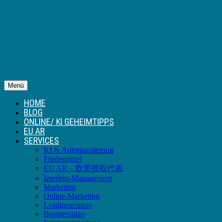
Menü
HOME
BLOG
ONLINE/ KI GEHEIMTIPPS
EU AR
SERVICES
KI & Automatisierung
Fördermittel
EU AR – 欧盟授权代表
Interims-Management
Marketing
Online-Marketing
Leadgeneration
Businessplan