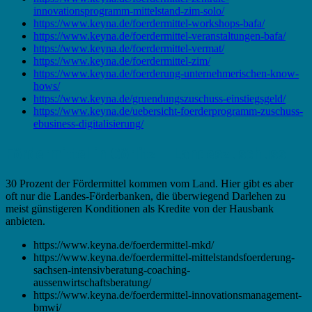
innovationsprogramm-mittelstand-zim-solo/
https://www.keyna.de/foerdermittel-workshops-bafa/
https://www.keyna.de/foerdermittel-veranstaltungen-bafa/
https://www.keyna.de/foerdermittel-vermat/
https://www.keyna.de/foerdermittel-zim/
https://www.keyna.de/foerderung-unternehmerischen-know-
hows/
https://www.keyna.de/gruendungszuschuss-einstiegsgeld/
https://www.keyna.de/uebersicht-foerderprogramm-zuschuss-
ebusiness-digitalisierung/
Fördermittel in Görlitz – Landeszuschuss
30 Prozent der Fördermittel kommen vom Land. Hier gibt es aber
oft nur die Landes-Förderbanken, die überwiegend Darlehen zu
meist günstigeren Konditionen als Kredite von der Hausbank
anbieten.
https://www.keyna.de/foerdermittel-mkd/
https://www.keyna.de/foerdermittel-mittelstandsfoerderung-
sachsen-intensivberatung-coaching-
aussenwirtschaftsberatung/
https://www.keyna.de/foerdermittel-innovationsmanagement-
bmwi/