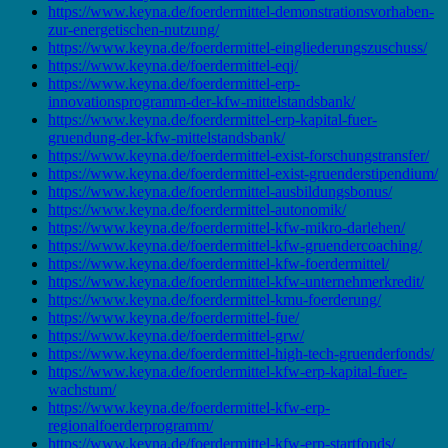
https://www.keyna.de/foerdermittel-demonstrationsvorhaben-
zur-energetischen-nutzung/
https://www.keyna.de/foerdermittel-eingliederungszuschuss/
https://www.keyna.de/foerdermittel-eqj/
https://www.keyna.de/foerdermittel-erp-
innovationsprogramm-der-kfw-mittelstandsbank/
https://www.keyna.de/foerdermittel-erp-kapital-fuer-
gruendung-der-kfw-mittelstandsbank/
https://www.keyna.de/foerdermittel-exist-forschungstransfer/
https://www.keyna.de/foerdermittel-exist-gruenderstipendium/
https://www.keyna.de/foerdermittel-ausbildungsbonus/
https://www.keyna.de/foerdermittel-autonomik/
https://www.keyna.de/foerdermittel-kfw-mikro-darlehen/
https://www.keyna.de/foerdermittel-kfw-gruendercoaching/
https://www.keyna.de/foerdermittel-kfw-foerdermittel/
https://www.keyna.de/foerdermittel-kfw-unternehmerkredit/
https://www.keyna.de/foerdermittel-kmu-foerderung/
https://www.keyna.de/foerdermittel-fue/
https://www.keyna.de/foerdermittel-grw/
https://www.keyna.de/foerdermittel-high-tech-gruenderfonds/
https://www.keyna.de/foerdermittel-kfw-erp-kapital-fuer-
wachstum/
https://www.keyna.de/foerdermittel-kfw-erp-
regionalfoerderprogramm/
https://www.keyna.de/foerdermittel-kfw-erp-startfonds/