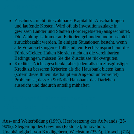
unterscheiden:
Zuschuss - nicht rückzahlbares Kapital für Anschaffungen
und laufende Kosten. Wird oft als Investitionszulage in
gewissen Länder und Städten (Fördergebieten) ausgeschüttet.
Die Zahlung ist immer an Kriterien gebunden und muss nicht
zurückbezahlt werden. In einigen Situationen besteht, wenn
alle Voraussetzungen erfüllt sind, ein Rechtsanspruch auf die
Förder-Gelder. Halten Sie sich nicht an die vereinbarten
Bedingungen, müssen Sie die Zuschüsse rückvergüten.
Kredite – Nichts geschenkt, aber jedenfalls ein zinsgünstiger
Kredit zu besseren Kriterien als die Hausbank bieten kann
(sofern diese Ihnen überhaupt ein Angebot unterbreitet).
Problem ist, dass zu 90% die Hausbank das Darlehen
ausreicht und dadurch anteilig mithaftet.
Kluge Geschäftsinhaber benutzen
Fördergelder, überwiegend für:
Aus- und Weiterbildung (19%), Herabsetzung des Aufwands (25-
90%), Steigerung des Gewinns (Faktor 3), Innovation,
Unabhängigkeit von Kreditgebern, Wachstum (35%), Umwelt (7%),