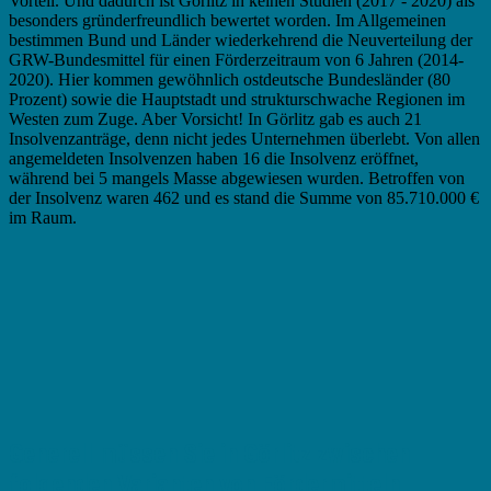
Vorteil. Und dadurch ist Görlitz in keinen Studien (2017 - 2020) als
besonders gründerfreundlich bewertet worden. Im Allgemeinen
bestimmen Bund und Länder wiederkehrend die Neuverteilung der
GRW-Bundesmittel für einen Förderzeitraum von 6 Jahren (2014-
2020). Hier kommen gewöhnlich ostdeutsche Bundesländer (80
Prozent) sowie die Hauptstadt und strukturschwache Regionen im
Westen zum Zuge. Aber Vorsicht! In Görlitz gab es auch 21
Insolvenzanträge, denn nicht jedes Unternehmen überlebt. Von allen
angemeldeten Insolvenzen haben 16 die Insolvenz eröffnet,
während bei 5 mangels Masse abgewiesen wurden. Betroffen von
der Insolvenz waren 462 und es stand die Summe von 85.710.000 €
im Raum.
Generell müssen Sie in Görlitz zwischen
folgenden Varianten von Fördermitteln