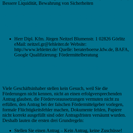
Bessere Liquidität, Bewahrung von Sicherheiten
Wir raten zu folgenden Förderprogramme-
Berater in Görlitz:
Herr Dipl. Kfm. Jürgen Neitzel Blumenstr. 1 02826 Görlitz
eMail: neitzel.gr@lehleiter.de Website:
http://www.lehleiter.de/ Quelle: beraterboerse.kfw.de, BAFA,
Google Qualifizierung: Fördermittelberatung
Fördermittel in Görlitz – Die typischen
Fehler
Viele Geschäftsinhaber stellen kein Gesuch, weil Sie die
Förderungen nicht kennen, nicht an einen erfolgversprechenden
Antrag glauben, die Fördervoraussetzungen vermuten nicht zu
erfüllen, den Antrag bei der falschen Fördermittelgeber vorlegen,
formale Flüchtigkeitsfehler machen, Dokumente fehlen, Papiere
nicht korrekt ausgefüllt sind oder Antragsfristen versäumt wurden.
Deshalb lauten die ersten drei Grundregeln:
Stellen Sie einen Antrag – Kein Antrag, keine Zuschüsse!