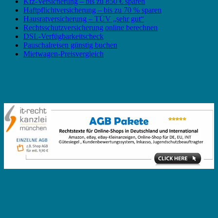
Kfz-Versicherung – bis zu 850 € sparen
Haftpflichtversicherung – bis zu 70 % sparen
Hausratversicherung – TÜV „sehr gut“
Rechtsschutzversicherung online berechnen
DSL-Verfügbarkeitscheck
Pauschalreisen günstig buchen
Mietwagen-Preisvergleich