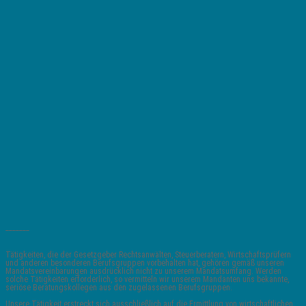
_______
Tätigkeiten, die der Gesetzgeber Rechtsanwälten, Steuerberatern, Wirtschaftsprüfern
und anderen besonderen Berufsgruppen vorbehalten hat, gehören gemäß unseren
Mandatsvereinbarungen ausdrücklich nicht zu unserem Mandatsumfang. Werden
solche Tätigkeiten erforderlich, so vermitteln wir unserem Mandanten uns bekannte,
seriöse Beratungskollegen aus den zugelassenen Berufsgruppen.
Unsere Tätigkeit erstreckt sich ausschließlich auf die Ermittlung von wirtschaftlichen