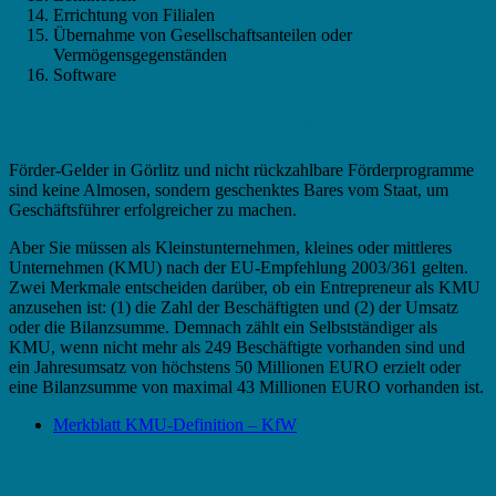
Errichtung von Filialen
Übernahme von Gesellschaftsanteilen oder
Vermögensgegenständen
Software
Fördermittel in Görlitz – Das KMU Kriterium
Förder-Gelder in Görlitz und nicht rückzahlbare Förderprogramme
sind keine Almosen, sondern geschenktes Bares vom Staat, um
Geschäftsführer erfolgreicher zu machen.
Aber Sie müssen als Kleinstunternehmen, kleines oder mittleres
Unternehmen (KMU) nach der EU-Empfehlung 2003/361 gelten.
Zwei Merkmale entscheiden darüber, ob ein Entrepreneur als KMU
anzusehen ist: (1) die Zahl der Beschäftigten und (2) der Umsatz
oder die Bilanzsumme. Demnach zählt ein Selbstständiger als
KMU, wenn nicht mehr als 249 Beschäftigte vorhanden sind und
ein Jahresumsatz von höchstens 50 Millionen EURO erzielt oder
eine Bilanzsumme von maximal 43 Millionen EURO vorhanden ist.
Merkblatt KMU-Definition – KfW