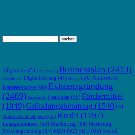
TOP THEMEN
Businessplan
(2473)
Allgemein
(51)
Amazon
(5)
EU Authorised
Digitalisierung
(41)
eBay
(5)
Consulting
(2)
Existenzgründung
Representative
(66)
(2469)
Fördermittel
Franchise
(56)
Factoring
(2)
Gründungsberatung
(1540)
(1049)
KI
Kredit
(1797)
(Künstliche Intelligenz)
(23)
Marketing
(84)
Leadgeneration
(63)
Marketing.
SEM
(82)
SEO
(85)
Social
Existenzgründung
(24)