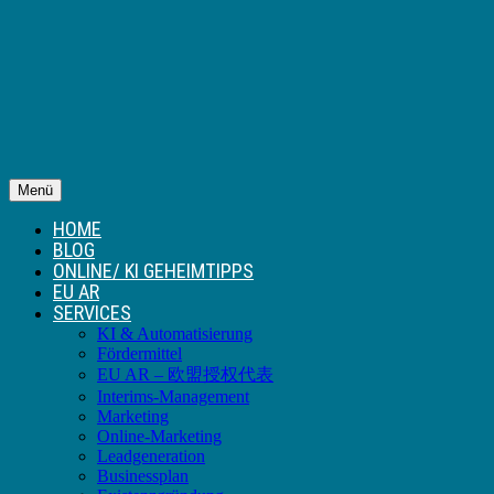
Menü
HOME
BLOG
ONLINE/ KI GEHEIMTIPPS
EU AR
SERVICES
KI & Automatisierung
Fördermittel
EU AR – 欧盟授权代表
Interims-Management
Marketing
Online-Marketing
Leadgeneration
Businessplan