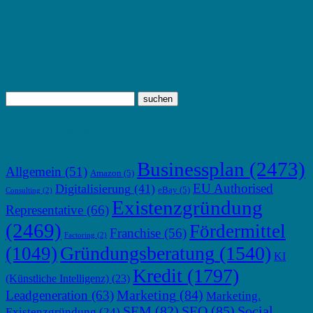
TOP THEMEN
Businessplan
(2473)
Allgemein
(51)
Amazon
(5)
EU Authorised
Digitalisierung
(41)
eBay
(5)
Consulting
(2)
Existenzgründung
Representative
(66)
(2469)
Fördermittel
Franchise
(56)
Factoring
(2)
Gründungsberatung
(1540)
(1049)
KI
Kredit
(1797)
(Künstliche Intelligenz)
(23)
Marketing
(84)
Leadgeneration
(63)
Marketing.
SEM
(82)
SEO
(85)
Social
Existenzgründung
(24)