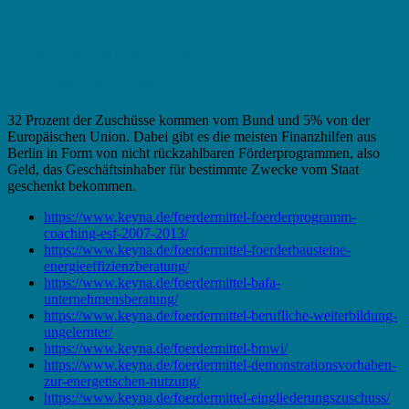
Fördermittel in Griesheim –
Bundeszuschuss
32 Prozent der Zuschüsse kommen vom Bund und 5% von der
Europäischen Union. Dabei gibt es die meisten Finanzhilfen aus
Berlin in Form von nicht rückzahlbaren Förderprogrammen, also
Geld, das Geschäftsinhaber für bestimmte Zwecke vom Staat
geschenkt bekommen.
https://www.keyna.de/foerdermittel-foerderprogramm-
coaching-esf-2007-2013/
https://www.keyna.de/foerdermittel-foerderbausteine-
energieeffizienzberatung/
https://www.keyna.de/foerdermittel-bafa-
unternehmensberatung/
https://www.keyna.de/foerdermittel-berufliche-weiterbildung-
ungelernter/
https://www.keyna.de/foerdermittel-bmwi/
https://www.keyna.de/foerdermittel-demonstrationsvorhaben-
zur-energetischen-nutzung/
https://www.keyna.de/foerdermittel-eingliederungszuschuss/