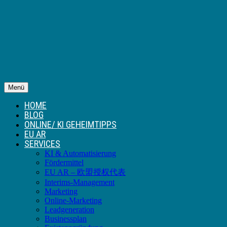
Menü
HOME
BLOG
ONLINE/ KI GEHEIMTIPPS
EU AR
SERVICES
KI & Automatisierung
Fördermittel
EU AR – 欧盟授权代表
Interims-Management
Marketing
Online-Marketing
Leadgeneration
Businessplan