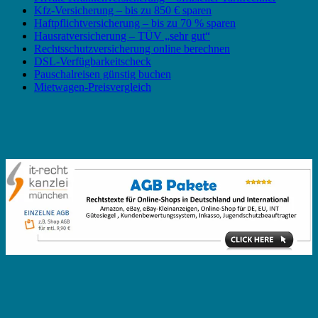
Kfz-Versicherung – bis zu 850 € sparen
Haftpflichtversicherung – bis zu 70 % sparen
Hausratversicherung – TÜV „sehr gut“
Rechtsschutzversicherung online berechnen
DSL-Verfügbarkeitscheck
Pauschalreisen günstig buchen
Mietwagen-Preisvergleich