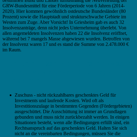
bestimmen Bund und Länder turnusmäßig die Neuverteilung der
GRW-Bundesmittel für eine Förderperiode von 6 Jahren (2014-
2020). Hier kommen gewöhnlich ostdeutsche Bundesländer (80
Prozent) sowie die Hauptstadt und strukturschwache Gebiete im
Westen zum Zuge. Aber Vorsicht! In Griesheim gab es auch 32
Insolvenzanträge, denn nicht jedes Unternehmung überlebt. Von
allen angemeldeten Insolvenzen haben 22 die Insolvenz eröffnet,
während bei 7 mangels Masse abgewiesen wurden. Betroffen von
der Insolvenz waren 17 und es stand die Summe von 2.478.000 €
im Raum.
In der Regel müssen Sie in Griesheim zwischen
folgenden Versionen von Förderprogrammen
unterscheiden:
Zuschuss - nicht rückzahlbares geschenktes Geld für
Investments und laufende Kosten. Wird oft als
Investitionszulage in bestimmten Gegenden (Fördergebieten)
ausgeschüttet. Die Ausschüttung ist immer an Grundlagen
gebunden und muss nicht zurückbezahlt werden. In einigen
Situationen besteht, wenn alle Bedingungen erfüllt sind, ein
Rechtsanspruch auf das geschenktes Geld. Halten Sie sich
nicht an die vereinbarten Bedingungen, müssen Sie die