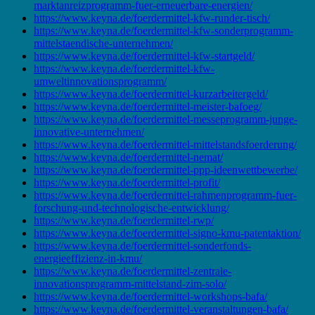
marktanreizprogramm-fuer-erneuerbare-energien/
https://www.keyna.de/foerdermittel-kfw-runder-tisch/
https://www.keyna.de/foerdermittel-kfw-sonderprogramm-
mittelstaendische-unternehmen/
https://www.keyna.de/foerdermittel-kfw-startgeld/
https://www.keyna.de/foerdermittel-kfw-
umweltinnovationsprogramm/
https://www.keyna.de/foerdermittel-kurzarbeitergeld/
https://www.keyna.de/foerdermittel-meister-bafoeg/
https://www.keyna.de/foerdermittel-messeprogramm-junge-
innovative-unternehmen/
https://www.keyna.de/foerdermittel-mittelstandsfoerderung/
https://www.keyna.de/foerdermittel-nemat/
https://www.keyna.de/foerdermittel-ppp-ideenwettbewerbe/
https://www.keyna.de/foerdermittel-profit/
https://www.keyna.de/foerdermittel-rahmenprogramm-fuer-
forschung-und-technologische-entwicklung/
https://www.keyna.de/foerdermittel-rwp/
https://www.keyna.de/foerdermittel-signo-kmu-patentaktion/
https://www.keyna.de/foerdermittel-sonderfonds-
energieeffizienz-in-kmu/
https://www.keyna.de/foerdermittel-zentrale-
innovationsprogramm-mittelstand-zim-solo/
https://www.keyna.de/foerdermittel-workshops-bafa/
https://www.keyna.de/foerdermittel-veranstaltungen-bafa/