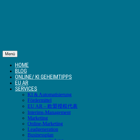
Menü
HOME
BLOG
ONLINE/ KI GEHEIMTIPPS
EU AR
SERVICES
KI & Automatisierung
Fördermittel
EU AR – 欧盟授权代表
Interims-Management
Marketing
Online-Marketing
Leadgeneration
Businessplan