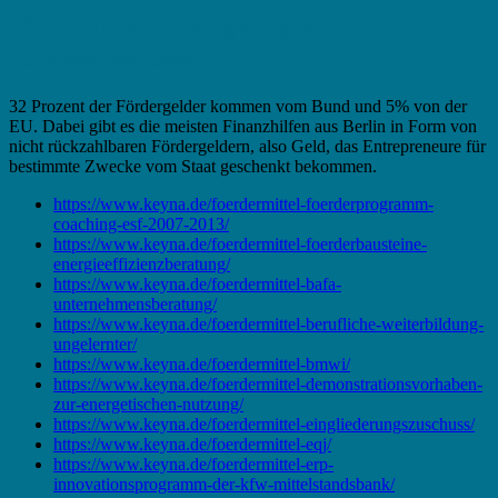
Fördermittel in Heiligenhaus –
Bundeszuschuss
32 Prozent der Fördergelder kommen vom Bund und 5% von der
EU. Dabei gibt es die meisten Finanzhilfen aus Berlin in Form von
nicht rückzahlbaren Fördergeldern, also Geld, das Entrepreneure für
bestimmte Zwecke vom Staat geschenkt bekommen.
https://www.keyna.de/foerdermittel-foerderprogramm-
coaching-esf-2007-2013/
https://www.keyna.de/foerdermittel-foerderbausteine-
energieeffizienzberatung/
https://www.keyna.de/foerdermittel-bafa-
unternehmensberatung/
https://www.keyna.de/foerdermittel-berufliche-weiterbildung-
ungelernter/
https://www.keyna.de/foerdermittel-bmwi/
https://www.keyna.de/foerdermittel-demonstrationsvorhaben-
zur-energetischen-nutzung/
https://www.keyna.de/foerdermittel-eingliederungszuschuss/
https://www.keyna.de/foerdermittel-eqj/
https://www.keyna.de/foerdermittel-erp-
innovationsprogramm-der-kfw-mittelstandsbank/