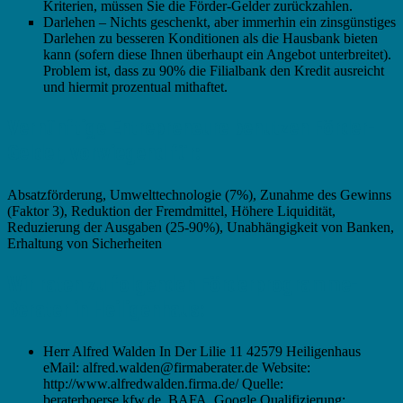
Kriterien, müssen Sie die Förder-Gelder zurückzahlen.
Darlehen – Nichts geschenkt, aber immerhin ein zinsgünstiges
Darlehen zu besseren Konditionen als die Hausbank bieten
kann (sofern diese Ihnen überhaupt ein Angebot unterbreitet).
Problem ist, dass zu 90% die Filialbank den Kredit ausreicht
und hiermit prozentual mithaftet.
Vernünftige Entrepreneure benutzen Förder-
Gelder, vorwiegend für:
Absatzförderung, Umwelttechnologie (7%), Zunahme des Gewinns
(Faktor 3), Reduktion der Fremdmittel, Höhere Liquidität,
Reduzierung der Ausgaben (25-90%), Unabhängigkeit von Banken,
Erhaltung von Sicherheiten
Wir raten zu folgenden Förderprogramme-
Berater in Heiligenhaus:
Herr Alfred Walden In Der Lilie 11 42579 Heiligenhaus
eMail: alfred.walden@firmaberater.de Website:
http://www.alfredwalden.firma.de/ Quelle:
beraterboerse.kfw.de, BAFA, Google Qualifizierung: