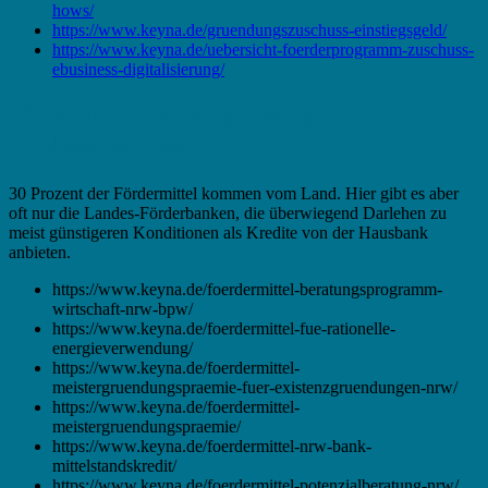
hows/
https://www.keyna.de/gruendungszuschuss-einstiegsgeld/
https://www.keyna.de/uebersicht-foerderprogramm-zuschuss-
ebusiness-digitalisierung/
Fördermittel in Heiligenhaus –
Landeszuschuss
30 Prozent der Fördermittel kommen vom Land. Hier gibt es aber
oft nur die Landes-Förderbanken, die überwiegend Darlehen zu
meist günstigeren Konditionen als Kredite von der Hausbank
anbieten.
https://www.keyna.de/foerdermittel-beratungsprogramm-
wirtschaft-nrw-bpw/
https://www.keyna.de/foerdermittel-fue-rationelle-
energieverwendung/
https://www.keyna.de/foerdermittel-
meistergruendungspraemie-fuer-existenzgruendungen-nrw/
https://www.keyna.de/foerdermittel-
meistergruendungspraemie/
https://www.keyna.de/foerdermittel-nrw-bank-
mittelstandskredit/
https://www.keyna.de/foerdermittel-potenzialberatung-nrw/