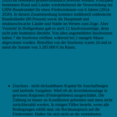
2020) als besonders gründerfreundlich bewertet worden. Prinzipiell
bestimmen Bund und Länder wiederkehrend die Neuverteilung der
GRW-Bundesmittel für einen Förderzeitraum von 6 Jahren (2014-
2020). In diesem Zusammenhang kommen traditionell ostdeutsche
Bundesländer (80 Prozent) sowie die Hauptstadt und
strukturschwache Länder und Städte im Westen zum Zuge. Aber
Vorsicht! In Heiligenhaus gab es auch 12 Insolvenzanträge, denn
nicht jede Institution überlebt. Von allen angemeldeten Insolvenzen
haben 7 die Insolvenz eröffnet, während bei 2 mangels Masse
abgewiesen wurden. Betroffen von der Insolvenz waren 24 und es
stand die Summe von 3.285.000 € im Raum.
Im Allgemeinen müssen Sie in Heiligenhaus
zwischen folgenden Formen von
Förderprogrammen unterscheiden:
Zuschuss - nicht rückzahlbares Kapital für Anschaffungen
und laufende Ausgaben. Wird oft als Investitionszulage in
gewissen Regionen (Fördergebieten) ausgeschüttet. Die
Zahlung ist immer an Konditionen gebunden und muss nicht
zurückbezahlt werden. In einigen Fällen besteht, wenn alle
Bedingungen erfüllt sind, ein Rechtsanspruch auf die
Fördermittel. Halten Sie sich nicht an die vereinbarten