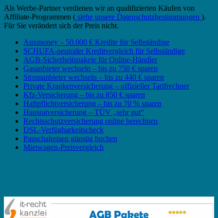
Als Werbe-Partner verdienen wir an qualifizierten Käufen von
Affiliate-Programmen (
siehe unsere Datenschutzbestimmungen
).
Für Sie verändert sich der Preis nicht.
Auxmoney – 50.000 € Kredite für Selbständige
SCHUFA-neutraler Kreditvergleich für Selbständige
AGB-Sicherheitspakete für Online-Händler
Gasanbieter wechseln – bis zu 750 € sparen
Stromanbieter wechseln – bis zu 440 € sparen
Private Krankenversicherung – offizieller Tarifrechner
Kfz-Versicherung – bis zu 850 € sparen
Haftpflichtversicherung – bis zu 70 % sparen
Hausratversicherung – TÜV „sehr gut“
Rechtsschutzversicherung online berechnen
DSL-Verfügbarkeitscheck
Pauschalreisen günstig buchen
Mietwagen-Preisvergleich