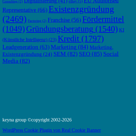
EU Authorised
Digitalisierung
(41)
eBay
(5)
Consulting
(2)
Existenzgründung
Representative
(66)
(2469)
Fördermittel
Franchise
(56)
Factoring
(2)
Gründungsberatung
(1540)
(1049)
KI
Kredit
(1797)
(Künstliche Intelligenz)
(23)
Marketing
(84)
Leadgeneration
(63)
Marketing.
SEM
(82)
SEO
(85)
Social
Existenzgründung
(24)
Media
(82)
keyna group ©copyright 2002-2026
WordPress Cookie Plugin von Real Cookie Banner