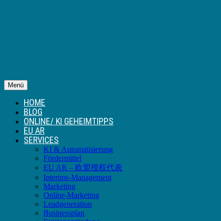
Menü
HOME
BLOG
ONLINE/ KI GEHEIMTIPPS
EU AR
SERVICES
KI & Automatisierung
Fördermittel
EU AR – 欧盟授权代表
Interims-Management
Marketing
Online-Marketing
Leadgeneration
Businessplan