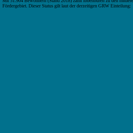
Mit 51.904 Bewohnern (Stand 2018) zählt Ibbenbüren zu den mittlere
Fördergebiet. Dieser Status gilt laut der derzeitigen GRW Einteilung: