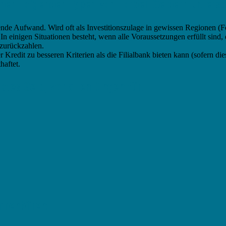
hen folgenden Typen von Förder-Geldern untersc
ende Aufwand. Wird oft als Investitionszulage in gewissen Regionen (F
inigen Situationen besteht, wenn alle Voraussetzungen erfüllt sind, e
 zurückzahlen.
Kredit zu besseren Kriterien als die Filialbank bieten kann (sofern die
haftet.
es Geld, vor allen Dingen für:
bbenbüren: