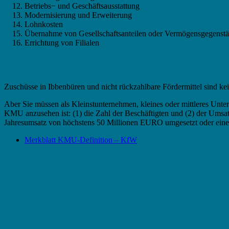
Betriebs− und Geschäftsausstattung
Modernisierung und Erweiterung
Lohnkosten
Übernahme von Gesellschaftsanteilen oder Vermögensgegenst
Errichtung von Filialen
Fördermittel in Ibbenbüren – Das KMU Kriter
Zuschüsse in Ibbenbüren und nicht rückzahlbare Fördermittel sind k
Aber Sie müssen als Kleinstunternehmen, kleines oder mittleres Un
KMU anzusehen ist: (1) die Zahl der Beschäftigten und (2) der Umsa
Jahresumsatz von höchstens 50 Millionen EURO umgesetzt oder ein
Merkblatt KMU-Definition – KfW