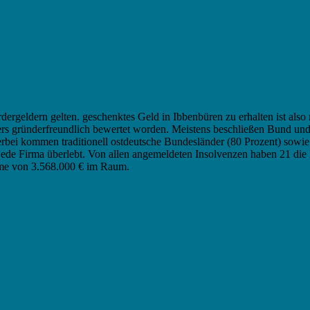
dergeldern gelten. geschenktes Geld in Ibbenbüren zu erhalten ist also 
ders gründerfreundlich bewertet worden. Meistens beschließen Bund u
ierbei kommen traditionell ostdeutsche Bundesländer (80 Prozent) sow
 jede Firma überlebt. Von allen angemeldeten Insolvenzen haben 21 di
mme von 3.568.000 € im Raum.