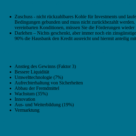
Im Allgemeinen müssen Sie in Ibbenbüren zwisc
Zuschuss - nicht rückzahlbares Kohle für Investments und lauf
Bedingungen gebunden und muss nicht zurückbezahlt werden. In e
vereinbarten Konditionen, müssen Sie die Förderungen wieder
Darlehen – Nichts geschenkt, aber immer noch ein zinsgünstiger 
90% die Hausbank den Kredit ausreicht und hiermit anteilig mit
Vernünftige Geschäftsführer benutzen geschenkt
Anstieg des Gewinns (Faktor 3)
Bessere Liquidität
Umwelttechnologie (7%)
Aufrechterhaltung von Sicherheiten
Abbau der Fremdmittel
Wachstum (35%)
Innovation
Aus- und Weiterbildung (19%)
Vermarktung
Wir empfehlen folgenden Zuschuss-Berater in I